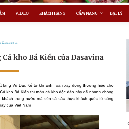
ẨM
VIDEO
KHÁCH HÀNG
CẨM NANG
ĐẠI LÝ
a Dasavina
g Cá kho Bá Kiến của Dasavina
t làng Vũ Đại. Kể từ khi anh Toàn xây dựng thương hiệu cho
 Cá kho Bá Kiến thì món cá kho độc đáo này đã nhanh chóng
c khách trong nước mà còn cả các thực khách quốc tế cũng
này của Việt Nam