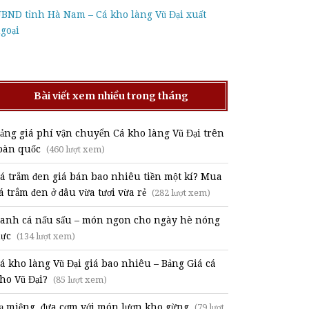
BND tỉnh Hà Nam – Cá kho làng Vũ Đại xuất
goại
Bài viết xem nhiều trong tháng
ảng giá phí vận chuyển Cá kho làng Vũ Đại trên
oàn quốc
(460 lượt xem)
á trắm đen giá bán bao nhiêu tiền một kí? Mua
á trắm đen ở đâu vừa tươi vừa rẻ
(282 lượt xem)
anh cá nấu sấu – món ngon cho ngày hè nóng
ực
(134 lượt xem)
á kho làng Vũ Đại giá bao nhiêu – Bảng Giá cá
ho Vũ Đại?
(85 lượt xem)
ạ miệng, đưa cơm với món lươn kho gừng
(79 lượt