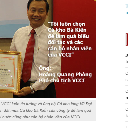
U
n
B
t
C
c
C
n
VCCI luôn tin tưởng và ủng hộ Cá kho làng Vũ Đại
C
n đặt mua Cá kho Bá Kiến của công ty để làm quà
k
oài nước cũng như cán bộ nhân viên của VCCi
L