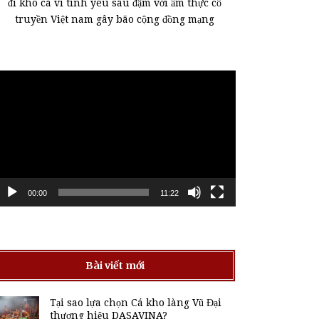
đi kho cá vì tình yêu sâu đậm với ẩm thực cổ
truyền Việt nam gây bão cộng đồng mạng
rình
hơi
ideo
00:00
11:22
Bài viết mới
Tại sao lựa chọn Cá kho làng Vũ Đại
thương hiệu DASAVINA?