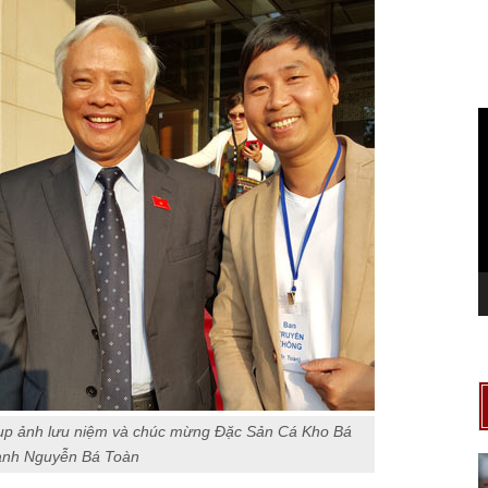
T
c
V
ụp ảnh lưu niệm và chúc mừng Đặc Sản Cá Kho Bá
anh Nguyễn Bá Toàn