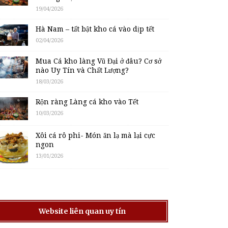
19/04/2026
Hà Nam – tất bật kho cá vào dịp tết
02/04/2026
Mua Cá kho làng Vũ Đại ở đâu? Cơ sở
nào Uy Tín và Chất Lượng?
18/03/2026
Rộn ràng Làng cá kho vào Tết
10/03/2026
Xôi cá rô phi- Món ăn lạ mà lại cực
ngon
13/01/2026
Website liên quan uy tín