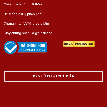
Chính sách bảo mật thông tin
Hệ thống đại lý phân phối
Chứng nhận VSAT thực phẩm
Giấy chứng nhận và giải thưởng
BẢN ĐỒ CƠ SỞ CHẾ BIẾN