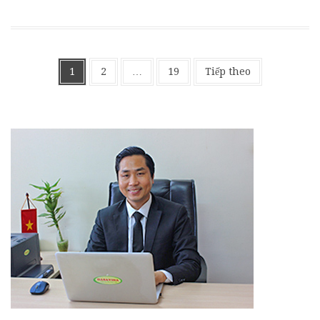
Phân
1
2
…
19
Tiếp theo
trang
bài
viết