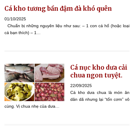
Cá kho tương bần đậm đà khó quên
01/10/2025
Chuẩn bị những nguyên liệu như sau: – 1 con cá hố (hoặc loại
cá bạn thích) – 1…
Cá nục kho dưa cải
chua ngon tuyệt.
22/09/2025
Cá kho dưa chua là món ăn
dân dã nhưng lại “tốn cơm” vô
cùng. Vị chua nhẹ của dưa…