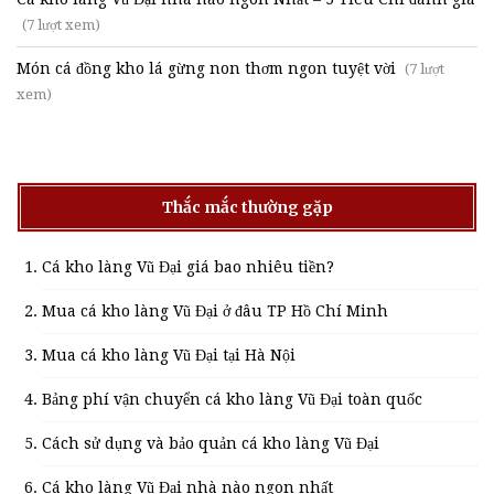
(7 lượt xem)
Món cá đồng kho lá gừng non thơm ngon tuyệt vời
(7 lượt
xem)
Thắc mắc thường gặp
Cá kho làng Vũ Đại giá bao nhiêu tiền?
Mua cá kho làng Vũ Đại ở đâu TP Hồ Chí Minh
Mua cá kho làng Vũ Đại tại Hà Nội
Bảng phí vận chuyển cá kho làng Vũ Đại toàn quốc
Cách sử dụng và bảo quản cá kho làng Vũ Đại
Cá kho làng Vũ Đại nhà nào ngon nhất