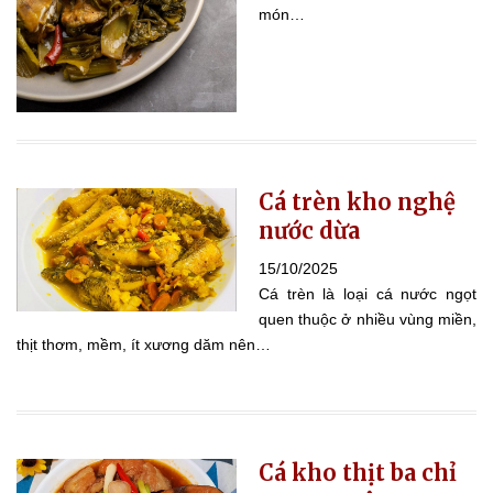
món…
Cá trèn kho nghệ
nước dừa
15/10/2025
Cá trèn là loại cá nước ngọt
quen thuộc ở nhiều vùng miền,
thịt thơm, mềm, ít xương dăm nên…
Cá kho thịt ba chỉ