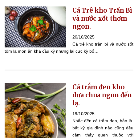
Cá Trê kho Trần Bì
và nước xốt thơm
ngon.
20/10/2025
Cá trê kho trần bì và nước sốt
tôm là món ăn khá cầu kỳ nhưng lại cực kỳ bổ…
Cá trắm đen kho
dưa chua ngon đến
lạ.
19/10/2025
Nhắc đến cá trắm đen, hẳn là
bất kỳ gia đình nào cũng đều
cảm thấy quen thuộc với