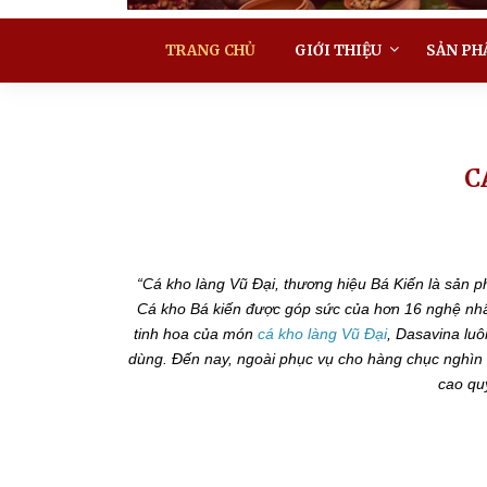
TRANG CHỦ
GIỚI THIỆU
SẢN PH
C
“Cá kho làng Vũ Đại, thương hiệu Bá Kiến là sản 
Cá kho Bá kiến được góp sức của hơn 16 nghệ nhân
tinh hoa của món
cá kho làng Vũ Đại
, Dasavina luô
dùng. Đến nay, ngoài phục vụ cho hàng chục nghìn
cao quý