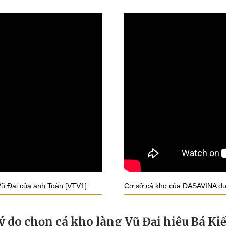
ũ Đại của anh Toàn [VTV1]
Cơ sở cá kho của DASAVINA đư
ý do chọn cá kho làng Vũ Đại hiệu Bá Ki