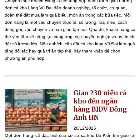
Chuyên mục Khách Hàng là nơi tổng hợp hành trình giao những
đơn cá kho Làng Vũ Đại đến doanh nghiệp, tổ chức, cơ quan,
đoàn thể đặt mua làm quà biếu, món ăn trong các bữa tiệc. Mỗi
đơn hàng là một câu chuyện thực tế: số lượng, loại niêu, cách
đóng gói, vận chuyển và bàn giao tận nơi. Qua đó, khách hàng có
thể yên tâm về năng lực cung ứng, sự chuyên nghiệp và uy tín khi
đặt số lượng lớn. Nếu anh/chị cần đặt cá kho làng Vũ Đại làm quà
tặng đối tác hay quà tri ân tập thể, hãy tham khảo để chọn
phương án phù hợp.
Giao 230 niêu cá
kho đến ngân
hàng BIDV Đông
Anh HN
20/12/2025
Một đơn hàng rất đặc biệt của cơ sở cá kho Bá Kiến khi giao tới