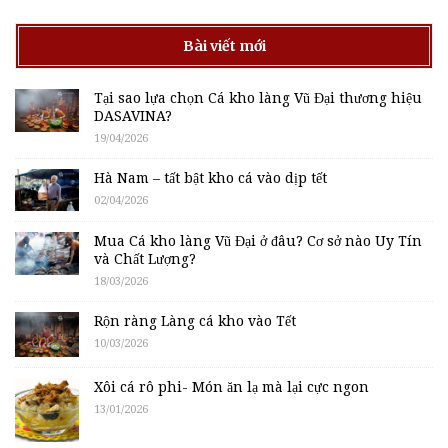
Bài viết mới
Tại sao lựa chọn Cá kho làng Vũ Đại thương hiệu
DASAVINA?
19/04/2026
Hà Nam – tất bật kho cá vào dịp tết
02/04/2026
Mua Cá kho làng Vũ Đại ở đâu? Cơ sở nào Uy Tín
và Chất Lượng?
18/03/2026
Rộn ràng Làng cá kho vào Tết
10/03/2026
Xôi cá rô phi- Món ăn lạ mà lại cực ngon
13/01/2026