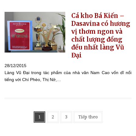
Cá kho Bá Kiến –
Dasavina có hương
vị thơm ngon và
chất lượng đồng
đều nhất làng Vũ
Đại
28/12/2015
Làng Vũ Đại trong tác phẩm của nhà văn Nam Cao vốn dĩ nổi
tiếng với Chí Phèo, Thị Nở,…
Phân
1
2
3
Tiếp theo
trang
bài