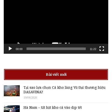
chơi
Video
00:00
11:22
Bài viết mới
Tại sao lựa chọn Cá kho làng Vũ Đại thương hiệu
DASAVINA?
19/04/2026
Hà Nam – tất bật kho cá vào dịp tết