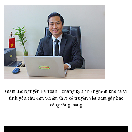
viết
Giám đốc Nguyễn Bá Toàn – chàng kỹ sư bỏ nghề đi kho cá vì
tình yêu sâu đậm với ẩm thực cổ truyền Việt nam gây bão
cộng đồng mạng
Trình