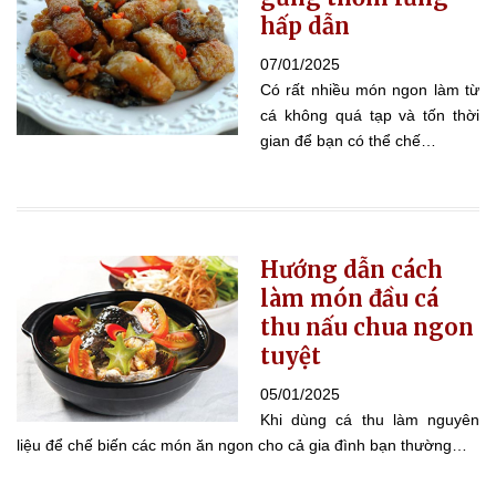
hấp dẫn
07/01/2025
Có rất nhiều món ngon làm từ
cá không quá tạp và tốn thời
gian để bạn có thể chế…
Hướng dẫn cách
làm món đầu cá
thu nấu chua ngon
tuyệt
05/01/2025
Khi dùng cá thu làm nguyên
liệu để chế biến các món ăn ngon cho cả gia đình bạn thường…