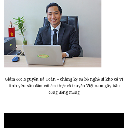
Giám đốc Nguyễn Bá Toàn – chàng kỹ sư bỏ nghề đi kho cá vì
tình yêu sâu đậm với ẩm thực cổ truyền Việt nam gây bão
cộng đồng mạng
Trình
chơi