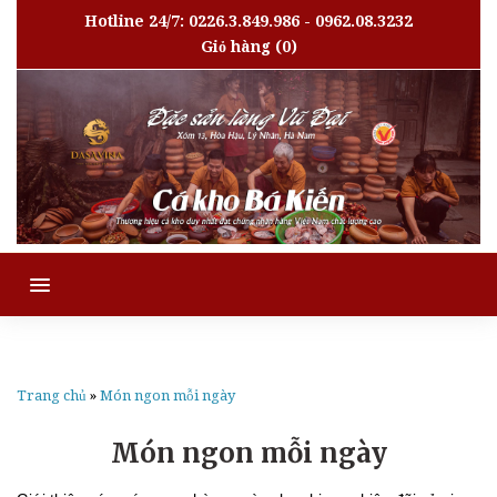
Hotline 24/7: 0226.3.849.986 - 0962.08.3232
Giỏ hàng
(0)
MENU
Trang chủ
»
Món ngon mỗi ngày
Món ngon mỗi ngày