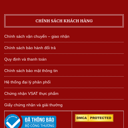
CHÍNH SÁCH KHÁCH HÀNG
Chính sách vận chuyển – giao nhận
Chính sách bảo hành đổi trả
Quy định và thanh toán
Chính sách bảo mật thông tin
Hệ thống đại lý phân phối
Chứng nhận VSAT thực phẩm
Giấy chứng nhận và giải thưởng