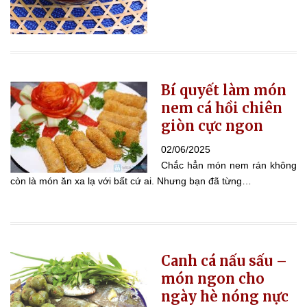
Bí quyết làm món
nem cá hồi chiên
giòn cực ngon
02/06/2025
Chắc hẳn món nem rán không
còn là món ăn xa lạ với bất cứ ai. Nhưng bạn đã từng…
Canh cá nấu sấu –
món ngon cho
ngày hè nóng nực