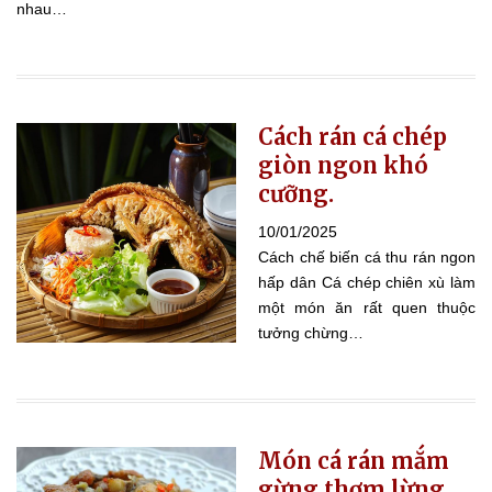
nhau…
Cách rán cá chép
giòn ngon khó
cưỡng.
10/01/2025
Cách chế biến cá thu rán ngon
hấp dân Cá chép chiên xù làm
một món ăn rất quen thuộc
tưởng chừng…
Món cá rán mắm
gừng thơm lừng