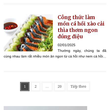
Công thức làm
món cá hồi xào cải
thìa thơm ngon
đúng điệu
02/01/2025
Thường ngày, chúng ta đã
cùng nhau làm rất nhiều món ăn ngon từ cá hồi như nem cá hồi…
Phân
1
2
…
20
Tiếp theo
trang
bài
viết