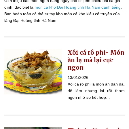
Giới thiệu các món ngon hàng ngày cho chị em chiêu đãi cả gia
đình, đặc biệt là
món cá kho Đại Hoàng tỉnh Hà Nam danh tiếng
.
Bạn hoàn toàn có thể tự tay kho món cá kho kiểu cổ truyền của
làng Đại Hoàng tỉnh Hà Nam.
Xôi cá rô phi- Món
ăn lạ mà lại cực
ngon
13/01/2026
Xôi cá rô phi là món ăn dân dã,
dễ làm nhưng lại rất thơm
ngon nhờ sự kết hợp…