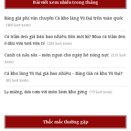
Bài viết xem nhiều trong tháng
Bảng giá phí vận chuyển Cá kho làng Vũ Đại trên toàn quốc
(460 lượt xem)
Cá trắm đen giá bán bao nhiêu tiền một kí? Mua cá trắm đen
ở đâu vừa tươi vừa rẻ
(283 lượt xem)
Canh cá nấu sấu – món ngon cho ngày hè nóng nực
(135 lượt
xem)
Cá kho làng Vũ Đại giá bao nhiêu – Bảng Giá cá kho Vũ Đại?
(85 lượt xem)
Lạ miệng, đưa cơm với món lươn kho gừng
(79 lượt xem)
Thắc mắc thường gặp