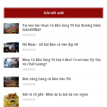
Bài viết mới
Tại sao lựa chọn Cá kho làng Vũ Đại thương hiệu
DASAVINA?
19/04/2026
Hà Nam – tất bật kho cá vào dịp tết
02/04/2026
Mua Cá kho làng Vũ Đại ở đâu? Cơ sở nào Uy Tín
và Chất Lượng?
18/03/2026
Rộn ràng Làng cá kho vào Tết
10/03/2026
Xôi cá rô phi- Món ăn lạ mà lại cực ngon
13/01/2026