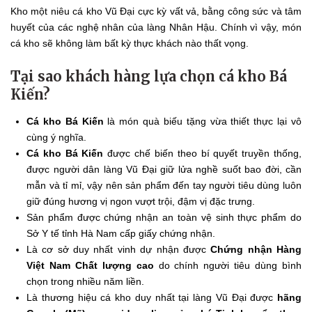
Kho một niêu cá kho Vũ Đại cực kỳ vất vả, bằng công sức và tâm
huyết của các nghệ nhân của làng Nhân Hậu. Chính vì vậy, món
cá kho sẽ không làm bất kỳ thực khách nào thất vọng.
Tại sao khách hàng lựa chọn cá kho Bá
Kiến?
C
á kho Bá Kiến
là món quà biếu tặng vừa thiết thực lại vô
cùng ý nghĩa.
Cá kho Bá Kiến
được chế biến theo bí quyết truyền thống,
được người dân làng Vũ Đại giữ lửa nghề suốt bao đời, cần
mẫn và tỉ mỉ, vậy nên sản phẩm đến tay người tiêu dùng luôn
giữ đúng hương vị ngon vượt trội, đậm vị đặc trưng.
Sản phẩm được chứng nhận an toàn vệ sinh thực phẩm do
Sở Y tế tỉnh Hà Nam cấp giấy chứng nhận.
Là cơ sở duy nhất vinh dự nhận được
Chứng nhận Hàng
Việt Nam Chất lượng cao
do chính người tiêu dùng bình
chọn trong nhiều năm liền.
Là thương hiệu cá kho duy nhất tại làng Vũ Đại được
hãng