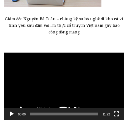
Giám đốc Nguyễn Bá Toàn – chàng kỹ sư bỏ nghề đi kho cá vì
tình yêu sâu đậm với ẩm thực cổ truyền Việt nam gây bão
cộng đồng mạng
Trình
chơi
Video
00:00
11:22