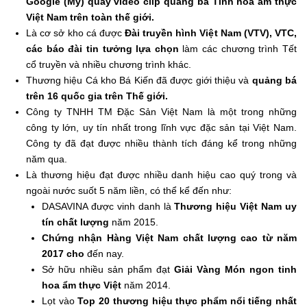
Google (Mỹ) quay video clip quảng bá Tinh hoa ẩm thực
Việt Nam trên toàn thế giới.
Là cơ sở kho cá được
Đài truyền hình Việt Nam (VTV), VTC,
các báo đài tin tưởng lựa chọn
làm các chương trình Tết
cổ truyền và nhiều chương trình khác.
Thương hiệu Cá kho Bá Kiến đã được giới thiệu và
quảng bá
trên 16 quốc gia trên Thế giới.
Công ty TNHH TM Đặc Sản Việt Nam là một trong những
công ty lớn, uy tín nhất trong lĩnh vực đặc sản tại Việt Nam.
Công ty đã đạt được nhiều thành tích đáng kể trong những
năm qua.
Là thương hiệu đạt được nhiều danh hiệu cao quý trong và
ngoài nước suốt 5 năm liền, có thể kể đến như:
DASAVINA được vinh danh là
Thương hiệu Việt Nam uy
tín chất lượng
năm 2015.
Chứng nhận Hàng Việt Nam chất lượng cao từ năm
2017 cho
đến nay.
Sở hữu nhiều sản phẩm đạt
Giải Vàng Món ngon tinh
hoa ẩm thực Việt
năm 2014.
Lọt vào
Top 20 thương hiệu thực phẩm nổi tiếng nhất