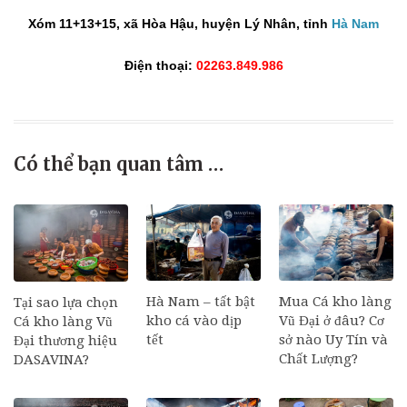
Xóm 11+13+15, xã Hòa Hậu, huyện Lý Nhân, tỉnh
Hà Nam
Điện thoại:
02263.849.986
Có thể bạn quan tâm …
Hà Nam – tất bật
Mua Cá kho làng
Tại sao lựa chọn
kho cá vào dịp
Vũ Đại ở đâu? Cơ
Cá kho làng Vũ
tết
sở nào Uy Tín và
Đại thương hiệu
Chất Lượng?
DASAVINA?