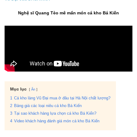
Nghệ sĩ Quang Tèo mê mẩn món cá kho Bá Kiến
Mục lục
Ẩn
1
Cá kho làng Vũ Đại mua ở đâu tại Hà Nội chất lượng?
2
Bảng giá các loại niêu cá kho Bá Kiến
3
Tại sao khách hàng lựa chọn cá kho Bá Kiến?
4
Video khách hàng đánh giá món cá kho Bá Kiến