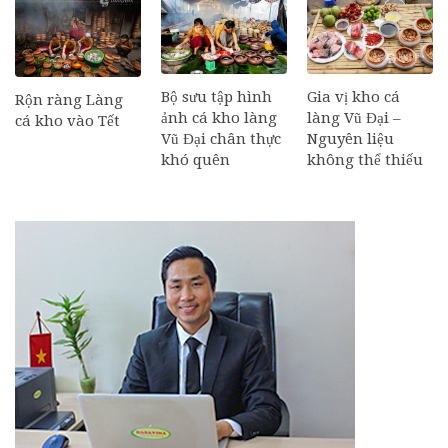
Bộ sưu tập hình
Gia vị kho cá
Rộn ràng Làng
ảnh cá kho làng
làng Vũ Đại –
cá kho vào Tết
Vũ Đại chân thực
Nguyên liệu
khó quên
không thể thiếu