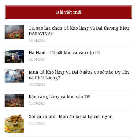
Bài viết mới
Tại sao lựa chọn Cá kho làng Vũ Đại thương hiệu
DASAVINA?
19/04/2026
Hà Nam – tất bật kho cá vào dịp tết
02/04/2026
Mua Cá kho làng Vũ Đại ở đâu? Cơ sở nào Uy Tín
và Chất Lượng?
18/03/2026
Rộn ràng Làng cá kho vào Tết
10/03/2026
Xôi cá rô phi- Món ăn lạ mà lại cực ngon
13/01/2026