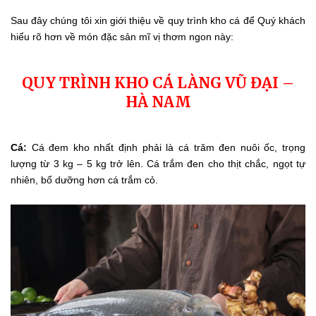
Sau đây chúng tôi xin giới thiệu về quy trình kho cá để Quý khách
hiểu rõ hơn về món đặc sản mĩ vị thơm ngon này:
QUY TRÌNH KHO CÁ LÀNG VŨ ĐẠI –
HÀ NAM
Cá:
Cá đem kho nhất định phải là cá trăm đen nuôi ốc, trọng
lượng từ 3 kg – 5 kg trở lên. Cá trắm đen cho thịt chắc, ngọt tự
nhiên, bổ dưỡng hơn cá trắm cỏ.