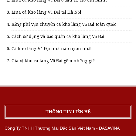
Mua cá kho làng Vũ Đại ở đâu TP Hồ Chí Minh
Mua cá kho làng Vũ Đại tại Hà Nội
Bảng phí vận chuyển cá kho làng Vũ Đại toàn quốc
Cách sử dụng và bảo quản cá kho làng Vũ Đại
Cá kho làng Vũ Đại nhà nào ngon nhất
Gia vị kho cá làng Vũ Đại gồm những gì?
THÔNG TIN LIÊN HỆ
Công Ty TNHH Thương Mại Đặc Sản Việt Nam - DASAVINA