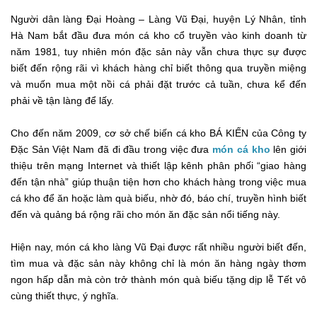
Người dân làng Đại Hoàng – Làng Vũ Đại, huyện Lý Nhân, tỉnh
Hà Nam bắt đầu đưa món cá kho cổ truyền vào kinh doanh từ
năm 1981, tuy nhiên món đặc sản này vẫn chưa thực sự được
biết đến rộng rãi vì khách hàng chỉ biết thông qua truyền miệng
và muốn mua một nồi cá phải đặt trước cả tuần, chưa kể đến
phải về tận làng để lấy.
Cho đến năm 2009, cơ sở chế biến cá kho BÁ KIẾN của Công ty
Đặc Sản Việt Nam đã đi đầu trong việc đưa
món cá kho
lên giới
thiệu trên mạng Internet và thiết lập kênh phân phối “giao hàng
đến tận nhà” giúp thuận tiện hơn cho khách hàng trong việc mua
cá kho để ăn hoặc làm quà biếu, nhờ đó, báo chí, truyền hình biết
đến và quảng bá rộng rãi cho món ăn đặc sản nổi tiếng này.
Hiện nay, món cá kho làng Vũ Đại được rất nhiều người biết đến,
tìm mua và đặc sản này không chỉ là món ăn hàng ngày thơm
ngon hấp dẫn mà còn trở thành món quà biếu tặng dịp lễ Tết vô
cùng thiết thực, ý nghĩa.