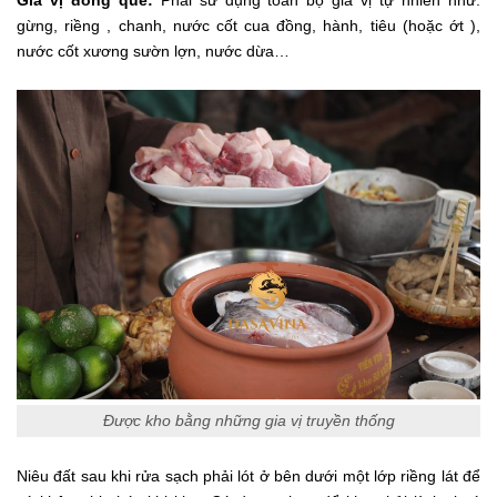
Gia vị đồng quê:
Phải sử dụng toàn bộ gia vị tự nhiên như:
gừng, riềng , chanh, nước cốt cua đồng, hành, tiêu (hoặc ớt ),
nước cốt xương sườn lợn, nước dừa…
Được kho bằng những gia vị truyền thống
Niêu đất sau khi rửa sạch phải lót ở bên dưới một lớp riềng lát để