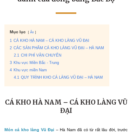
Mục lục
Ẩn
1
CÁ KHO HÀ NAM – CÁ KHO LÀNG VŨ ĐẠI
2
CÁC SẢN PHẨM CÁ KHO LÀNG VŨ ĐẠI – HÀ NAM
2.1
CHI PHÍ VẬN CHUYỂN
3
Khu vực Miền Bắc - Trung
4
Khu vực miền Nam
4.1
QUY TRÌNH KHO CÁ LÀNG VŨ ĐẠI – HÀ NAM
CÁ KHO HÀ NAM – CÁ KHO LÀNG VŨ
ĐẠI
Món cá kho làng Vũ Đại
– Hà Nam đã có từ rất lâu đời, trước