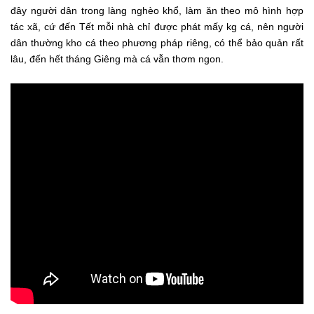
đây người dân trong làng nghèo khổ, làm ăn theo mô hình hợp
tác xã, cứ đến Tết mỗi nhà chỉ được phát mấy kg cá, nên người
dân thường kho cá theo phương pháp riêng, có thể bảo quản rất
lâu, đến hết tháng Giêng mà cá vẫn thơm ngon.