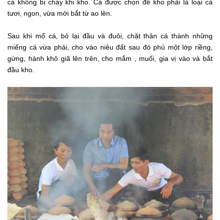
cá không bị cháy khi kho. Cá được chọn để kho phải là loại cá
tươi, ngon, vừa mới bắt từ ao lên.
Sau khi mổ cá, bỏ lại đầu và đuôi, chặt thân cá thành những
miếng cá vừa phải, cho vào niêu đất sau đó phủ một lớp riềng,
gừng, hành khô giã lên trên, cho mắm , muối, gia vị vào và bắt
đầu kho.