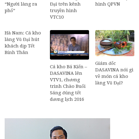
“Người làng ra
Đại trên kênh
hình QPVN
phố”
truyền hình
VTC10
Hà Nam: Cá kho
làng Vũ Đại hút
khách dịp Tết
Bính Thân
Giám đốc
Cá kho Bá Kiến –
DASAVINA nói gì
DASAVINA lên
về món cá kho
VTV1, chương
làng Vũ Đại?
trình Chào Buổi
Sáng đúng tết
dương lịch 2016