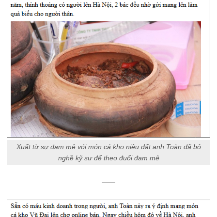
Xuất từ sự đam mê với món cá kho niêu đất anh Toàn đã bỏ
nghề kỹ sư để theo đuổi đam mê
——