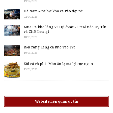
19/04/2026
Hà Nam – tất bật kho cá vào dịp tết
02/04/2026
Mua Cá kho làng Vũ Đại ở đâu? Cơ sở nào Uy Tín
và Chất Lượng?
18/03/2026
Rộn ràng Làng cá kho vào Tết
10/03/2026
Xôi cá rô phi- Món ăn lạ mà lại cực ngon
13/01/2026
Website liên quan uy tín