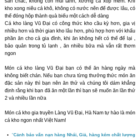
săn chắc, không còn mùi tanh, xương cá xốp mềm. Khi
kho xong niêu cá khô, không có nước nên để được lâu, có
thể đóng hộp thành quà biếu một cách dễ dàng
Cá kho làng Vũ Đại có công thức kho cầu kỳ hơn, gia vị
nhiều hơn và thời gian kho lâu hơn, phù hợp hơn với khẩu
phần ăn cho cả gia đình, khi ăn không hết có thể để lại ,
bảo quản trong tủ lạnh , ăn nhiều bữa mà vẫn rất thơm
ngon
Món cá kho làng Vũ Đại bạn có thể ăn hàng ngày mà
không biết chán. Nếu bạn chưa từng thưởng thức món ăn
đặc sản này thì bạn nên ăn thử và chúng tôi dám khẳng
định rằng khi bạn đã ăn một lần thì bạn sẽ muốn ăn lần thứ
2 và nhiều lần nữa
Món cá kho gia truyền Làng Vũ Đại, Hà Nam tự hào là món
cá kho ngon nhất Việt Nam!
“
Cảnh báo vấn nạn hàng Nhái, Giả, hàng kém chất lượng