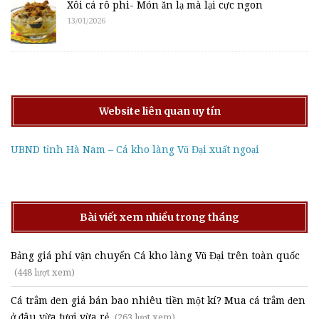
Xôi cá rô phi- Món ăn lạ mà lại cực ngon
13/01/2026
Website liên quan uy tín
UBND tỉnh Hà Nam – Cá kho làng Vũ Đại xuất ngoại
Bài viết xem nhiều trong tháng
Bảng giá phí vận chuyển Cá kho làng Vũ Đại trên toàn quốc
(448 lượt xem)
Cá trắm đen giá bán bao nhiêu tiền một kí? Mua cá trắm đen
ở đâu vừa tươi vừa rẻ
(263 lượt xem)