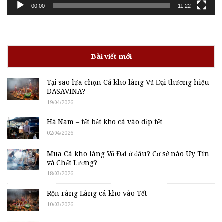
00:00
11:22
Bài viết mới
Tại sao lựa chọn Cá kho làng Vũ Đại thương hiệu
DASAVINA?
19/04/2026
Hà Nam – tất bật kho cá vào dịp tết
02/04/2026
Mua Cá kho làng Vũ Đại ở đâu? Cơ sở nào Uy Tín
và Chất Lượng?
18/03/2026
Rộn ràng Làng cá kho vào Tết
10/03/2026