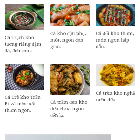
Cá đối kho thơm,
Cá kho đậu phụ,
Cá Trạch kho
món ngon hấp
món ngon đơn
tương riềng đậm
dẫn.
giản.
đà, đưa cơm.
Cá trèn kho nghệ
Cá Trê kho Trần
nước dừa
Cá trắm đen kho
Bì và nước xốt
dưa chua ngon
thơm ngon.
đến lạ.