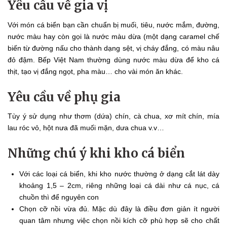
Yêu cầu về gia vị
Với món cá biển bạn cần chuẩn bị muối, tiêu, nước mắm, đường,
nước màu hay còn gọi là nước màu dừa (một dạng caramel chế
biến từ đường nấu cho thành dạng sệt, vị cháy đắng, có màu nâu
đỏ đậm. Bếp Việt Nam thường dùng nước màu dừa để kho cá
thịt, tạo vị đắng ngọt, pha màu… cho vài món ăn khác.
Yêu cầu về phụ gia
Tùy ý sử dụng như thơm (dứa) chín, cà chua, xơ mít chín, mía
lau róc vỏ, hột nưa đã muối mặn, dưa chua v.v…
Những chú ý khi kho cá biển
Với các loại cá biển, khi kho nước thường ở dạng cắt lát dày
khoảng 1,5 – 2cm, riêng những loại cá dài như cá nục, cá
chuồn thì để nguyên con
Chọn cỡ nồi vừa đủ. Mặc dù đây là điều đơn giản ít người
quan tâm nhưng việc chọn nồi kích cỡ phù hợp sẽ cho chất