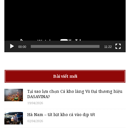
Video
00:00
11:22
Bài viết mới
Tại sao lựa chọn Cá kho làng Vũ Đại thương hiệu
DASAVINA?
19/04/2026
Hà Nam – tất bật kho cá vào dịp tết
02/04/2026