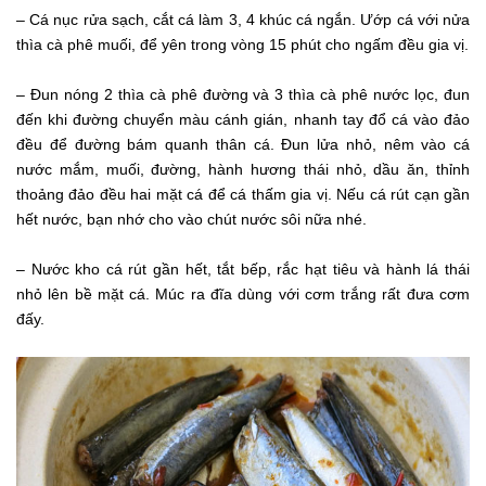
– Cá nục rửa sạch, cắt cá làm 3, 4 khúc cá ngắn. Ướp cá với nửa
thìa cà phê muối, để yên trong vòng 15 phút cho ngấm đều gia vị.
– Đun nóng 2 thìa cà phê đường và 3 thìa cà phê nước lọc, đun
đến khi đường chuyển màu cánh gián, nhanh tay đổ cá vào đảo
đều để đường bám quanh thân cá. Đun lửa nhỏ, nêm vào cá
nước mắm, muối, đường, hành hương thái nhỏ, dầu ăn, thỉnh
thoảng đảo đều hai mặt cá để cá thấm gia vị. Nếu cá rút cạn gần
hết nước, bạn nhớ cho vào chút nước sôi nữa nhé.
– Nước kho cá rút gần hết, tắt bếp, rắc hạt tiêu và hành lá thái
nhỏ lên bề mặt cá. Múc ra đĩa dùng với cơm trắng rất đưa cơm
đấy.