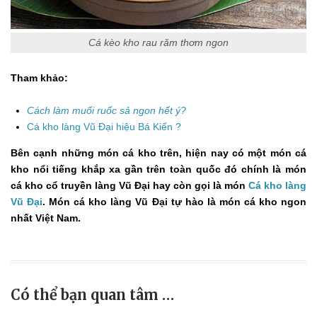
Cá kèo kho rau răm thơm ngon
Tham khảo:
Cách làm muối ruốc sả ngon hết ý?️
Cá kho làng Vũ Đại hiệu Bá Kiến ?
Bên cạnh những món cá kho trên, hiện nay có một món cá
kho nổi tiếng khắp xa gần trên toàn quốc đó chính là món
cá kho cổ truyền làng Vũ Đại hay còn gọi là món
Cá kho làng
Vũ Đại
. Món cá kho làng Vũ Đại tự hào là món cá kho ngon
nhất Việt Nam.
Có thể bạn quan tâm …