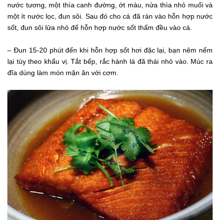
nước tương, một thìa canh đường, ớt màu, nửa thìa nhỏ muối và
một ít nước lọc, đun sôi. Sau đó cho cá đã rán vào hỗn hợp nước
sốt, đun sôi lửa nhỏ để hỗn hợp nước sốt thấm đều vào cá.
– Đun 15-20 phút đến khi hỗn hợp sốt hơi đặc lại, bạn nêm nếm
lại tùy theo khẩu vị. Tắt bếp, rắc hành lá đã thái nhỏ vào. Múc ra
đĩa dùng làm món mặn ăn với cơm.