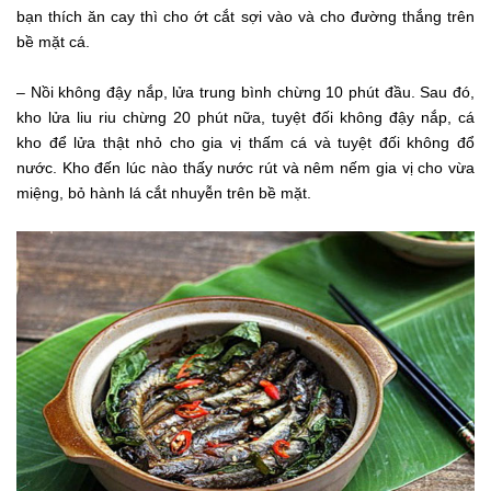
bạn thích ăn cay thì cho ớt cắt sợi vào và cho đường thắng trên
bề mặt cá.
– Nồi không đậy nắp, lửa trung bình chừng 10 phút đầu. Sau đó,
kho lửa liu riu chừng 20 phút nữa, tuyệt đối không đậy nắp, cá
kho để lửa thật nhỏ cho gia vị thấm cá và tuyệt đối không đổ
nước. Kho đến lúc nào thấy nước rút và nêm nếm gia vị cho vừa
miệng, bỏ hành lá cắt nhuyễn trên bề mặt.