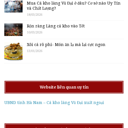
Mua Cá kho làng Vũ Đại ở đâu? Cơ sở nào Uy Tín
và Chất Lượng?
18/03/2026
Rộn ràng Làng cá kho vào Tết
10/03/2026
Xôi cá rô phi- Món ăn lạ mà lại cực ngon
13/01/2026
Website liên quan uy tín
UBND tỉnh Hà Nam – Cá kho làng Vũ Đại xuất ngoại