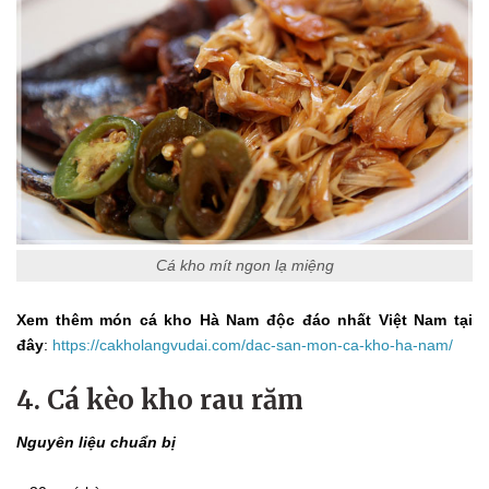
Cá kho mít ngon lạ miệng
Xem thêm món cá kho Hà Nam độc đáo nhất Việt Nam tại
đây
:
https://cakholangvudai.com/dac-san-mon-ca-kho-ha-nam/
4. Cá kèo kho rau răm
Nguyên liệu chuẩn bị