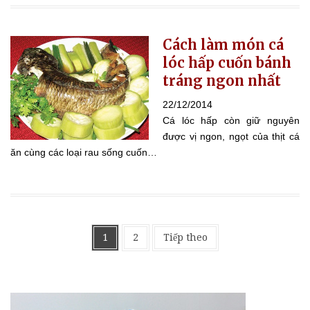
Cách làm món cá
lóc hấp cuốn bánh
tráng ngon nhất
22/12/2014
Cá lóc hấp còn giữ nguyên
được vị ngon, ngọt của thịt cá
ăn cùng các loại rau sống cuốn…
Phân
1
2
Tiếp theo
trang
bài
viết