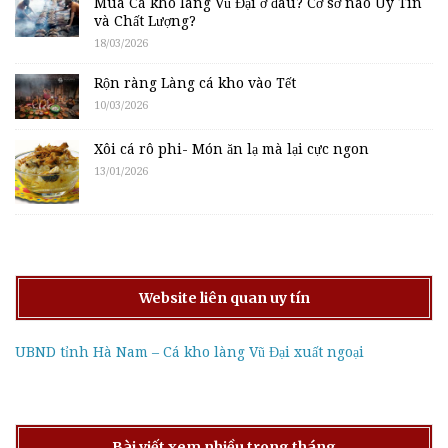
Mua Cá kho làng Vũ Đại ở đâu? Cơ sở nào Uy Tín
và Chất Lượng?
18/03/2026
Rộn ràng Làng cá kho vào Tết
10/03/2026
Xôi cá rô phi- Món ăn lạ mà lại cực ngon
13/01/2026
Website liên quan uy tín
UBND tỉnh Hà Nam – Cá kho làng Vũ Đại xuất ngoại
Bài viết xem nhiều trong tháng