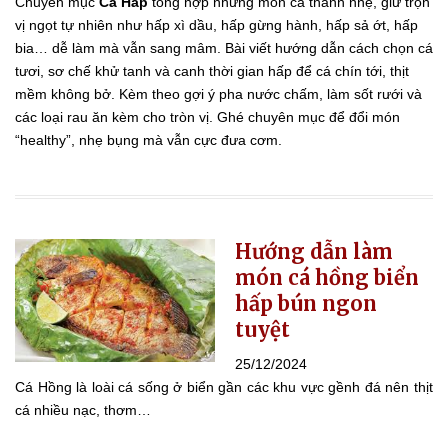
Chuyên mục
Cá Hấp
tổng hợp những món cá thanh nhẹ, giữ trọn
vị ngọt tự nhiên như hấp xì dầu, hấp gừng hành, hấp sả ớt, hấp
bia… dễ làm mà vẫn sang mâm. Bài viết hướng dẫn cách chọn cá
tươi, sơ chế khử tanh và canh thời gian hấp để cá chín tới, thịt
mềm không bở. Kèm theo gợi ý pha nước chấm, làm sốt rưới và
các loại rau ăn kèm cho tròn vị. Ghé chuyên mục để đổi món
“healthy”, nhẹ bụng mà vẫn cực đưa cơm.
Hướng dẫn làm
món cá hồng biển
hấp bún ngon
tuyệt
25/12/2024
Cá Hồng là loài cá sống ở biển gần các khu vực gềnh đá nên thịt
cá nhiều nạc, thơm…