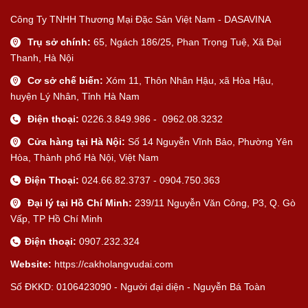
Công Ty TNHH Thương Mại Đặc Sản Việt Nam - DASAVINA
Trụ sở chính:
65, Ngách 186/25, Phan Trọng Tuệ, Xã Đại
Thanh, Hà Nội
Cơ sở chế biến:
Xóm 11, Thôn Nhân Hậu, xã Hòa Hậu,
huyện Lý Nhân, Tỉnh Hà Nam
Điện thoại:
0226.3.849.986 - 0962.08.3232
Cửa hàng tại Hà Nội:
Số 14 Nguyễn Vĩnh Bảo, Phường Yên
Hòa, Thành phố Hà Nội, Việt Nam
Điện Thoại:
024.66.82.3737 - 0904.750.363
Đại lý tại Hồ Chí Minh:
239/11 Nguyễn Văn Công, P3, Q. Gò
Vấp, TP Hồ Chí Minh
Điện thoại:
0907.232.324
Website:
https://cakholangvudai.com
Số ĐKKD: 0106423090 - Người đại diện - Nguyễn Bá Toàn