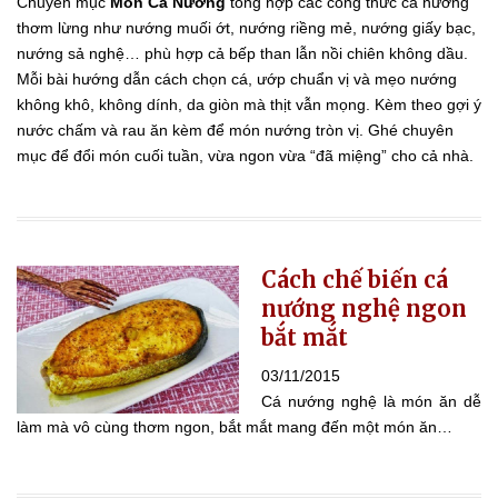
Chuyên mục
Món Cá Nướng
tổng hợp các công thức cá nướng
thơm lừng như nướng muối ớt, nướng riềng mẻ, nướng giấy bạc,
nướng sả nghệ… phù hợp cả bếp than lẫn nồi chiên không dầu.
Mỗi bài hướng dẫn cách chọn cá, ướp chuẩn vị và mẹo nướng
không khô, không dính, da giòn mà thịt vẫn mọng. Kèm theo gợi ý
nước chấm và rau ăn kèm để món nướng tròn vị. Ghé chuyên
mục để đổi món cuối tuần, vừa ngon vừa “đã miệng” cho cả nhà.
Cách chế biến cá
nướng nghệ ngon
bắt mắt
03/11/2015
Cá nướng nghệ là món ăn dễ
làm mà vô cùng thơm ngon, bắt mắt mang đến một món ăn…