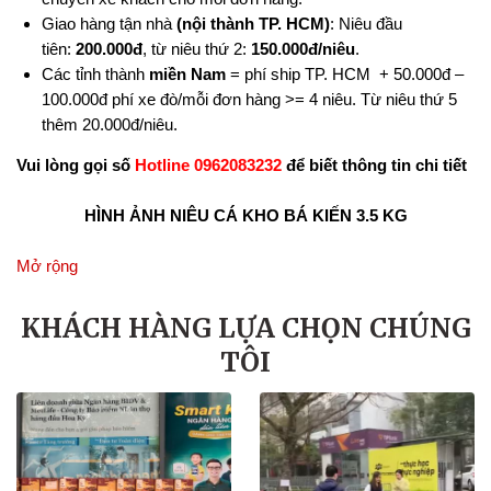
Giao hàng tận nhà
(nội thành TP. HCM)
: Niêu đầu
tiên:
200.000đ
, từ niêu thứ 2:
150.000đ/niêu
.
Các tỉnh thành
miền Nam
= phí ship TP. HCM + 50.000đ –
100.000đ phí xe đò/mỗi đơn hàng >= 4 niêu. Từ niêu thứ 5
thêm 20.000đ/niêu.
Vui lòng gọi số
Hotline 0962083232
để biết thông tin chi tiết
HÌNH ẢNH NIÊU CÁ KHO BÁ KIẾN 3.5 KG
Mở rộng
KHÁCH HÀNG LỰA CHỌN CHÚNG
TÔI