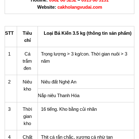
Website:
cakholangvudai.com
STT
Tiêu
Loại Bá Kiến 3.5 kg (thông tin sản phẩm)
chí
1
Cá
Trọng lượng > 3 kg/con. Thời gian nuôi > 3
trắm
năm
đen
2
Niêu
Niêu đất Nghệ An
kho
Nắp niêu Thanh Hóa
3
Thời
16 tiếng. Kho bằng củi nhãn
gian
kho
4
Chất
Thịt cá rắn chắc, xương cá nhừ tan