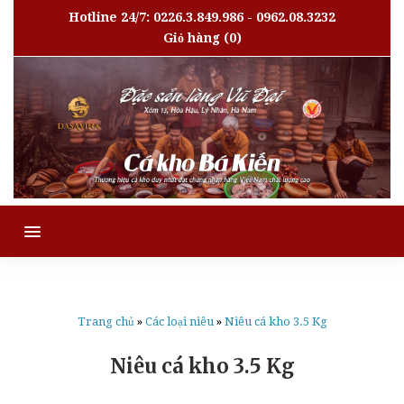
Hotline 24/7: 0226.3.849.986 - 0962.08.3232
Giỏ hàng
(0)
MENU
Trang chủ
»
Các loại niêu
»
Niêu cá kho 3.5 Kg
Niêu cá kho 3.5 Kg