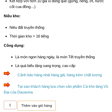
Kết hợp với hơn 10 gia vị đồng quê (gừng, riềng, ớt, nước
cốt cua đồng…)
Niêu kho:
Niêu đất truyền thống
Thời gian kho > 16 tiếng
Công dụng:
Là món ngon hàng ngày, là món Tết truyền thống
Là quà biếu tặng sang trọng, cao cấp
Cảnh báo hàng nhái hàng giả, hàng kém chất lượng
Tại sao khách hàng lựa chọn sản phẩm Cá kho làng Vũ
Đại của Dasavina
Niêu
Thêm vào giỏ hàng
cá