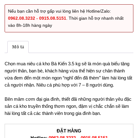
kho
3.5
Nếu bạn cần hỗ trợ gấp vui lòng liên hệ Hotline/Zalo:
Kg
0962.08.3232 - 0915.08.5151
. Thời gian hỗ trợ nhanh nhất
số
vào 8h-18h hàng ngày
lượng
Mô tả
Chọn mua niêu cá kho Bá Kiến 3.5 kg sẽ là món quà biếu tặng
người thân, bạn bè, khách hàng vừa thể hiện sự chân thành
vừa đem đến một món ngon “nghĩ đến đã thèm” làm hài lòng tất
cả người nhận. Niêu cá phù hợp với 7 – 8 người dùng.
Bên mâm cơm đại gia đình, thiết đãi những người thân yêu đặc
sản cá kho truyền thống thơm ngon, đậm vị chắc chắn sẽ làm
hài lòng tất cả các thành viên trong gia đình bạn.
ĐẶT HÀNG
Hotline:
0962 08 3232
–
0915 08 5151