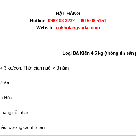
ĐẶT HÀNG
Hotline:
0962 08 3232
–
0915 08 5151
Website:
cakholangvudai.com
Loại Bá Kiến 4.5 kg (thông tin sản
> 3 kg/con. Thời gian nuôi > 3 năm
hệ An
nh Hóa
o bằng củi nhãn
chắc, xương cá nhừ tan