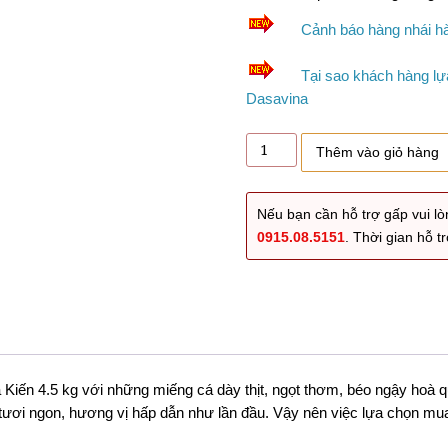
Cảnh báo hàng nhái h
Tại sao khách hàng l
Dasavina
Niêu
Thêm vào giỏ hàng
cá
kho
4.5
Nếu bạn cần hỗ trợ gấp vui lò
Kg
0915.08.5151
. Thời gian hỗ 
số
lượng
á Kiến 4.5 kg với những miếng cá dày thịt, ngọt thơm, béo ngậy hoà q
 tươi ngon, hương vị hấp dẫn như lần đầu. Vậy nên việc lựa chọn mua