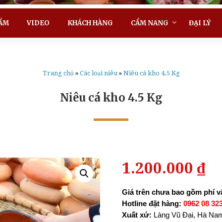
ẨM
VIDEO
KHÁCH HÀNG
CẨM NANG
ĐẠI LÝ
Trang chủ
»
Các loại niêu
»
Niêu cá kho 4.5 Kg
Niêu cá kho 4.5 Kg
1.200.000
₫
Giá trên chưa bao gồm phí 
Hotline đặt hàng:
0962 08 32
Xuất xứ:
Làng Vũ Đại, Hà Nam