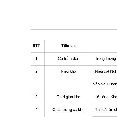
STT
Tiêu chí
1
Cá trắm đen
Trọng lượng 
2
Niêu kho
Niêu đất Ng
Nắp niêu Tha
3
Thời gian kho
16 tiếng. Kh
4
Chất lượng cá kho
Thịt cá rắn 