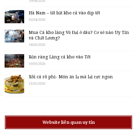
19/04/2026
Hà Nam – tất bật kho cá vào dịp tết
02/04/2026
Mua Cá kho làng Vũ Đại ở đâu? Cơ sở nào Uy Tín
và Chất Lượng?
18/03/2026
Rộn ràng Làng cá kho vào Tết
10/03/2026
Xôi cá rô phi- Món ăn lạ mà lại cực ngon
13/01/2026
Website liên quan uy tín