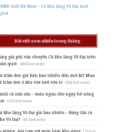
BND tỉnh Hà Nam – Cá kho làng Vũ Đại xuất
goại
Bài viết xem nhiều trong tháng
ảng giá phí vận chuyển Cá kho làng Vũ Đại trên
oàn quốc
(460 lượt xem)
á trắm đen giá bán bao nhiêu tiền một kí? Mua
á trắm đen ở đâu vừa tươi vừa rẻ
(284 lượt xem)
anh cá nấu sấu – món ngon cho ngày hè nóng
ực
(135 lượt xem)
á kho làng Vũ Đại giá bao nhiêu – Bảng Giá cá
ho Vũ Đại?
(85 lượt xem)
ạ miệng, đưa cơm với món lươn kho gừng
(79 lượt