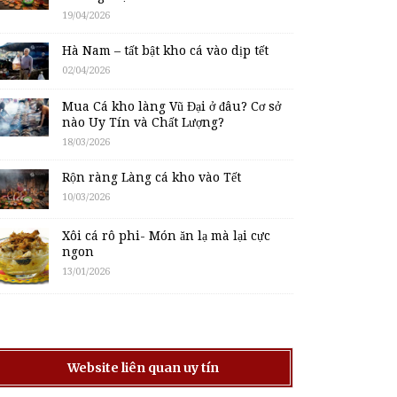
19/04/2026
Hà Nam – tất bật kho cá vào dịp tết
02/04/2026
Mua Cá kho làng Vũ Đại ở đâu? Cơ sở
nào Uy Tín và Chất Lượng?
18/03/2026
Rộn ràng Làng cá kho vào Tết
10/03/2026
Xôi cá rô phi- Món ăn lạ mà lại cực
ngon
13/01/2026
Website liên quan uy tín