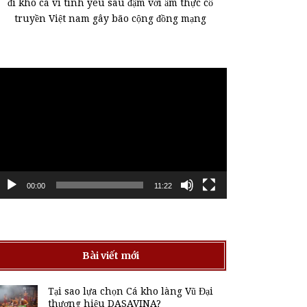
đi kho cá vì tình yêu sâu đậm với ẩm thực cổ
truyền Việt nam gây bão cộng đồng mạng
rình
hơi
ideo
00:00
11:22
Bài viết mới
Tại sao lựa chọn Cá kho làng Vũ Đại
thương hiệu DASAVINA?