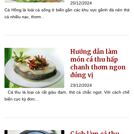
25/12/2024
Cá Hồng là loài cá sống ở biển gần các khu vực gềnh đá nên thịt
cá nhiều nạc, thơm…
Hướng dẫn làm
món cá thu hấp
chanh thơm ngon
đúng vị
23/12/2024
Cá thu là loại cá rất giàu đạm, thịt cá chắc ngọt. Với cách chế
biến cực kỳ đơn…
Cách làm cá thu