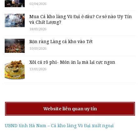
02/04/2026
Mua Cá kho làng Vũ Đại ở đâu? Cơ sở nào Uy Tín
và Chất Lượng?
18/03/2026
Rộn ràng Làng cá kho vào Tết
10/03/2026
Xôi cá rô phi- Món ăn lạ mà lại cực ngon
13/01/2026
Website liên quan uy tín
UBND tỉnh Hà Nam – Cá kho làng Vũ Đại xuất ngoại