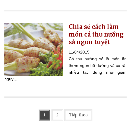
Chia sẻ cách làm
món cá thu nướng
sả ngon tuyệt
11/04/2015
Cá thu nướng sả là món ăn
thơm ngon bổ dưỡng và có rất
nhiều tác dụng như giảm
nguy…
Phân
1
2
Tiếp theo
trang