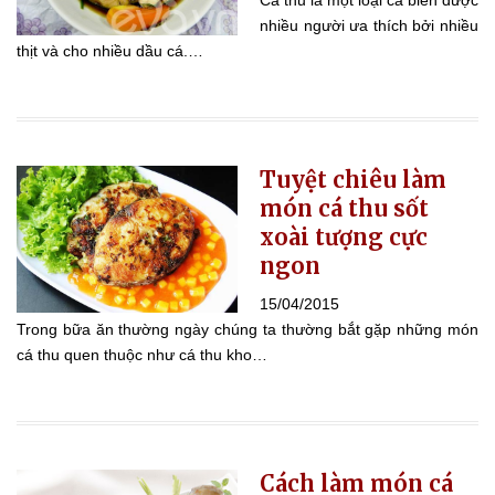
nhiều người ưa thích bởi nhiều
thịt và cho nhiều dầu cá.…
Tuyệt chiêu làm
món cá thu sốt
xoài tượng cực
ngon
15/04/2015
Trong bữa ăn thường ngày chúng ta thường bắt gặp những món
cá thu quen thuộc như cá thu kho…
Cách làm món cá