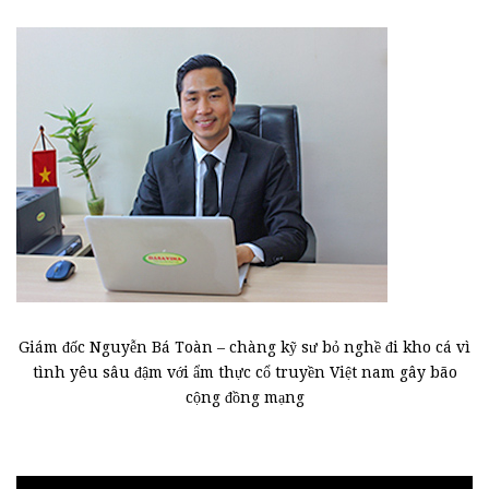
bài
viết
Giám đốc Nguyễn Bá Toàn – chàng kỹ sư bỏ nghề đi kho cá vì
tình yêu sâu đậm với ẩm thực cổ truyền Việt nam gây bão
cộng đồng mạng
Trình