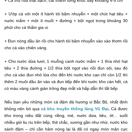
+ Cá thu rửa thật sạch, cắt thành từng khúc dày khoảng 4-5 cm
+ Ướp cá với một ít hành tỏi băm nhuyễn + một chút hạt tiêu +
nước mắm + một ít muối + đường + bột ngọt trong khoảng 30
phút cho cá thấm gia vị.
+ Đun nóng dầu ăn rồi cho hành tỏi băm nhuyễn vào xào thơm rồi
cho cá vào chiên vàng.
+ Cho nước dừa tươi, 1 muỗng canh nước mắm + 1 thìa nhỏ hạt
tiêu + 2 thìa đường + 1/2 thìa bột ngọt vào nồi đun sôi, sau đó
cho cá vào đun nhỏ lửa cho đến khi nước kho cạn chỉ còn 1/2 thì
thêm 2 muôi dầu ăn vào và đun tiếp đến khi nước kho cán hết, cá
có màu vàng cánh gián trông đẹp mắt và hấp dẫn thì tắt bếp
Nếu bạn yêu những món cá đậm đà hương vị Bắc Bộ, nhất định
không nên bỏ qua
cá kho truyền thống làng Vũ Đại
.
Cá được
kho trong niêu đất cùng riềng, mẻ, nước dừa, tiêu, ớt… suốt
nhiều giờ liu riu trên bếp, thịt chắc, xương gần như nhừ, nước kho
sánh đậm – chỉ cần hâm nóng lại là đã có ngay món mặn cực