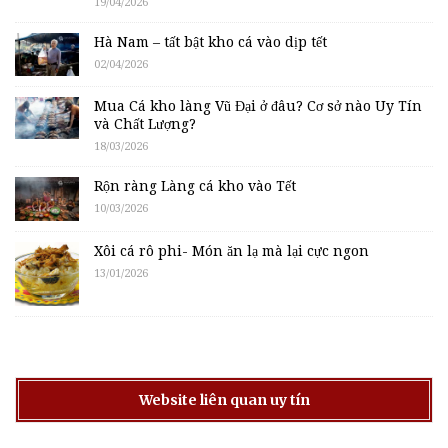
19/04/2026
Hà Nam – tất bật kho cá vào dịp tết
02/04/2026
Mua Cá kho làng Vũ Đại ở đâu? Cơ sở nào Uy Tín
và Chất Lượng?
18/03/2026
Rộn ràng Làng cá kho vào Tết
10/03/2026
Xôi cá rô phi- Món ăn lạ mà lại cực ngon
13/01/2026
Website liên quan uy tín