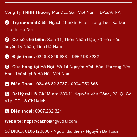
Công Ty TNHH Thương Mại Đặc Sản Việt Nam - DASAVINA
Trụ sở chính:
65, Ngách 186/25, Phan Trọng Tuệ, Xã Đại
Thanh, Hà Nội
Cơ sở chế biến:
Xóm 11, Thôn Nhân Hậu, xã Hòa Hậu,
huyện Lý Nhân, Tỉnh Hà Nam
Điện thoại:
0226.3.849.986 - 0962.08.3232
Cửa hàng tại Hà Nội:
Số 14 Nguyễn Vĩnh Bảo, Phường Yên
Hòa, Thành phố Hà Nội, Việt Nam
Điện Thoại:
024.66.82.3737 - 0904.750.363
Đại lý tại Hồ Chí Minh:
239/11 Nguyễn Văn Công, P3, Q. Gò
Vấp, TP Hồ Chí Minh
Điện thoại:
0907.232.324
Website:
https://cakholangvudai.com
Số ĐKKD: 0106423090 - Người đại diện - Nguyễn Bá Toàn