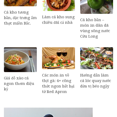
Cá kho tương
Làm cá kho sung
bần, đặc trưng ẩm
Cá kho bần –
chiêu đãi cả nhà
thực miền Bắc.
món ăn dân dã
vùng sông nước
Cửu Long
Các món ăn về
Hướng dẫn làm
Giá đỗ xào cá
thịt gà: 4+ công
cá lóc quay nước
ngon thơm diệu
thức ngon bất bại
dừa vị béo ngậy
kỳ
từ Red Apron