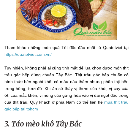
Tham khảo những món quà Tết độc đáo nhất từ Quatetviet tại
https://quatetviet.com.vn/
Tuy nhiên, không phải ai cũng tinh mắt để lựa chọn được món thịt
trâu gác bếp đúng chuẩn Tây Bắc. Thịt trâu gác bếp chuẩn có
hình thức bên ngoài khô, có màu nâu thẫm nhưng phần thịt bên
trong hồng, tươi đỏ. Khi ăn sẽ thấy vị thơm của khói, vị cay của
ớt, của mắc khén, vị nóng của gừng hòa vào vị dai ngọt đặc trưng
của thịt trâu. Quý khách ở phía Nam có thể liên hệ
mua thịt trâu
gác bếp tại tphcm
3. Táo mèo khô Tây Bắc