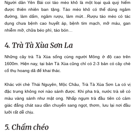
Người dân Yên Bái coi táo mèo khô là một loại quả quý hiếm
được thiên nhiên ban tặng. Táo mèo khô có thể dùng ngâm
đường, làm dấm, ngâm rượu, làm mứt…Rượu táo mèo có tác
dụng chưa bệnh cao huyết áp, bệnh tim mạch, mỡ máu, gan
nhiễm mỡ, chữa béo phì, táo bón…
4. Trà Tà Xùa Sơn La
Những cây trà Tà Xùa sống cùng người Mông ở độ cao trên
1600m. Hiện nay, tại bản Tà Xùa cũng chỉ có 2-3 bản có cây chè
cổ thụ hoang dã để khai thác.
Khác với chè Thái Nguyên, Mộc Châu, Trà Tà Xùa Sơn La có vị
đặc trưng không nơi nào sánh được. Khi pha trà, nước trà sẽ có
màu vàng sánh như mật ong. Nhấp ngụm trà đầu tiên có cảm
giác đắng chát sau dần chuyển sang ngọt, thơm, lưu lại nơi đầu
lưỡi rất dễ chịu.
5. Chẩm chéo