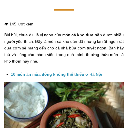
👁️ 145 lượt xem
Bùi bùi, chua dịu là vị ngon của món
cá kho dưa sắn
được nhiều
người yêu thích. Đây là món cá kho dân dã nhưng lại rất ngon rất
đưa cơm sẽ mang đến cho cả nhà bữa cơm tuyệt ngon. Bạn hãy
thử và cùng các thành viên trong nhà mình thưởng thức món cá
kho thơm này nhé.
10 món ăn mùa đông không thể thiếu ở Hà Nội