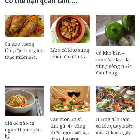
Có thể bạn quan tâm …
Cá kho tương
Làm cá kho sung
bần, đặc trưng ẩm
Cá kho bần –
chiêu đãi cả nhà
thực miền Bắc.
món ăn dân dã
vùng sông nước
Cửu Long
Các món ăn về
Hướng dẫn làm
Giá đỗ xào cá
thịt gà: 4+ công
cá lóc quay nước
ngon thơm diệu
thức ngon bất bại
dừa vị béo ngậy
kỳ
từ Red Apron