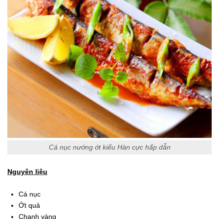
Cá nục nướng ớt kiểu Hàn cực hấp dẫn
Nguyên liệu
Cá nục
Ớt quả
Chanh vàng