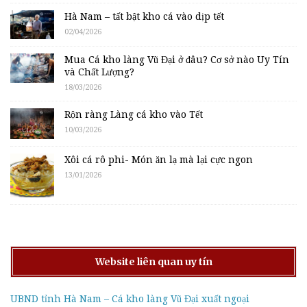
Hà Nam – tất bật kho cá vào dịp tết
02/04/2026
Mua Cá kho làng Vũ Đại ở đâu? Cơ sở nào Uy Tín
và Chất Lượng?
18/03/2026
Rộn ràng Làng cá kho vào Tết
10/03/2026
Xôi cá rô phi- Món ăn lạ mà lại cực ngon
13/01/2026
Website liên quan uy tín
UBND tỉnh Hà Nam – Cá kho làng Vũ Đại xuất ngoại