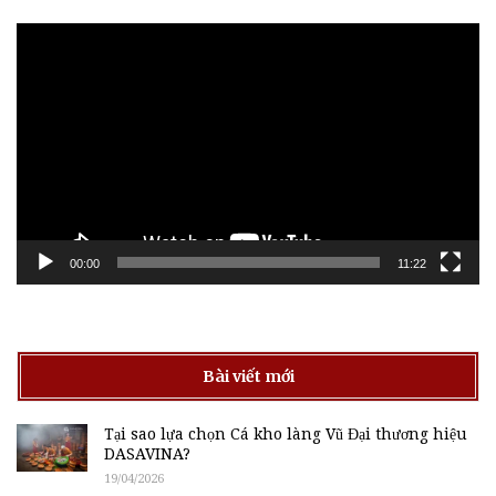
Trình
chơi
Video
00:00
11:22
Bài viết mới
Tại sao lựa chọn Cá kho làng Vũ Đại thương hiệu
DASAVINA?
19/04/2026