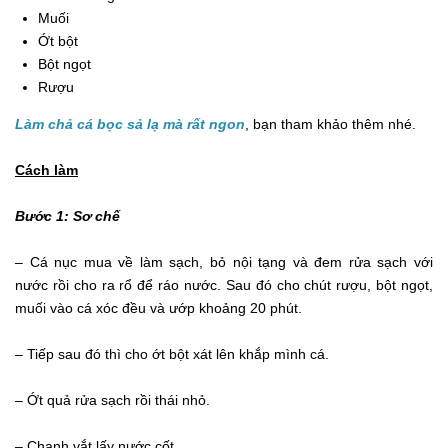
Muối
Ớt bột
Bột ngọt
Rượu
Làm chả cá bọc sả lạ mà rất ngon
, bạn tham khảo thêm nhé.
Cách làm
Bước 1: Sơ chế
– Cá nục mua về làm sạch, bỏ nội tạng và đem rửa sạch với
nước rồi cho ra rổ để ráo nước. Sau đó cho chút rượu, bột ngọt,
muối vào cá xóc đều và ướp khoảng 20 phút.
– Tiếp sau đó thì cho ớt bột xát lên khắp mình cá.
– Ớt quả rửa sạch rồi thái nhỏ.
– Chanh vắt lấy nước cốt.