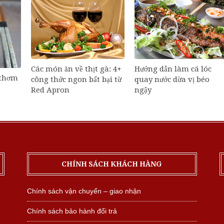
Các món ăn về thịt gà: 4+
Hướng dẫn làm cá lóc
 thơm
công thức ngon bất bại từ
quay nước dừa vị béo
Red Apron
ngậy
CHÍNH SÁCH KHÁCH HÀNG
Chính sách vận chuyển – giao nhận
Chính sách bảo hành đổi trả