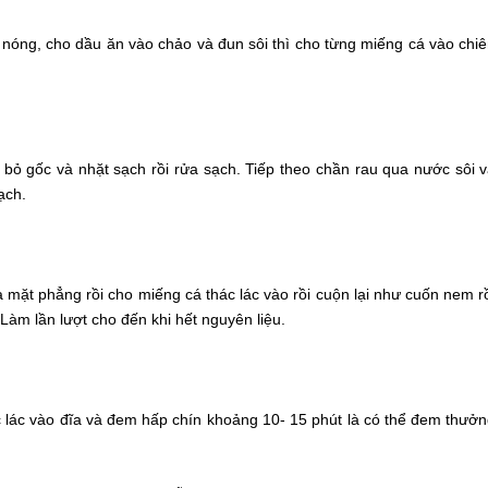
nóng, cho dầu ăn vào chảo và đun sôi thì cho từng miếng cá vào chi
bỏ gốc và nhặt sạch rồi rửa sạch. Tiếp theo chần rau qua nước sôi 
ạch.
ra mặt phẳng rồi cho miếng cá thác lác vào rồi cuộn lại như cuốn nem r
 Làm lần lượt cho đến khi hết nguyên liệu.
 lác vào đĩa và đem hấp chín khoảng 10- 15 phút là có thể đem thưở