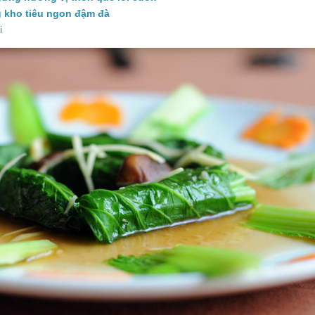
 kho tiêu ngon đậm đà
i