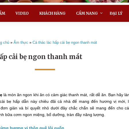
ẨM
VIDEO
KHÁCH HÀNG
CẨM NANG
ĐẠI LÝ
g chủ
»
Ẩm thực
»
Cá thác lác hấp cải bẹ ngon thanh mát
hấp cải bẹ ngon thanh mát
bẹ
là món ăn ngon khi ăn có cảm giác thanh mát, rất dễ ăn. Bạn hãy l
cải bẹ hấp dẫn này chiêu đãi cả nhà để mang đến hương vị mới, 
 đơn giản và bí quyết nhỏ dưới đây chắc chắn sẽ mang đến cho c
đình bữa cơm ngon miệng, bổ dưỡng, tràn đầy năng lượng.
gừng hương vị thôn quê lôi cuốn