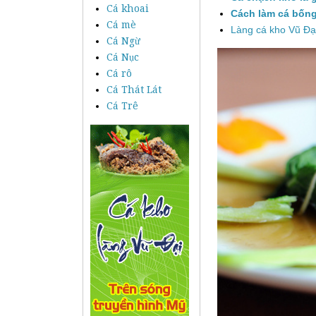
Cá khoai
Cách làm cá bống
Cá mè
Làng cá kho Vũ Đạ
Cá Ngừ
Cá Nục
Cá rô
Cá Thát Lát
Cá Trê