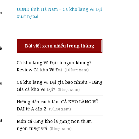
UBND tỉnh Hà Nam – Cá kho làng Vũ Đại
ên
xuất ngoại
Bài viết xem nhiều trong tháng
và
Cá kho làng Vũ Đại có ngon không?
Review Cá kho Vũ Đại
(10 lượt xem)
Cá kho làng Vũ Đại giá bao nhiêu – Bảng
ồi
Giá cá kho Vũ Đại?
(9 lượt xem)
Hướng dẫn cách làm CÁ KHO LÀNG VŨ
ĐẠI từ A đến Z
(9 lượt xem)
ng
Món cá đồng kho lá gừng non thơm
ngon tuyệt vời
(8 lượt xem)