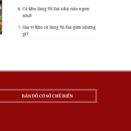
Cá kho làng Vũ Đại nhà nào ngon
nhất
Gia vị kho cá làng Vũ Đại gồm những
gì?
BẢN ĐỒ CƠ SỞ CHẾ BIẾN