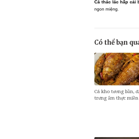
Cá thác lác hấp cải 
ngon miệng.
Có thể bạn qu
Cá kho tương bần, đ
trưng ẩm thực miền 