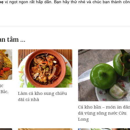
bẹ
vị ngọt ngon rất hấp dẫn. Bạn hãy thử nhé và chúc bạn thành cô
an tâm …
ặc
Bắc.
Làm cá kho sung chiêu
đãi cả nhà
Cá kho bần – món ăn dâ
dã vùng sông nước Cửu
Long