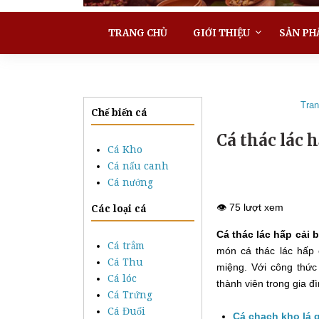
TRANG CHỦ
GIỚI THIỆU
SẢN PH
Tran
Chế biến cá
Cá thác lác 
Cá Kho
Cá nấu canh
Cá nướng
👁️ 75 lượt xem
Các loại cá
Cá thác lác hấp cải 
Cá trắm
món cá thác lác hấp 
Cá Thu
miệng. Với công thức
Cá lóc
thành viên trong gia 
Cá Trứng
Cá Đuối
Cá chạch kho lá 