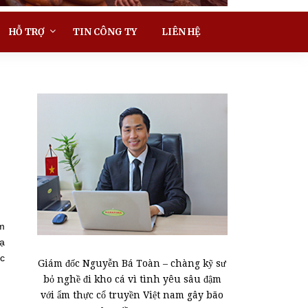
HỖ TRỢ
TIN CÔNG TY
LIÊN HỆ
àm
lạ
ác
Giám đốc Nguyễn Bá Toàn – chàng kỹ sư
bỏ nghề đi kho cá vì tình yêu sâu đậm
với ẩm thực cổ truyền Việt nam gây bão