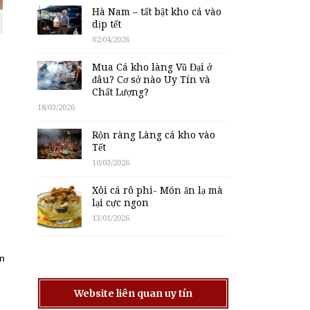
Hà Nam – tất bật kho cá vào
dịp tết
02/04/2026
Mua Cá kho làng Vũ Đại ở
đâu? Cơ sở nào Uy Tín và
Chất Lượng?
18/03/2026
Rộn ràng Làng cá kho vào
Tết
10/03/2026
Xôi cá rô phi- Món ăn lạ mà
lại cực ngon
13/01/2026
ễn
Website liên quan uy tín