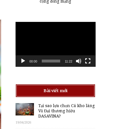
cộng đồng mạng
Trình
chơi
Video
00:00
11:22
Bài viết mới
Tại sao lựa chọn Cá kho làng
Vũ Đại thương hiệu
DASAVINA?
19/04/2026