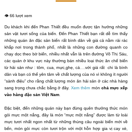
👁️ 66 lượt xem
Du khách khi đến Phan Thiết đều muốn được tận hưởng những
sản vật tươi sống của biển. Đến Phan Thiết bạn rất dễ tìm thấy
những quán ăn đặc sản biển rất bình dân về giá cả nằm rải rác
khắp nơi trong thành phố, nhất là những con đường quanh co
chạy dọc theo bờ biển, nhiều nhất vẫn là trên đường Võ Thị Sáu,
các quán ở khu vực này thường bán nhiều loại thức ăn chế biến
từ hải sản như : tôm, cua, mực,ghẹ, cá….với giá rất chi là bình
dân và bạn có thể yên tâm về chất lượng của nó vì không ít người
“sành điệu” cho rằng chất lượng món ăn hải sản ở các nhà hàng
sang trọng chưa chắc bằng ở đây.
Xem thêm
món
chả mực xếp
vào hàng đặc sản Việt Nam
.
Đặc biệt, đến những quán này bạn đừng quên thưởng thức món
gỏi mực một nắng, đây là món “mực một nắng” được làm từ loài
mực tươi nhất ngon nhất từ những thúng câu ngoài biển mới về
bến, món gỏi mực còn tươi trộn với một hỗn hợp gia vị cay xè,