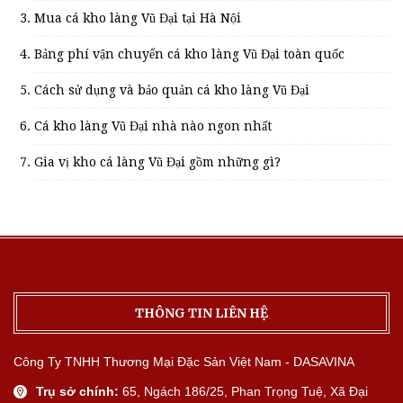
Mua cá kho làng Vũ Đại tại Hà Nội
Bảng phí vận chuyển cá kho làng Vũ Đại toàn quốc
Cách sử dụng và bảo quản cá kho làng Vũ Đại
Cá kho làng Vũ Đại nhà nào ngon nhất
Gia vị kho cá làng Vũ Đại gồm những gì?
THÔNG TIN LIÊN HỆ
Công Ty TNHH Thương Mại Đặc Sản Việt Nam - DASAVINA
Trụ sở chính:
65, Ngách 186/25, Phan Trọng Tuệ, Xã Đại