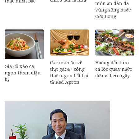
chiêu đãi cả nhà
thực miền Bắc.
món ăn dân dã
vùng sông nước
Cửu Long
Các món ăn về
Hướng dẫn làm
Giá đỗ xào cá
thịt gà: 4+ công
cá lóc quay nước
ngon thơm diệu
thức ngon bất bại
dừa vị béo ngậy
kỳ
từ Red Apron