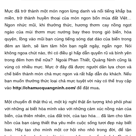
Mực đã trở thành một món ngon lừng danh và nổi tiếng khắp ba
miền, trở thành huyền thoại của món ngon bốn mùa đất Việt…
Ngon nhức mũi, khi thưởng thức, hương thơm cay nồng ngọt
ngào của mùi thơm mực nướng bay theo trong gió biển, hòa
quyện, lồng vào mũi bạn cùng tiếng sóng dạt dào của biển trong
đêm an lành, sẽ làm tâm hồn bạn ngất ngây, ngẩn ngơ. Nói
không ngoa chút nào, thì có điều gì hấp dẫn quyến rũ và bình yên
trong đêm hơn thế nữa? Ngoài Phan Thiết, Quảng Ninh cũng là
vùng có nhiều mực. Mực ở đây đã được người dân lựa chọn và
chế biến thành món chả mực ngon và rất hấp dẫn du khách. Nếu
bạn muốn thưởng thức loại chả mực tuyệt vời này có thể truy cập
vào
http://chamucquangninh.com/
để đặt mua
.
Một chuyến đi thật thú vị, một kỳ nghỉ thật ấn tượng khó phôi phai
với những ai biết hòa mình vào với những cảm xúc nồng nàn của
biển, của thiên nhiên, của đất trời, của tạo hóa… đã làm cho tâm
hồn của bạn càng thiết tha yêu mến cuộc sống tươi đẹp này biết
bao. Hãy tạo cho mình một cơ hội nho nhỏ trong đời, để tận