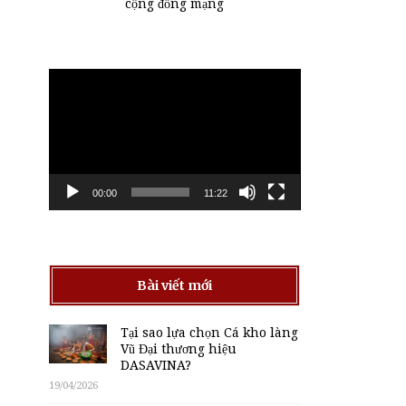
cộng đồng mạng
Trình
chơi
Video
00:00
11:22
Bài viết mới
Tại sao lựa chọn Cá kho làng
Vũ Đại thương hiệu
DASAVINA?
19/04/2026