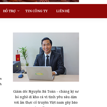
HỖ TRỢ
TIN CÔNG TY
LIÊN HỆ
ón
ch
Giám đốc Nguyễn Bá Toàn – chàng kỹ sư
bỏ nghề đi kho cá vì tình yêu sâu đậm
với ẩm thực cổ truyền Việt nam gây bão