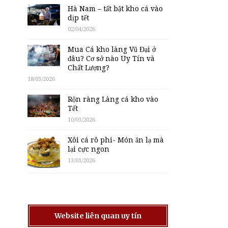
Hà Nam – tất bật kho cá vào
dịp tết
02/04/2026
Mua Cá kho làng Vũ Đại ở
đâu? Cơ sở nào Uy Tín và
Chất Lượng?
18/03/2026
Rộn ràng Làng cá kho vào
Tết
10/03/2026
Xôi cá rô phi- Món ăn lạ mà
lại cực ngon
13/01/2026
Website liên quan uy tín