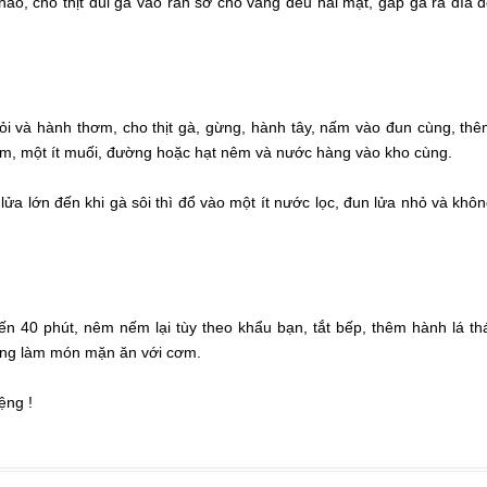
hảo, cho thịt đùi gà vào rán sơ cho vàng đều hai mặt, gắp gà ra đĩa 
tỏi và hành thơm, cho thịt gà, gừng, hành tây, nấm vào đun cùng, th
m, một ít muối, đường hoặc hạt nêm và nước hàng vào kho cùng.
lửa lớn đến khi gà sôi thì đổ vào một ít nước lọc, đun lửa nhỏ và khô
n 40 phút, nêm nếm lại tùy theo khẩu bạn, tắt bếp, thêm hành lá th
ùng làm món mặn ăn với cơm.
ệng !