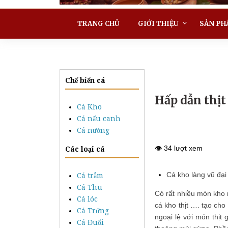
TRANG CHỦ
GIỚI THIỆU
SẢN PH
Chế biến cá
Hấp dẫn thịt
Cá Kho
Cá nấu canh
Cá nướng
👁️ 34 lượt xem
Các loại cá
Cá kho làng vũ đại 
Cá trắm
Cá Thu
Có rất nhiều món kho 
Cá lóc
cá kho thịt …. tạo ch
Cá Trứng
ngoại lệ với món thịt
Cá Đuối