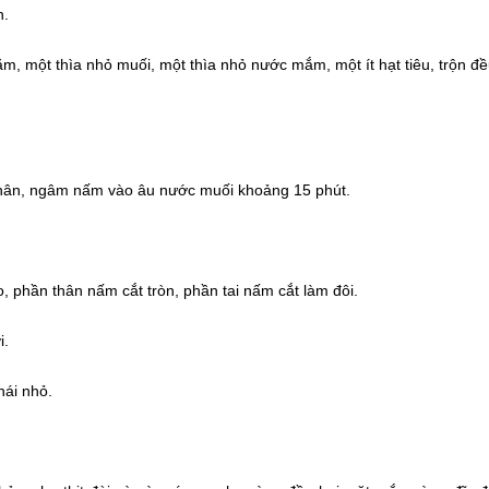
n.
m, một thìa nhỏ muối, một thìa nhỏ nước mắm, một ít hạt tiêu, trộn đ
chân, ngâm nấm vào âu nước muối khoảng 15 phút.
, phần thân nấm cắt tròn, phần tai nấm cắt làm đôi.
i.
hái nhỏ.