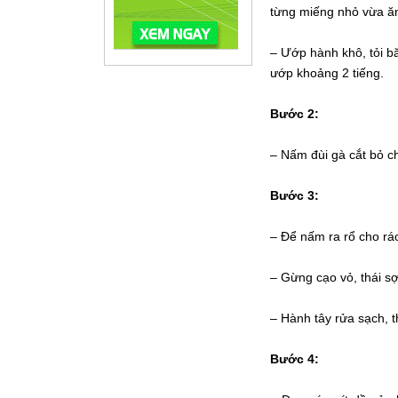
từng miếng nhỏ vừa ă
– Ướp hành khô, tỏi bă
ướp khoảng 2 tiếng.
Bước 2:
– Nấm đùi gà cắt bỏ 
Bước 3:
– Để nấm ra rổ cho ráo
– Gừng cạo vỏ, thái sợ
– Hành tây rửa sạch, t
Bước 4: