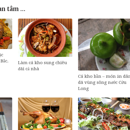
an tâm …
ặc
Bắc.
Làm cá kho sung chiêu
đãi cả nhà
Cá kho bần – món ăn dâ
dã vùng sông nước Cửu
Long