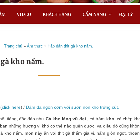
ẨM
VIDEO
KHÁCH HÀNG
CẨM NANG
ĐẠI LÝ
Trang chủ
»
Ẩm thực
»
Hấp dẫn thịt gà kho nấm.
 gà kho nấm.
(
click here
) /
Đậm đà ngon cơm với sườn non kho trứng cút.
nổi tiếng, độc đáo như
Cá kho làng vũ đại
, cá trắm
kho
, cá chép kh
o bạn những hương vị khó có thể nào quên được, và điều đó cũng khô
 gà kho nấm, món này ăn với thịt gà thấm gia vị, nấm giòn ngọt, thoa