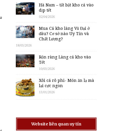
Hà Nam – tất bật kho cá vào
dịp tết
02/04/2026
ều
Mua Cá kho làng Vũ Đại ở
đâu? Cơ sở nào Uy Tín và
Chất Lượng?
18/03/2026
Rộn ràng Làng cá kho vào
Tết
10/03/2026
Xôi cá rô phi- Món ăn lạ mà
lại cực ngon
13/01/2026
Website liên quan uy tín