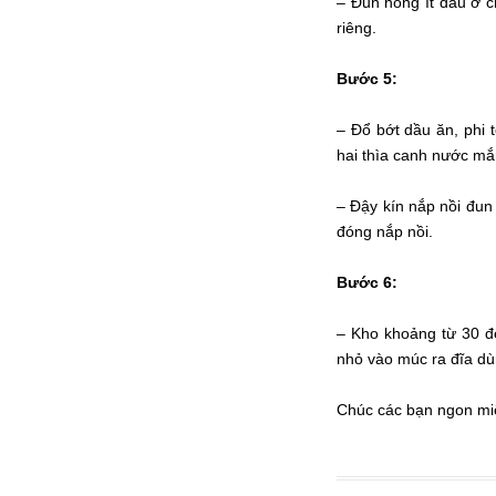
– Đun nóng ít dầu ở c
riêng.
Bước 5:
– Đổ bớt dầu ăn, phi 
hai thìa canh nước mắ
– Đậy kín nắp nồi đun 
đóng nắp nồi.
Bước 6:
– Kho khoảng từ 30 đế
nhỏ vào múc ra đĩa d
Chúc các bạn ngon mi