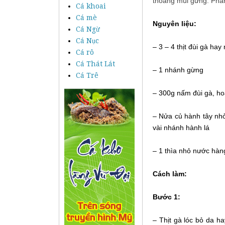
thoảng mùi gừng. Ph
Cá khoai
Cá mè
Nguyên liệu:
Cá Ngừ
Cá Nục
– 3 – 4 thịt đùi gà ha
Cá rô
Cá Thát Lát
– 1 nhánh gừng
Cá Trê
– 300g nấm đùi gà, h
– Nửa củ hành tây nhỏ
vài nhánh hành lá
– 1 thìa nhỏ nước hà
Cách làm:
Bước 1:
– Thịt gà lóc bỏ da ha