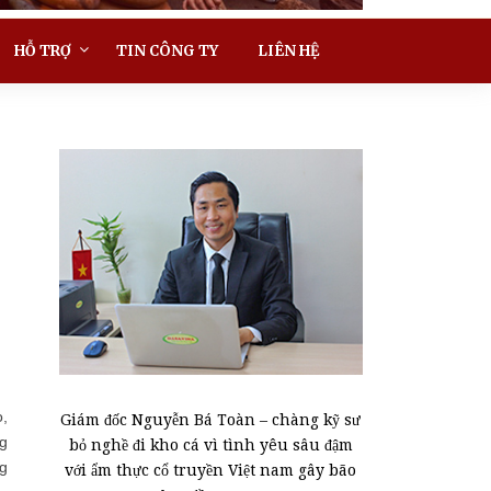
HỖ TRỢ
TIN CÔNG TY
LIÊN HỆ
o,
Giám đốc Nguyễn Bá Toàn – chàng kỹ sư
ng
bỏ nghề đi kho cá vì tình yêu sâu đậm
ng
với ẩm thực cổ truyền Việt nam gây bão