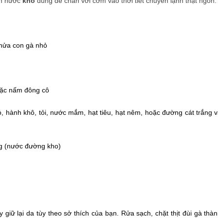
ần nước
kho
dùng để chan với cơm vào thời tiết chuyển lạnh thật ngon.
y nửa con gà nhỏ
oặc nấm đông cô
, hành khô, tỏi, nước mắm, hạt tiêu, hạt nêm, hoặc đường cát trắng 
ng (nước đường kho)
y giữ lại da tùy theo sở thích của bạn. Rửa sạch, chặt thịt đùi gà thà