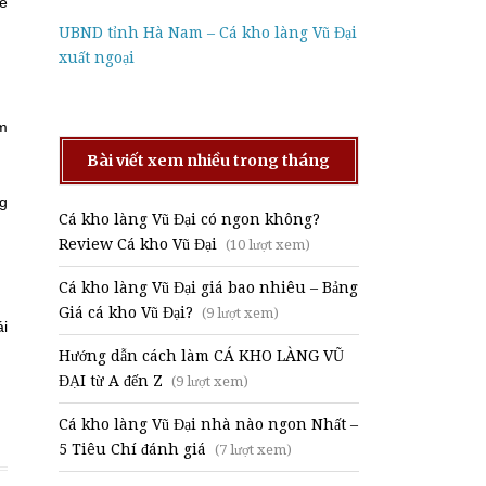
để
UBND tỉnh Hà Nam – Cá kho làng Vũ Đại
xuất ngoại
êm
Bài viết xem nhiều trong tháng
ng
Cá kho làng Vũ Đại có ngon không?
Review Cá kho Vũ Đại
(10 lượt xem)
Cá kho làng Vũ Đại giá bao nhiêu – Bảng
Giá cá kho Vũ Đại?
(9 lượt xem)
ái
Hướng dẫn cách làm CÁ KHO LÀNG VŨ
ĐẠI từ A đến Z
(9 lượt xem)
Cá kho làng Vũ Đại nhà nào ngon Nhất –
5 Tiêu Chí đánh giá
(7 lượt xem)