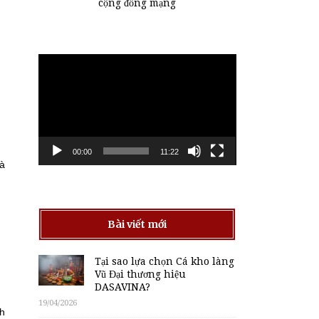
cộng đồng mạng
Trình
chơi
Video
00:00
11:22
và
Bài viết mới
Tại sao lựa chọn Cá kho làng
Vũ Đại thương hiệu
DASAVINA?
19/04/2026
nh