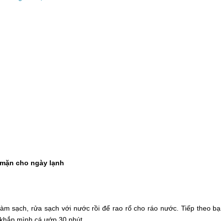
 mặn cho ngày lạnh
àm sạch, rửa sạch với nước rồi để rao rổ cho ráo nước. Tiếp theo b
 khắp mình cá ướp 30 phút.