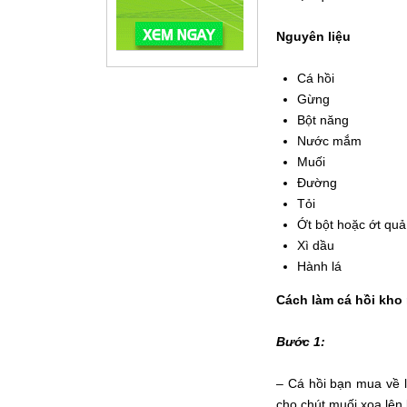
Nguyên liệu
Cá hồi
Gừng
Bột năng
Nước mắm
Muối
Đường
Tỏi
Ớt bột hoặc ớt quả
Xì dầu
Hành lá
Cách làm cá hồi kho
Bước 1:
– Cá hồi bạn mua về l
cho chút muối xoa lên