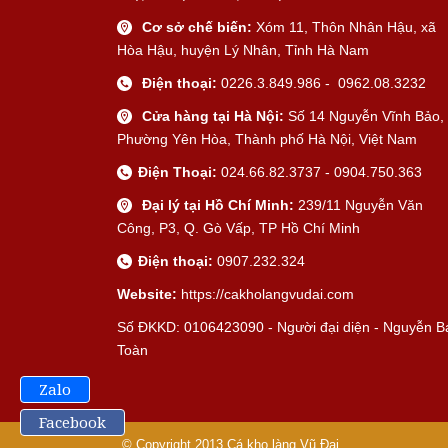
Cơ sở chế biến:
Xóm 11, Thôn Nhân Hậu, xã
Hòa Hậu, huyện Lý Nhân, Tỉnh Hà Nam
Điện thoại:
0226.3.849.986 - 0962.08.3232
Cửa hàng tại Hà Nội:
Số 14 Nguyễn Vĩnh Bảo,
Phường Yên Hòa, Thành phố Hà Nội, Việt Nam
Điện Thoại:
024.66.82.3737 - 0904.750.363
Đại lý tại Hồ Chí Minh:
239/11 Nguyễn Văn
Công, P3, Q. Gò Vấp, TP Hồ Chí Minh
Điện thoại:
0907.232.324
Website:
https://cakholangvudai.com
Số ĐKKD: 0106423090 - Người đại diện - Nguyễn B
Toàn
Zalo
Facebook
© Copyright 2013
Cá kho làng Vũ Đại