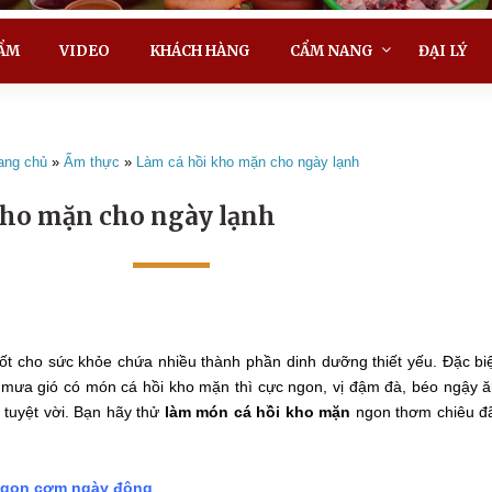
ẨM
VIDEO
KHÁCH HÀNG
CẨM NANG
ĐẠI LÝ
ang chủ
»
Ẩm thực
»
Làm cá hồi kho mặn cho ngày lạnh
kho mặn cho ngày lạnh
tốt cho sức khỏe chứa nhiều thành phần dinh dưỡng thiết yếu. Đặc bi
 mưa gió có món cá hồi kho mặn thì cực ngon, vị đậm đà, béo ngậy 
 tuyệt vời. Bạn hãy thử
làm món cá hồi kho mặn
ngon thơm chiêu đ
ngon cơm ngày đông