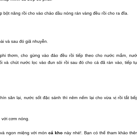
p bột năng rồi cho vào chảo dầu nóng rán vàng đều rồi cho ra đĩa.
ài và sau đó giã nhuyễn.
i phi thơm, cho gừng vào đảo đều rồi tiếp theo cho nước mắm, nư
i và chút nước lọc vào đun sôi rồi sau đó cho cá đã rán vào, tiếp t
hín săn lại, nước sốt đặc sánh thì nêm nếm lại cho vừa vị rồi tắt bế
n với cơm nóng.
 và ngon miệng với món
cá kho
này nhé!. Bạn có thể tham khảo th