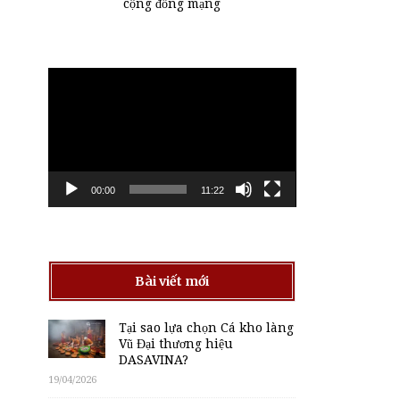
cộng đồng mạng
Trình
chơi
Video
00:00
11:22
Bài viết mới
Tại sao lựa chọn Cá kho làng
Vũ Đại thương hiệu
DASAVINA?
19/04/2026