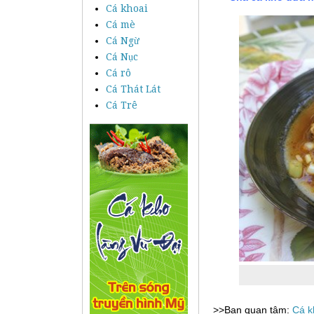
Cá khoai
Cá mè
Cá Ngừ
Cá Nục
Cá rô
Cá Thát Lát
Cá Trê
>>Bạn quan tâm:
Cá k