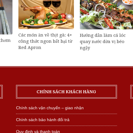
Các món ăn về thịt gà: 4+
Hướng dẫn làm cá lóc
 thơm
công thức ngon bất bại từ
quay nước dừa vị béo
Red Apron
ngậy
CHÍNH SÁCH KHÁCH HÀNG
Chính sách vận chuyển – giao nhận
Chính sách bảo hành đổi trả
Quy định và thanh toán