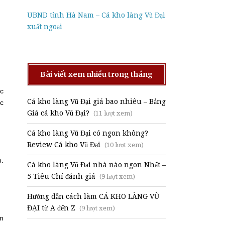
UBND tỉnh Hà Nam – Cá kho làng Vũ Đại
xuất ngoại
Bài viết xem nhiều trong tháng
ớc
Cá kho làng Vũ Đại giá bao nhiêu – Bảng
ục
Giá cá kho Vũ Đại?
(11 lượt xem)
Cá kho làng Vũ Đại có ngon không?
Review Cá kho Vũ Đại
(10 lượt xem)
p.
Cá kho làng Vũ Đại nhà nào ngon Nhất –
5 Tiêu Chí đánh giá
(9 lượt xem)
Hướng dẫn cách làm CÁ KHO LÀNG VŨ
ĐẠI từ A đến Z
(9 lượt xem)
êm