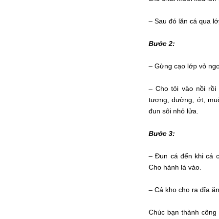
– Sau đó lăn cá qua lớ
Bước 2:
– Gừng cạo lớp vỏ ngo
– Cho tỏi vào nồi rồ
tương, đường, ớt, muố
đun sôi nhỏ lửa.
Bước 3:
– Đun cá đến khi cá c
Cho hành lá vào.
– Cá kho cho ra đĩa ă
Chúc bạn thành công