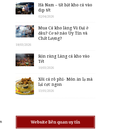
Hà Nam – tất bật kho cá vào
dịp tết
02/04/2026
Mua Cá kho làng Vũ Đại ở
đâu? Cơ sở nào Uy Tín và
Chất Lượng?
18/03/2026
Rộn ràng Làng cá kho vào
Tết
10/03/2026
Xôi cá rô phi- Món ăn lạ mà
lại cực ngon
13/01/2026
ạn
Website liên quan uy tín