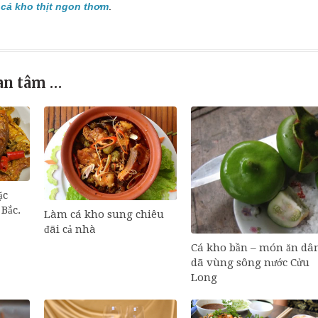
cá kho thịt ngon thơm
.
an tâm …
ặc
Bắc.
Làm cá kho sung chiêu
đãi cả nhà
Cá kho bần – món ăn dâ
dã vùng sông nước Cửu
Long