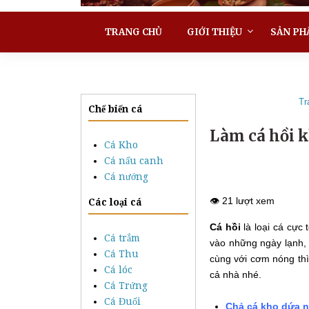
TRANG CHỦ
GIỚI THIỆU
SẢN PH
Tr
Chế biến cá
Làm cá hồi 
Cá Kho
Cá nấu canh
Cá nướng
👁️ 21 lượt xem
Các loại cá
Cá hồi
là loại cá cực 
Cá trắm
vào những ngày lạnh,
Cá Thu
cùng với cơm nóng thì
Cá lóc
cả nhà nhé.
Cá Trứng
Cá Đuối
Chả cá kho dứa 