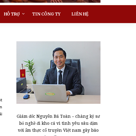
HỖ TRỢ
TIN CÔNG TY
LIÊN HỆ
ệt
ăn
ãi
Giám đốc Nguyễn Bá Toàn – chàng kỹ sư
bỏ nghề đi kho cá vì tình yêu sâu đậm
với ẩm thực cổ truyền Việt nam gây bão