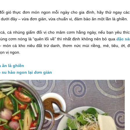
i gió thực đơn món ngon mỗi ngày cho gia đình, hãy thử ngay cá
 dưới đây – vừa đơn giản, vừa chuẩn vị, đảm bảo ăn một lần là ghiền.
cá, cá nhúng giấm đổi vị cho mâm cơm hằng ngày, nếu bạn yêu thí
ùng cơm nóng là “quên lối về” thì nhất định không nên bỏ qua
đặc sả
 món cá kho niêu đất trứ danh, thơm nức mùi riềng, mẻ, tiêu, ớt, 
ọn vị ngon.
 ăn là ghiền
 su hào ngon lại đơn giản