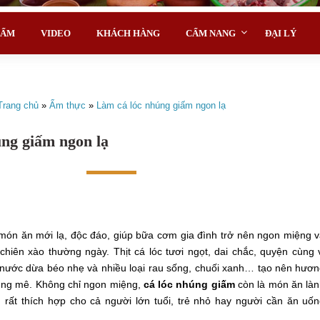
HẨM
VIDEO
KHÁCH HÀNG
CẨM NANG
ĐẠI LÝ
Trang chủ
»
Ẩm thực
»
Làm cá lóc nhúng giấm ngon lạ
ng giấm ngon lạ
món ăn mới lạ, độc đáo, giúp bữa cơm gia đình trở nên ngon miệng 
iên xào thường ngày. Thịt cá lóc tươi ngọt, dai chắc, quyện cùng 
 nước dừa béo nhẹ và nhiều loại rau sống, chuối xanh… tạo nên hươ
 cũng mê. Không chỉ ngon miệng,
cá lóc nhúng giấm
còn là món ăn là
, rất thích hợp cho cả người lớn tuổi, trẻ nhỏ hay người cần ăn uố