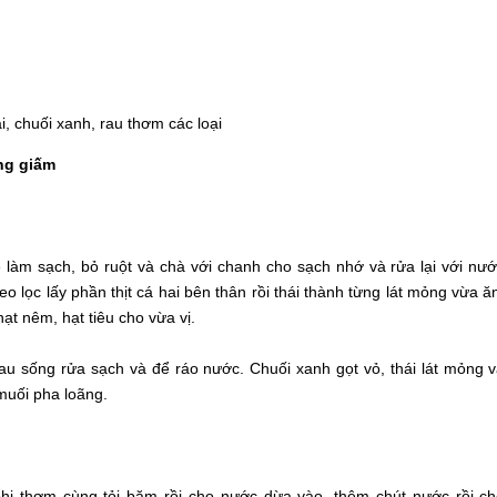
i, chuối xanh, rau thơm các loại
ng giấm
 làm sạch, bỏ ruột và chà với chanh cho sạch nhớ và rửa lại với nư
eo lọc lấy phần thịt cá hai bên thân rồi thái thành từng lát mỏng vừa ă
ạt nêm, hạt tiêu cho vừa vị.
rau sống rửa sạch và để ráo nước. Chuối xanh gọt vỏ, thái lát mỏng 
uối pha loãng.
hi thơm cùng tỏi băm rồi cho nước dừa vào, thêm chút nước rồi c