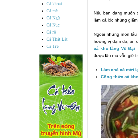
Cá khoai
Cá mè
Nếu bạn đang muốn đổ
Cá Ngừ
làm cá lóc nhúng giấm
Cá Nục
Cá rô
Ngoài những món lẩu 
Cá Thát Lát
hương vị đậm đà, ăn c
Cá Trê
cá kho làng Vũ Đại
–
được lâu mà vẫn giữ tr
Làm chả cá mới lạ
Công thức cá kho