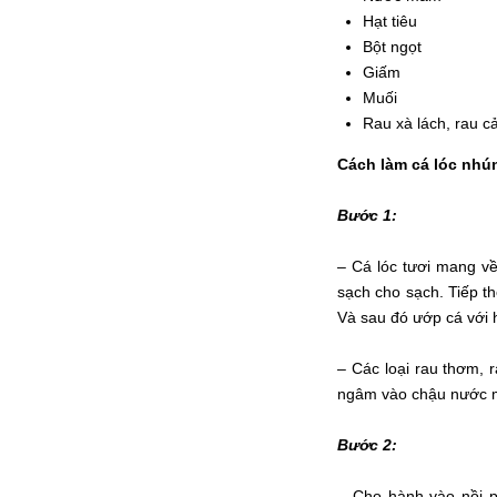
Hạt tiêu
Bột ngọt
Giấm
Muối
Rau xà lách, rau cả
Cách làm cá lóc nhú
Bước 1:
– Cá lóc tươi mang về
sạch cho sạch. Tiếp th
Và sau đó ướp cá với h
– Các loại rau thơm, 
ngâm vào chậu nước m
Bước 2:
– Cho hành vào nồi p