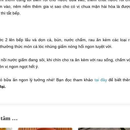
m vào, nêm nếm thêm gia vị sao cho có vị chua mặn hài hòa là đượ
thì tắt bếp.
c 2 lên bếp lẩu và dọn cá, bún, nước chấm, rau ăn kèm các loại 
 thưởng thức món cá lóc nhúng giấm nóng hổi ngon tuyệt vời.
 nồi nước giấm đang sôi, khi chín cho ra ăn kèm với rau sống, chấm v
n vị ngon ngọt hết ý.
có bữa ăn ngon lý tưởng nhé! Bạn đọc tham khảo
tại đây
để biết th
ại.
n tâm …