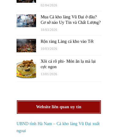
02/04/2026
Mua Cá kho làng Vũ Đại ở đâu?
Cơ sở nào Uy Tín và Chất Lượng?
18/03/2026
Rộn ràng Làng cá kho vào Tết
10/03/2026
Xôi cá rô phi- Món ăn lạ mà lại
cực ngon
13/01/2026
Website liên quan uy tín
UBND tỉnh Hà Nam – Cá kho làng Vũ Đại xuất
ngoại