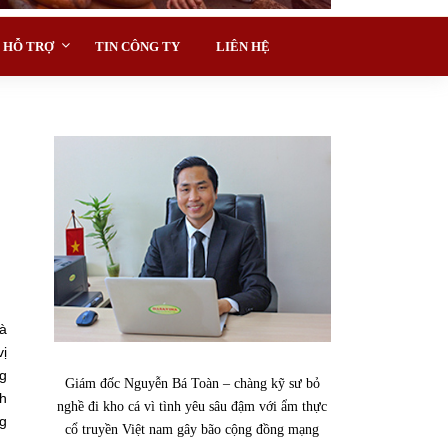
HỖ TRỢ
TIN CÔNG TY
LIÊN HỆ
và
vị
ng
Giám đốc Nguyễn Bá Toàn – chàng kỹ sư bỏ
nh
nghề đi kho cá vì tình yêu sâu đậm với ẩm thực
ng
cổ truyền Việt nam gây bão cộng đồng mạng