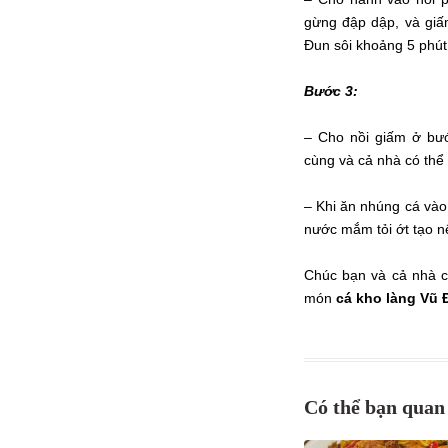
gừng đập dập, và giấ
Đun sôi khoảng 5 phút 
Bước 3:
– Cho nồi giấm ở bướ
cùng và cả nhà có thể
– Khi ăn nhúng cá vào
nước mắm tỏi ớt tạo nê
Chúc bạn và cả nhà 
món
cá kho làng Vũ Đ
Có thể bạn qua