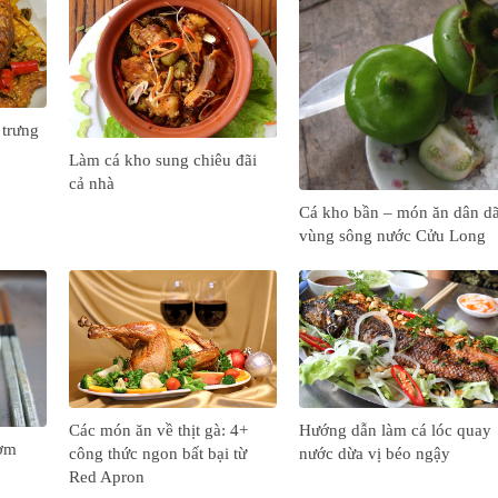
 trưng
Làm cá kho sung chiêu đãi
cả nhà
Cá kho bần – món ăn dân d
vùng sông nước Cửu Long
Các món ăn về thịt gà: 4+
Hướng dẫn làm cá lóc quay
hơm
công thức ngon bất bại từ
nước dừa vị béo ngậy
Red Apron