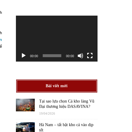
ch
Trình
chơi
Video
ch
n
để
00:00
00:00
Bài viết mới
Tại sao lựa chọn Cá kho làng Vũ
Đại thương hiệu DASAVINA?
19/04/2026
Hà Nam – tất bật kho cá vào dịp
tết