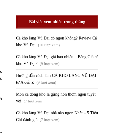
Bài viết xem nhiều trong tháng
Cá kho làng Vũ Đại có ngon không? Review Cá
kho Vũ Đại
(10 lượt xem)
Cá kho làng Vũ Đại giá bao nhiêu – Bảng Giá cá
kho Vũ Đại?
(9 lượt xem)
ớc
Hướng dẫn cách làm CÁ KHO LÀNG VŨ ĐẠI
n.
từ A đến Z
(9 lượt xem)
Món cá đồng kho lá gừng non thơm ngon tuyệt
và
vời
(7 lượt xem)
Cá kho làng Vũ Đại nhà nào ngon Nhất – 5 Tiêu
Chí đánh giá
(7 lượt xem)
ho