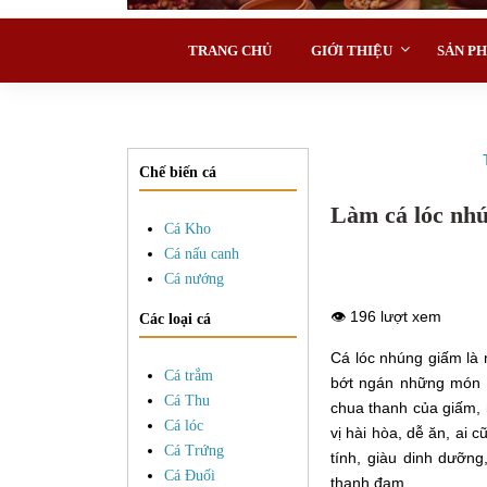
TRANG CHỦ
GIỚI THIỆU
SẢN P
Chế biến cá
Làm cá lóc nhú
Cá Kho
Cá nấu canh
Cá nướng
👁️ 196 lượt xem
Các loại cá
Cá lóc nhúng giấm là 
Cá trắm
bớt ngán những món ch
Cá Thu
chua thanh của giấm,
Cá lóc
vị hài hòa, dễ ăn, ai
Cá Trứng
tính, giàu dinh dưỡng
Cá Đuối
thanh đạm.