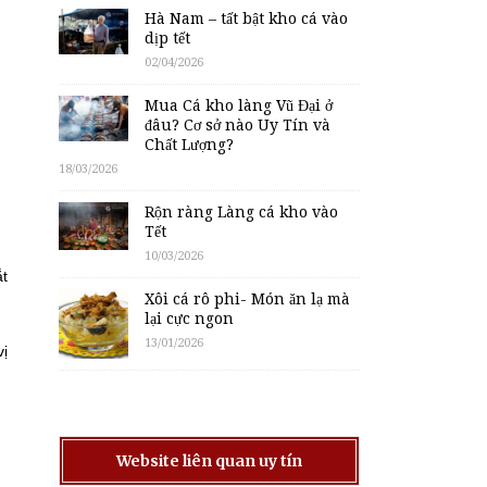
Hà Nam – tất bật kho cá vào
dịp tết
02/04/2026
Mua Cá kho làng Vũ Đại ở
đâu? Cơ sở nào Uy Tín và
Chất Lượng?
18/03/2026
Rộn ràng Làng cá kho vào
Tết
10/03/2026
ắt
Xôi cá rô phi- Món ăn lạ mà
lại cực ngon
13/01/2026
vị
Website liên quan uy tín