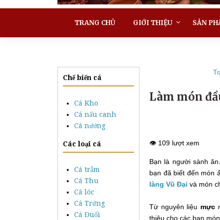
TRANG CHỦ
GIỚI THIỆU
SẢN PH
Tr
Chế biến cá
Làm món đầu
Cá Kho
Cá nấu canh
Cá nướng
👁️ 109 lượt xem
Các loại cá
Bạn là người sành ă
Cá trắm
bạn đã biết đến món 
Cá Thu
làng Vũ Đại
và món c
Cá lóc
Cá Trứng
Từ nguyên liệu
mực
n
Cá Đuối
thiệu cho các bạn mó