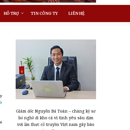
HỖ TRỢ
TIN CÔNG TY
LIÊN HỆ
ậy
o
Giám đốc Nguyễn Bá Toàn – chàng kỹ sư
bỏ nghề đi kho cá vì tình yêu sâu đậm
ới
với ẩm thực cổ truyền Việt nam gây bão