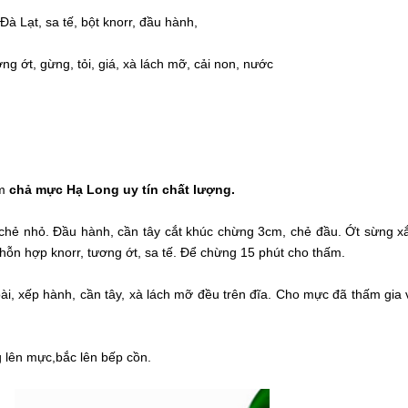
Đà Lạt, sa tế, bột knorr, đầu hành,
ng ớt, gừng, tỏi, giá, xà lách mỡ, cải non, nước
êm
chả mực Hạ Long uy tín chất lượng.
chẻ nhỏ. Đầu hành, cần tây cắt khúc chừng 3cm, chẻ đầu. Ớt sừng x
hỗn hợp knorr, tương ớt, sa tế. Để chừng 15 phút cho thấm.
ài, xếp hành, cần tây, xà lách mỡ đều trên đĩa. Cho mực đã thấm gia 
g lên mực,bắc lên bếp cồn.