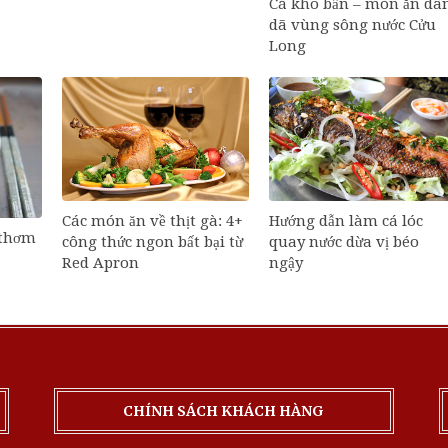
Cá kho bần – món ăn dâ
dã vùng sông nước Cửu
Long
Các món ăn về thịt gà: 4+
Hướng dẫn làm cá lóc
 thơm
công thức ngon bất bại từ
quay nước dừa vị béo
Red Apron
ngậy
CHÍNH SÁCH KHÁCH HÀNG