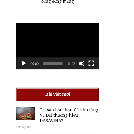
cộng đồng mạng
Trình
chơi
Video
00:00
11:22
Bài viết mới
Tại sao lựa chọn Cá kho làng
Vũ Đại thương hiệu
DASAVINA?
19/04/2026