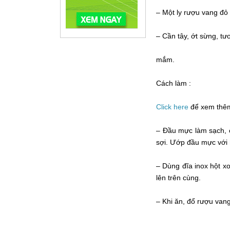
– Một ly rượu vang đỏ 
– Cần tây, ớt sừng, tươ
mắm.
Cách làm :
Click here
để xem th
– Đầu mực làm sạch, 
sợi. Ướp đầu mực với 
– Dùng đĩa inox hột xo
lên trên cùng.
– Khi ăn, đổ rượu van