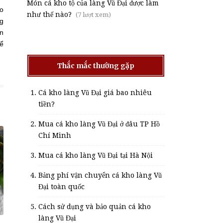
Món cá kho tộ của làng Vũ Đại được làm
ào
như thế nào?
(7 lượt xem)
ng
ạn
ể
Thắc mắc thường gặp
Cá kho làng Vũ Đại giá bao nhiêu
tiền?
Mua cá kho làng Vũ Đại ở đâu TP Hồ
Chí Minh
Mua cá kho làng Vũ Đại tại Hà Nội
Bảng phí vận chuyển cá kho làng Vũ
Đại toàn quốc
Cách sử dụng và bảo quản cá kho
làng Vũ Đại