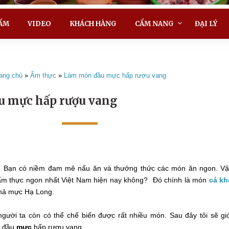
ẨM
VIDEO
KHÁCH HÀNG
CẨM NANG
ĐẠI LÝ
ang chủ
»
Ẩm thực
»
Làm món đầu mực hấp rượu vang
 mực hấp rượu vang
n. Bạn có niềm đam mê nấu ăn và thưởng thức các món ăn ngon. V
ẩm thực ngon nhất Việt Nam hiện nay không? Đó chính là món
cá kh
hả mực Hạ Long.
gười ta còn có thể chế biến được rất nhiều món. Sau đây tôi sẽ gi
n đầu
mực
hấp rượu vang.