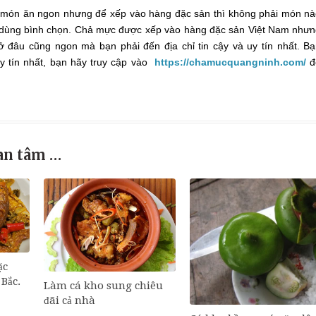
u món ăn ngon nhưng để xếp vào hàng đặc sản thì không phải món n
 dùng bình chọn. Chả mực được xếp vào hàng đặc sản Việt Nam như
 đâu cũng ngon mà bạn phải đến địa chỉ tin cậy và uy tín nhất. B
 tín nhất, bạn hãy truy cập vào
https://chamucquangninh.com/
đ
an tâm …
ặc
Bắc.
Làm cá kho sung chiêu
đãi cả nhà