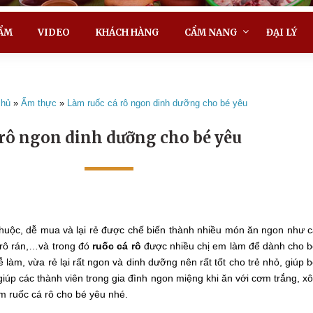
ẨM
VIDEO
KHÁCH HÀNG
CẨM NANG
ĐẠI LÝ
chủ
»
Ẩm thực
»
Làm ruốc cá rô ngon dinh dưỡng cho bé yêu
rô ngon dinh dưỡng cho bé yêu
 thuộc, dễ mua và lại rẻ được chế biến thành nhiều món ăn ngon như 
á rô rán,…và trong đó
ruốc cá rô
được nhiều chị em làm để dành cho 
 làm, vừa rẻ lại rất ngon và dinh dưỡng nên rất tốt cho trẻ nhỏ, giúp 
úp các thành viên trong gia đình ngon miệng khi ăn với cơm trắng, xô
m ruốc cá rô cho bé yêu nhé.