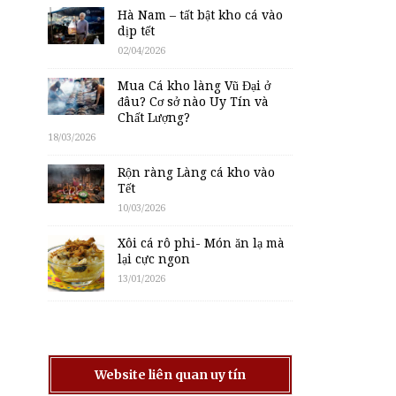
Hà Nam – tất bật kho cá vào
dịp tết
02/04/2026
Mua Cá kho làng Vũ Đại ở
đâu? Cơ sở nào Uy Tín và
Chất Lượng?
18/03/2026
Rộn ràng Làng cá kho vào
Tết
10/03/2026
Xôi cá rô phi- Món ăn lạ mà
lại cực ngon
13/01/2026
Website liên quan uy tín