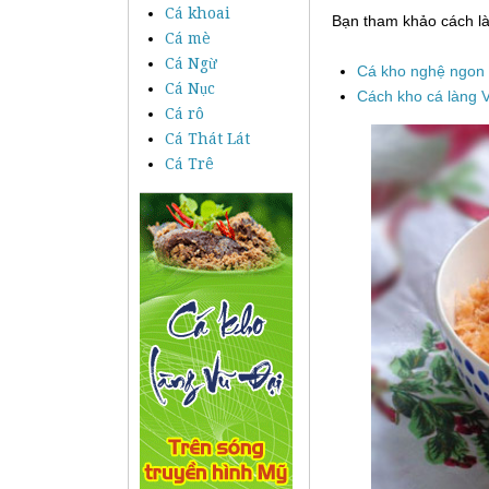
Cá khoai
Bạn tham khảo cách l
Cá mè
Cá Ngừ
Cá kho nghệ ngon
Cá Nục
Cách kho cá làng 
Cá rô
Cá Thát Lát
Cá Trê