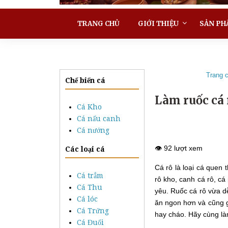
TRANG CHỦ
GIỚI THIỆU
SẢN PH
Trang 
Chế biến cá
Làm ruốc cá 
Cá Kho
Cá nấu canh
Cá nướng
👁️ 92 lượt xem
Các loại cá
Cá rô là loại cá quen
Cá trắm
rô kho, canh cá rô, c
Cá Thu
yêu. Ruốc cá rô vừa dễ
Cá lóc
ăn ngon hơn và cũng gi
Cá Trứng
hay cháo. Hãy cùng là
Cá Đuối