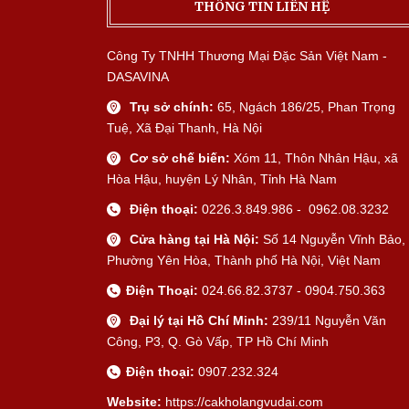
THÔNG TIN LIÊN HỆ
Công Ty TNHH Thương Mại Đặc Sản Việt Nam -
DASAVINA
Trụ sở chính:
65, Ngách 186/25, Phan Trọng
Tuệ, Xã Đại Thanh, Hà Nội
Cơ sở chế biến:
Xóm 11, Thôn Nhân Hậu, xã
Hòa Hậu, huyện Lý Nhân, Tỉnh Hà Nam
Điện thoại:
0226.3.849.986 - 0962.08.3232
Cửa hàng tại Hà Nội:
Số 14 Nguyễn Vĩnh Bảo,
Phường Yên Hòa, Thành phố Hà Nội, Việt Nam
Điện Thoại:
024.66.82.3737 - 0904.750.363
Đại lý tại Hồ Chí Minh:
239/11 Nguyễn Văn
Công, P3, Q. Gò Vấp, TP Hồ Chí Minh
Điện thoại:
0907.232.324
Website:
https://cakholangvudai.com