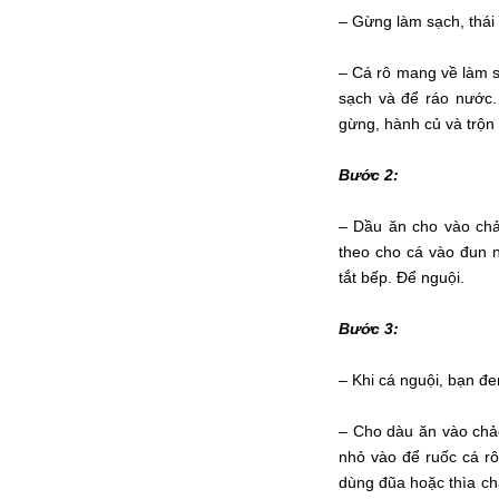
– Gừng làm sạch, thái 
– Cá rô mang về làm sạ
sạch và để ráo nước
gừng, hành củ và trộn
Bước 2:
– Dầu ăn cho vào chả
theo cho cá vào đun n
tắt bếp. Để nguội.
Bước 3:
– Khi cá nguội, bạn đem
– Cho dàu ăn vào chảo
nhỏ vào để ruốc cá r
dùng đũa hoặc thìa chả