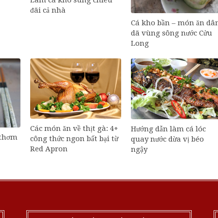
Làm cá kho sung chiêu
đãi cả nhà
Cá kho bần – món ăn dâ
dã vùng sông nước Cửu
Long
Các món ăn về thịt gà: 4+
Hướng dẫn làm cá lóc
 thơm
công thức ngon bất bại từ
quay nước dừa vị béo
Red Apron
ngậy