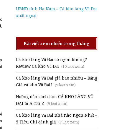
UBND tỉnh Hà Nam – Cá kho làng Vũ Đại
xuất ngoại
ớc
i,
Bài viết xem nhiều trong tháng
Cá kho làng Vũ Đại có ngon không?
ếp
Review Cá kho Vũ Đại
hì
(10 lượt xem)
Cá kho làng Vũ Đại giá bao nhiêu – Bảng
Giá cá kho Vũ Đại?
(9 lượt xem)
Hướng dẫn cách làm CÁ KHO LÀNG VŨ
ĐẠI từ A đến Z
(9 lượt xem)
ợi
Cá kho làng Vũ Đại nhà nào ngon Nhất –
ạn
5 Tiêu Chí đánh giá
(7 lượt xem)
ại