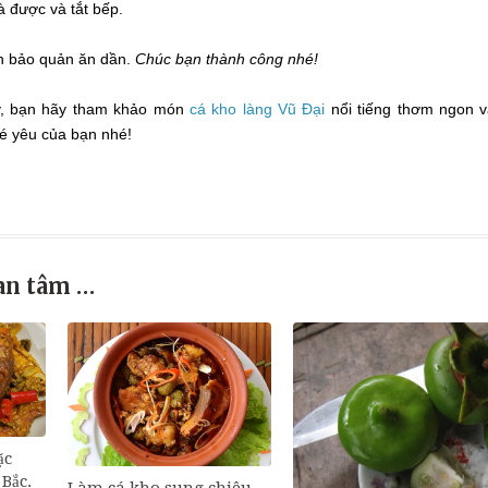
à được và tắt bếp.
ín bảo quản ăn dần.
Chúc bạn thành công nhé!
, bạn hãy tham khảo món
cá kho làng Vũ Đại
nổi tiếng thơm ngon 
é yêu của bạn nhé!
an tâm …
ặc
Bắc.