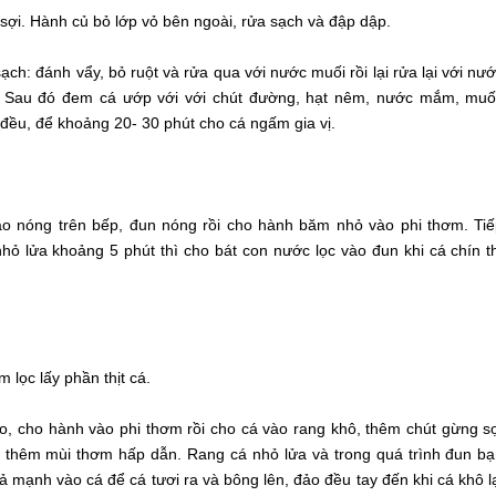
sợi. Hành củ bỏ lớp vỏ bên ngoài, rửa sạch và đập dập.
ch: đánh vẩy, bỏ ruột và rửa qua với nước muối rồi lại rửa lại với nư
. Sau đó đem cá ướp với với chút đường, hạt nêm, nước mắm, muố
 đều, để khoảng 20- 30 phút cho cá ngấm gia vị.
o nóng trên bếp, đun nóng rồi cho hành băm nhỏ vào phi thơm. Ti
hỏ lửa khoảng 5 phút thì cho bát con nước lọc vào đun khi cá chín t
 lọc lấy phần thịt cá.
, cho hành vào phi thơm rồi cho cá vào rang khô, thêm chút gừng s
ô thêm mùi thơm hấp dẫn. Rang cá nhỏ lửa và trong quá trình đun b
 mạnh vào cá để cá tươi ra và bông lên, đảo đều tay đến khi cá khô l