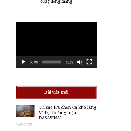
cộng đồng mạng
Trình
chơi
Video
00:00
11:22
Bài viết mới
Tại sao lựa chọn Cá kho làng
Vũ Đại thương hiệu
DASAVINA?
19/04/2026