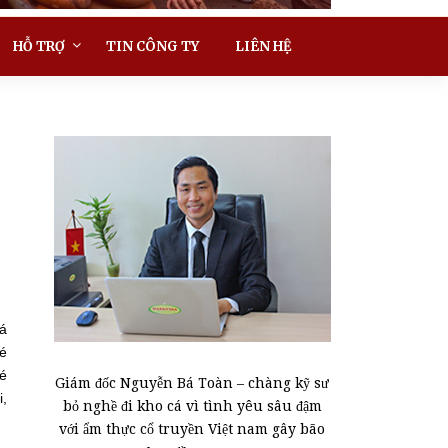
HỖ TRỢ
TIN CÔNG TY
LIÊN HỆ
cá
bé
bé
Giám đốc Nguyễn Bá Toàn – chàng kỹ sư
i,
bỏ nghề đi kho cá vì tình yêu sâu đậm
với ẩm thực cổ truyền Việt nam gây bão