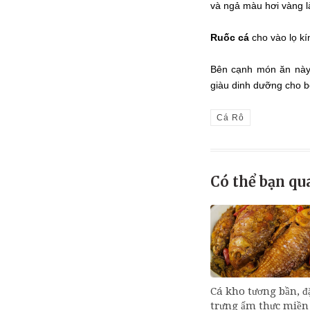
và ngả màu hơi vàng l
Ruốc cá
cho vào lọ k
Bên cạnh món ăn này
giàu dinh dưỡng cho b
Cá Rô
Có thể bạn qu
Cá kho tương bần, đ
trưng ẩm thực miền 