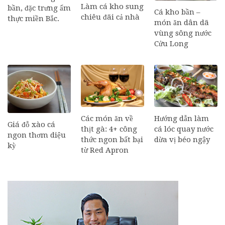
Làm cá kho sung
bần, đặc trưng ẩm
Cá kho bần –
chiêu đãi cả nhà
thực miền Bắc.
món ăn dân dã
vùng sông nước
Cửu Long
Các món ăn về
Hướng dẫn làm
Giá đỗ xào cá
thịt gà: 4+ công
cá lóc quay nước
ngon thơm diệu
thức ngon bất bại
dừa vị béo ngậy
kỳ
từ Red Apron