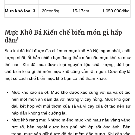
Mực khô loại 3
20con/kg
15-17cm
1.050.000đ/kg
Mực Khô Bá Kiến chế biến món gì hấp
dẫn?
Sau khi đã biết được địa chỉ mua mực khô Hà Nội ngon nhất, chất
lượng nhất, ắt hẳn nhiều bạn đang thắc mắc nấu mực khô ra như
thế nào. Khi đã mua được loại nguyên liệu chất lượng, dù bạn
chế biến kiểu gì thì món mực khô cũng vẫn rất ngon. Dưới đây là
một số cách chế biến mực khô bạn có thể tham khảo:
Mực khô xào sả ớt: Mực khô được xào cùng với sả và ớt tạo
nên một món ăn đậm đà với hương vị cay nồng. Mực khô giòn
dai, kết hợp với mùi thơm của sả và vị cay của ớt tạo nên sự
hấp dẫn không thể cưỡng lại.
Mực khô rang me:
Những miếng mực khô màu nâu vàng vàng
rực rỡ, bên ngoài được bao phủ bởi lớp sốt óng ánh. Bên
trong, mực vẫn giữ được độ dai mềm đặc trưng. Khi cắn vào