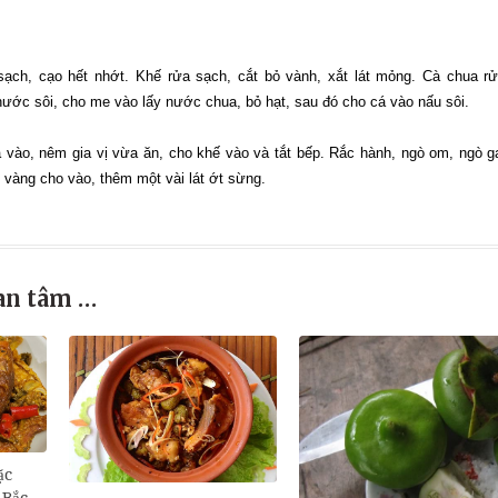
sạch, cạo hết nhớt. Khế rửa sạch, cắt bỏ vành, xắt lát mỏng. Cà chua r
nước sôi, cho me vào lấy nước chua, bỏ hạt, sau đó cho cá vào nấu sôi.
 vào, nêm gia vị vừa ăn, cho khế vào và tắt bếp. Rắc hành, ngò om, ngò g
 vàng cho vào, thêm một vài lát ớt sừng.
an tâm …
ặc
Bắc.