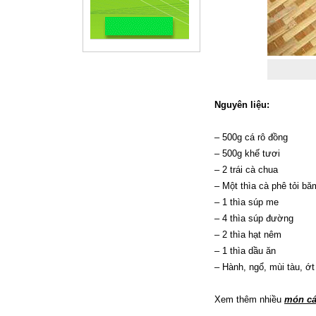
Nguyên liệu:
– 500g cá rô đồng
– 500g khế tươi
– 2 trái cà chua
– Một thìa cà phê tỏi bă
– 1 thìa súp me
– 4 thìa súp đường
– 2 thìa hạt nêm
– 1 thìa dầu ăn
– Hành, ngổ, mùi tàu, ớt
Xem thêm nhiều
món cá