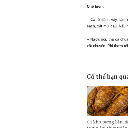
Chế biến:
– Cá rô đánh vảy, làm 
sạch, xắt múi cau. Nấu 
– Nước sôi, thả cà chua
xắt nhuyễn. Phi thơm tỏi
Có thể bạn qu
Cá kho tương bần, đ
trưng ẩm thực miền 