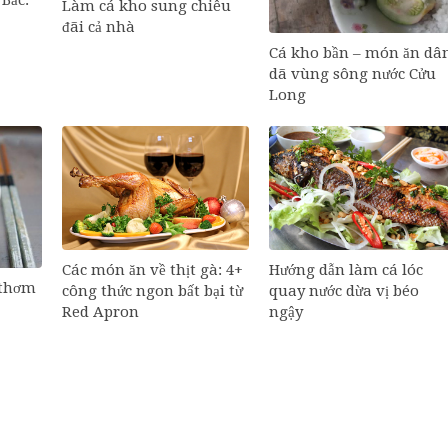
Làm cá kho sung chiêu
đãi cả nhà
Cá kho bần – món ăn dâ
dã vùng sông nước Cửu
Long
Các món ăn về thịt gà: 4+
Hướng dẫn làm cá lóc
 thơm
công thức ngon bất bại từ
quay nước dừa vị béo
Red Apron
ngậy