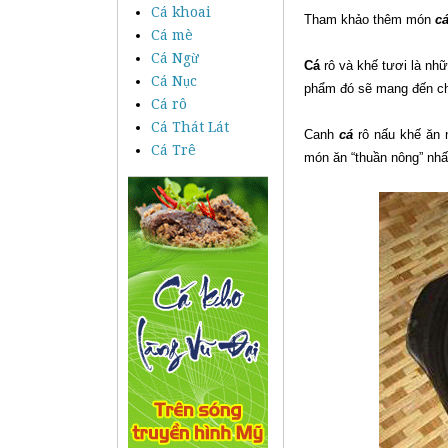
Cá khoai
Tham khảo thêm món
cá
Cá mè
Cá Ngừ
Cá
rô và khế tươi là nhữ
Cá Nục
phẩm đó sẽ mang đến ch
Cá rô
Cá Thát Lát
Canh
cá
rô nấu khế ăn 
Cá Trê
món ăn “thuần nông” nhất