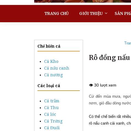
TRANG CHỦ
GIỚI THIỆU
SẢN PH
Tra
Chế biến cá
Rô đồng nấu
Cá Kho
Cá nấu canh
Cá nướng
👁️ 30 lượt xem
Các loại cá
Cứ đến mùa mưa, người 
Cá trắm
nơm, giỏ đầu dòng nước
Cá Thu
Cá lóc
Có thể chế biến rất nhi
Cá Trứng
rô nấu canh cải xanh, c
Cá Đuối