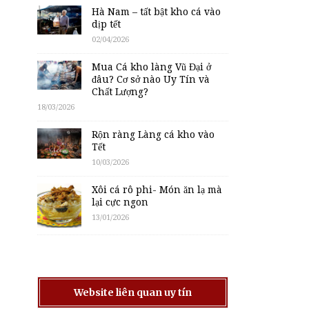
Hà Nam – tất bật kho cá vào
dịp tết
02/04/2026
Mua Cá kho làng Vũ Đại ở
đâu? Cơ sở nào Uy Tín và
Chất Lượng?
18/03/2026
Rộn ràng Làng cá kho vào
Tết
10/03/2026
Xôi cá rô phi- Món ăn lạ mà
lại cực ngon
13/01/2026
Website liên quan uy tín