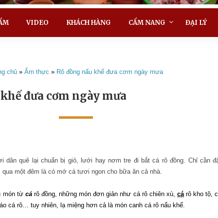
ẨM
VIDEO
KHÁCH HÀNG
CẨM NANG
ĐẠI LÝ
ng chủ
»
Ẩm thực
»
Rô đồng nấu khế đưa cơm ngày mưa
 khế đưa cơm ngày mưa
dân quê lại chuẩn bị giỏ, lưới hay nơm tre đi bắt cá rô đồng. Chỉ cần đ
 qua một đêm là có mớ cá tươi ngon cho bữa ăn cả nhà.
ều món từ
cá
rô đồng, những món đơn giản như cá rô chiên xù,
cá
rô kho tộ, 
háo cá rô… tuy nhiên, lạ miệng hơn cả là món canh cá rô nấu khế.