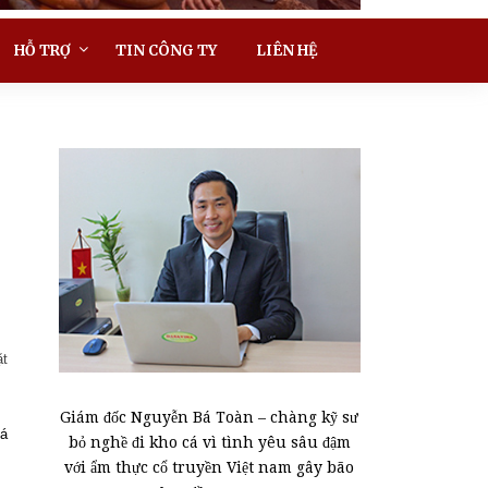
HỖ TRỢ
TIN CÔNG TY
LIÊN HỆ
ặt
Giám đốc Nguyễn Bá Toàn – chàng kỹ sư
cá
bỏ nghề đi kho cá vì tình yêu sâu đậm
với ẩm thực cổ truyền Việt nam gây bão