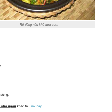
Rô đồng nấu khế đưa cơm
m
 sừng.
 kho ngon
khác tại
Link này