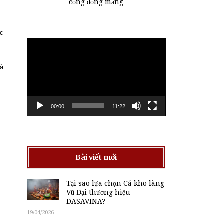
cộng đồng mạng
ực
Trình
chơi
Video
là
00:00
11:22
Bài viết mới
Tại sao lựa chọn Cá kho làng
Vũ Đại thương hiệu
DASAVINA?
19/04/2026