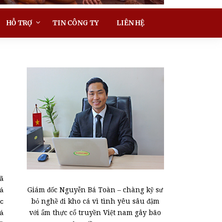
HỖ TRỢ
TIN CÔNG TY
LIÊN HỆ
đã
Giám đốc Nguyễn Bá Toàn – chàng kỹ sư
Sá
bỏ nghề đi kho cá vì tình yêu sâu đậm
ực
với ẩm thực cổ truyền Việt nam gây bão
uá