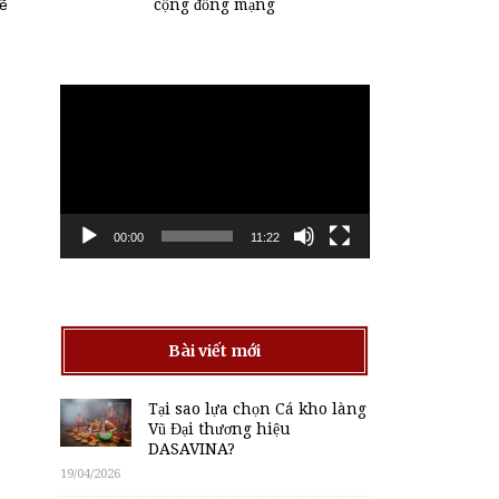
cộng đồng mạng
sẽ
Trình
chơi
Video
00:00
11:22
Bài viết mới
Tại sao lựa chọn Cá kho làng
Vũ Đại thương hiệu
DASAVINA?
19/04/2026