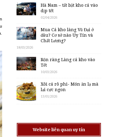
Hà Nam – tất bật kho cá vào
dịp tết
02/04/2026
on
ều
Mua Cá kho làng Vũ Đại ở
a.
đâu? Cơ sở nào Uy Tín và
Chất Lượng?
18/03/2026
Rộn ràng Làng cá kho vào
Tết
10/03/2026
Xôi cá rô phi- Món ăn lạ mà
lại cực ngon
13/01/2026
Website liên quan uy tín