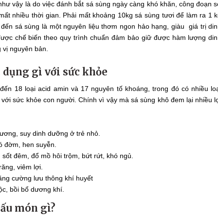
 như vậy là do việc đánh bắt sá sùng ngày càng khó khăn, công đoạn 
 mất nhiều thời gian. Phải mất khoảng 10kg sá sùng tươi để làm ra 1 
đến sá sùng là một nguyên liệu thơm ngon hảo hạng, giàu giá trị di
ược chế biến theo quy trình chuẩn đảm bảo giữ được hàm lượng di
 vị nguyên bản.
c dụng gì với sức khỏe
ến 18 loại acid amin và 17 nguyên tố khoáng, trong đó có nhiều lo
i với sức khỏe con người. Chính vì vậy mà sá sùng khô đem lại nhiều l
 xương, suy dinh dưỡng ở trẻ nhỏ.
 có đờm, hen suyễn.
m sốt đêm, đổ mồ hôi trộm, bứt rứt, khó ngủ.
răng, viêm lợi.
ăng cường lưu thông khí huyết
ộc, bồi bổ dương khí.
nấu món gì?