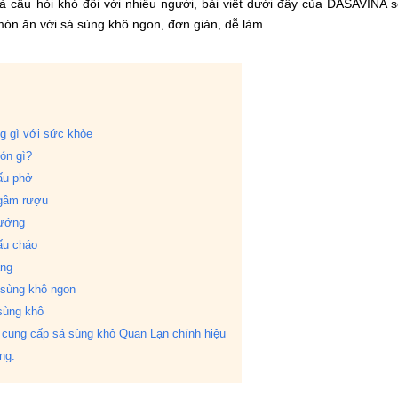
là câu hỏi khó đối với nhiều người, bài viết dưới đây của DASAVINA 
món ăn với sá sùng khô ngon, đơn giản, dễ làm.
g gì với sức khỏe
ón gì?
ấu phở
gâm rượu
nướng
ấu cháo
ang
sùng khô ngon
sùng khô
ung cấp sá sùng khô Quan Lạn chính hiệu
ng: