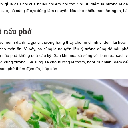
n gì
là câu hỏi của nhiều chị em nội trợ. Với ưu điểm là hương vị đ
ỡng cao, sá sùng được dùng làm nguyên liệu cho nhiều món ăn ngon, h
ô nấu phở
ợc mệnh danh là gia vị thượng hạng thay cho mì chính vì đem lại hươ
 cho món ăn. Vì vậy, sá sùng là nguyên liệu lý tưởng dùng để nấu ph
g nấu phở không quá cầu kỳ. Sau khi mua sá sùng về, bạn rửa sạch 
g cùng xương. Sá sùng sẽ cho hương vị thơm, ngọt tự nhiên, đem đ
 món phở thêm đậm đà, hấp dẫn.