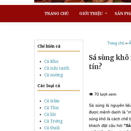
TRANG CHỦ
GIỚI THIỆU
SẢN PH
Trang chủ
»
Ẩ
Chế biến cá
Sá sùng khô 
Cá Kho
tín?
Cá nấu canh
Cá nướng
Các loại cá
👁️ 70 lượt xem
Cá trắm
Sá sùng là nguyên liệ
Cá Thu
được mệnh danh là “mì
Cá lóc
sùng khô là cách chế 
Cá Trứng
khách đặt câu hỏi
“Sá
Cá Đuối