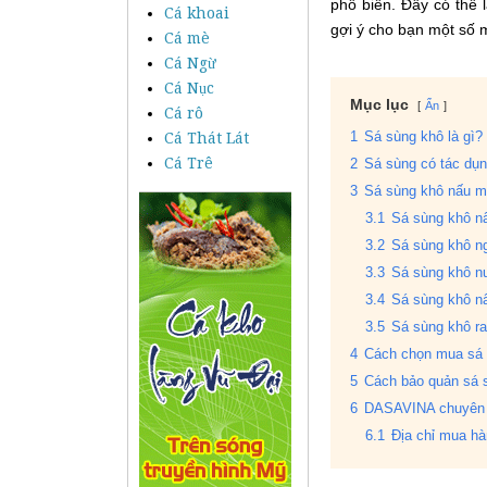
phổ biến. Đây có thể 
Cá khoai
gợi ý cho bạn một số 
Cá mè
Cá Ngừ
Cá Nục
Mục lục
Ẩn
Cá rô
Cá Thát Lát
1
Sá sùng khô là gì?
Cá Trê
2
Sá sùng có tác dụn
3
Sá sùng khô nấu m
3.1
Sá sùng khô n
3.2
Sá sùng khô n
3.3
Sá sùng khô 
3.4
Sá sùng khô n
3.5
Sá sùng khô r
4
Cách chọn mua sá 
5
Cách bảo quản sá 
6
DASAVINA chuyên c
6.1
Địa chỉ mua hà