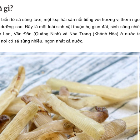
à gì?
iến từ sá sùng tươi, một loại hải sản nổi tiếng với hương vị thơm ng
nh dưỡng cao. Đây là một loài sinh vật thuộc họ giun đất, sinh sống nhi
n Lạn, Vân Đồn (Quảng Ninh) và Nha Trang (Khánh Hòa) ở nước t
 nơi có sá sùng nhiều, ngon nhất cả nước.