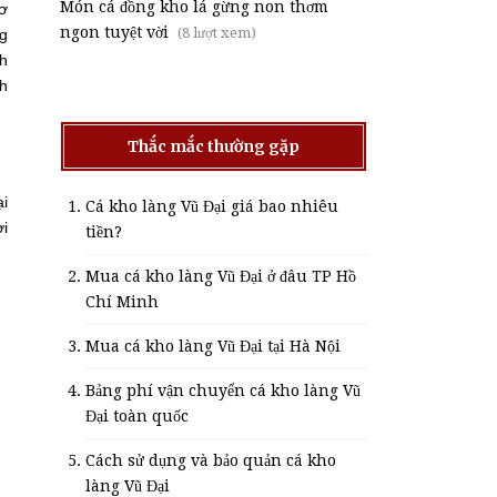
Món cá đồng kho lá gừng non thơm
sơ
ngon tuyệt vời
(8 lượt xem)
kg
nh
nh
Thắc mắc thường gặp
ại
Cá kho làng Vũ Đại giá bao nhiêu
ợi
tiền?
Mua cá kho làng Vũ Đại ở đâu TP Hồ
Chí Minh
Mua cá kho làng Vũ Đại tại Hà Nội
Bảng phí vận chuyển cá kho làng Vũ
Đại toàn quốc
Cách sử dụng và bảo quản cá kho
làng Vũ Đại