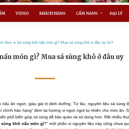
ẨM
VIDEO
KHÁCH HÀNG
CẨM NANG
ĐẠI LÝ
m thực
»
Sá sùng khô nấu món gì? Mua sá sùng khô ở đâu uy tín?
nấu món gì? Mua sá sùng khô ở đâu uy
u nấu ăn ngon, giàu giá trị dinh dưỡng. Từ lâu, nguyên liệu sá sùng 
 chính hảo hạng” đem lại hương vị ngon ngọt tự nhiên cho món ăn. 
biến phổ biến giúp sá sùng dễ bảo quản và sử dụng hơn. Rất nhiều th
 sùng khô nấu món gì
?” một phần vì nguyên liệu này cũng chưa q