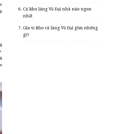
ặc
Cá kho làng Vũ Đại nhà nào ngon
ấp
nhất
Gia vị kho cá làng Vũ Đại gồm những
gì?
ng
ở.
và
ến