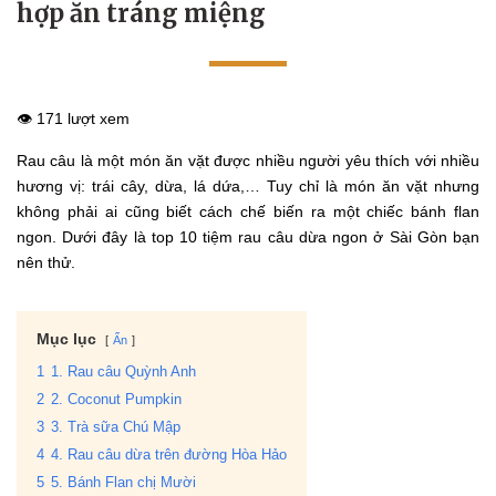
hợp ăn tráng miệng
👁️ 171 lượt xem
Rau câu là một món ăn vặt được nhiều người yêu thích với nhiều
hương vị: trái cây, dừa, lá dứa,… Tuy chỉ là món ăn vặt nhưng
không phải ai cũng biết cách chế biến ra một chiếc bánh flan
ngon. Dưới đây là top 10 tiệm rau câu dừa ngon ở Sài Gòn bạn
nên thử.
Mục lục
Ẩn
1
1. Rau câu Quỳnh Anh
2
2. Coconut Pumpkin
3
3. Trà sữa Chú Mập
4
4. Rau câu dừa trên đường Hòa Hảo
5
5. Bánh Flan chị Mười