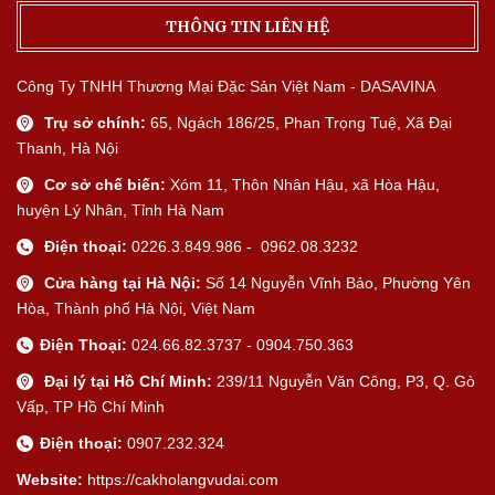
THÔNG TIN LIÊN HỆ
Công Ty TNHH Thương Mại Đặc Sản Việt Nam - DASAVINA
Trụ sở chính:
65, Ngách 186/25, Phan Trọng Tuệ, Xã Đại
Thanh, Hà Nội
Cơ sở chế biến:
Xóm 11, Thôn Nhân Hậu, xã Hòa Hậu,
huyện Lý Nhân, Tỉnh Hà Nam
Điện thoại:
0226.3.849.986 - 0962.08.3232
Cửa hàng tại Hà Nội:
Số 14 Nguyễn Vĩnh Bảo, Phường Yên
Hòa, Thành phố Hà Nội, Việt Nam
Điện Thoại:
024.66.82.3737 - 0904.750.363
Đại lý tại Hồ Chí Minh:
239/11 Nguyễn Văn Công, P3, Q. Gò
Vấp, TP Hồ Chí Minh
Điện thoại:
0907.232.324
Website:
https://cakholangvudai.com