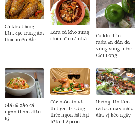
Cá kho tương
Làm cá kho sung
bần, đặc trưng ẩm
Cá kho bần –
chiêu đãi cả nhà
thực miền Bắc.
món ăn dân dã
vùng sông nước
Cửu Long
Các món ăn về
Hướng dẫn làm
Giá đỗ xào cá
thịt gà: 4+ công
cá lóc quay nước
ngon thơm diệu
thức ngon bất bại
dừa vị béo ngậy
kỳ
từ Red Apron