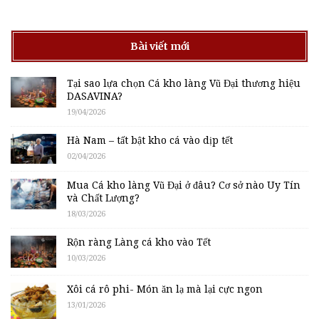
Bài viết mới
Tại sao lựa chọn Cá kho làng Vũ Đại thương hiệu
DASAVINA?
19/04/2026
Hà Nam – tất bật kho cá vào dịp tết
02/04/2026
Mua Cá kho làng Vũ Đại ở đâu? Cơ sở nào Uy Tín
và Chất Lượng?
18/03/2026
Rộn ràng Làng cá kho vào Tết
10/03/2026
Xôi cá rô phi- Món ăn lạ mà lại cực ngon
13/01/2026