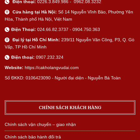
Điện thoại:
0226.3.849.986 - 0962.08.3232
Cửa hàng tại Hà Nội:
Số 14 Nguyễn Vĩnh Bảo, Phường Yên
Hòa, Thành phố Hà Nội, Việt Nam
Điện Thoại:
024.66.82.3737 - 0904.750.363
Đại lý tại Hồ Chí Minh:
239/11 Nguyễn Văn Công, P3, Q. Gò
Vấp, TP Hồ Chí Minh
Điện thoại:
0907.232.324
Website:
https://cakholangvudai.com
Số ĐKKD: 0106423090 - Người đại diện - Nguyễn Bá Toàn
CHÍNH SÁCH KHÁCH HÀNG
Chính sách vận chuyển – giao nhận
Chính sách bảo hành đổi trả