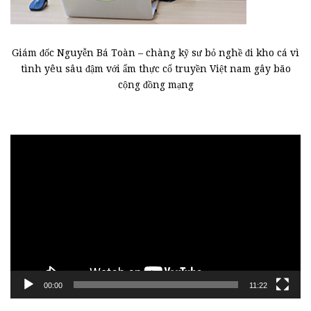
Giám đốc Nguyễn Bá Toàn – chàng kỹ sư bỏ nghề đi kho cá vì
tình yêu sâu đậm với ẩm thực cổ truyền Việt nam gây bão
cộng đồng mạng
Trình
chơi
Video
00:00
11:22