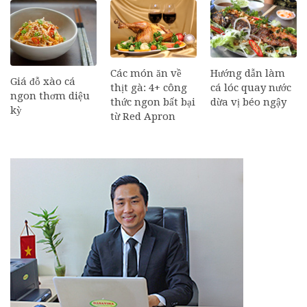
Các món ăn về
Hướng dẫn làm
Giá đỗ xào cá
thịt gà: 4+ công
cá lóc quay nước
ngon thơm diệu
thức ngon bất bại
dừa vị béo ngậy
kỳ
từ Red Apron