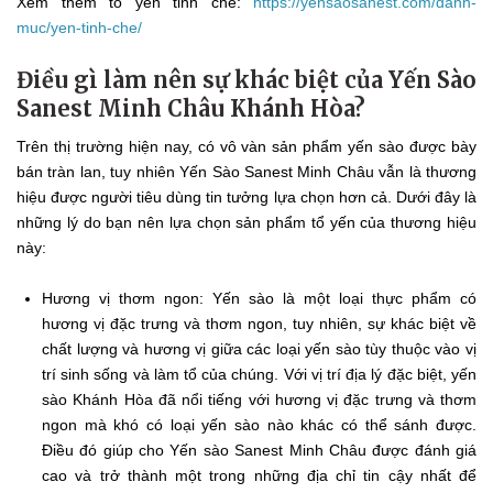
Xem thêm tổ yến tinh chế:
https://yensaosanest.com/danh-
muc/yen-tinh-che/
Điều gì làm nên sự khác biệt của Yến Sào
Sanest Minh Châu Khánh Hòa?
Trên thị trường hiện nay, có vô vàn sản phẩm yến sào được bày
bán tràn lan, tuy nhiên Yến Sào Sanest Minh Châu vẫn là thương
hiệu được người tiêu dùng tin tưởng lựa chọn hơn cả. Dưới đây là
những lý do bạn nên lựa chọn sản phẩm tổ yến của thương hiệu
này:
Hương vị thơm ngon: Yến sào là một loại thực phẩm có
hương vị đặc trưng và thơm ngon, tuy nhiên, sự khác biệt về
chất lượng và hương vị giữa các loại yến sào tùy thuộc vào vị
trí sinh sống và làm tổ của chúng. Với vị trí địa lý đặc biệt, yến
sào Khánh Hòa đã nổi tiếng với hương vị đặc trưng và thơm
ngon mà khó có loại yến sào nào khác có thể sánh được.
Điều đó giúp cho Yến sào Sanest Minh Châu được đánh giá
cao và trở thành một trong những địa chỉ tin cậy nhất để