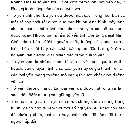
Khánh Hòa là tổ yến loại 1 với kích thước lớn, sợi yến dai, ít
lông, vị tanh nồng vẫn còn nguyên vẹn.
Tổ yến tinh chế: Là yến đã được nhặt sạch lông, bụi bẩn và
một số tạp chất rồi được đưa vào khuôn định hình, sấy lạnh
cho ra thành phẩm khô ráo, đảm bảo yến có thể sử dụng
được ngay. Những sản phẩm tổ yến tinh chế tại Sanest Minh
Châu đảm bảo 100% nguyên chất, không sử dụng hương
hiệu, hóa chất hay các chất bảo quản độc hại, giữ được
nguyên vẹn hương vị tự nhiên đặc trưng của tổ yến.
Tổ yến vụn: là những mảnh tổ yến bị vỡ trong quá trình thu
hoạch, vận chuyển, tinh chế. Loại yến này có giá thành rẻ hơn
các loại yến thông thường mà vẫn giữ được chất dinh dưỡng
vốn có.
Tổ yến thượng hạng: Là loại yến đã được rút lông và làm
sạch đến 98% nhưng vẫn giữ nguyên tổ.
Yến hũ chưng sẵn: Là yến đã được chưng sẵn và đựng trong
hũ thủy tinh nhỏ đi kèm với một số nguyên liệu khác như táo
đỏ, đường phèn, hạt sen hay nhân sâm để tăng độ thơm
ngon, hấp dẫn.