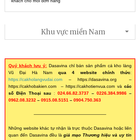
khách cho mỗi đơn hàng
Khu vực miền Nam
Quý khách lưu ý:
Dasavina chỉ bán sản phẩm cá kho làng
Vũ Đại Hà Nam
qua 4 website chính thức
:
https://cakholangvudai.com
– https://dasavina.org –
https://cakhobakien.com – https://cakhotienvua.com và
các
số Điện Thoại sau
:
024.66.82.3737
–
0226.384.9986
–
0962.08.3232
–
0915.08.5151
–
0904.750.363
————————————————–
Những website khác tự nhận là trực thuộc Dasavina hoặc liên
quan đến Dasavina đều là
giả mạo Thương hiệu và uy tín