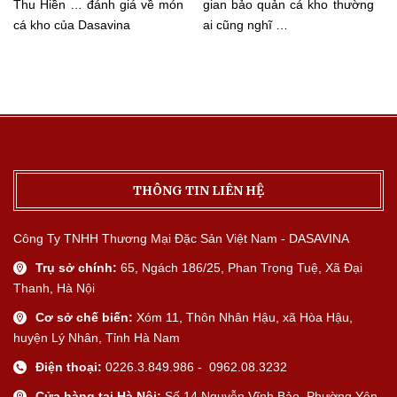
Thu Hiền … đánh giá về món
gian bảo quản cá kho thường
cá kho của Dasavina
ai cũng nghĩ …
THÔNG TIN LIÊN HỆ
Công Ty TNHH Thương Mại Đặc Sản Việt Nam - DASAVINA
Trụ sở chính:
65, Ngách 186/25, Phan Trọng Tuệ, Xã Đại
Thanh, Hà Nội
Cơ sở chế biến:
Xóm 11, Thôn Nhân Hậu, xã Hòa Hậu,
huyện Lý Nhân, Tỉnh Hà Nam
Điện thoại:
0226.3.849.986 - 0962.08.3232
Cửa hàng tại Hà Nội:
Số 14 Nguyễn Vĩnh Bảo, Phường Yên