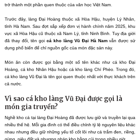
trở thành một phần quen thuộc của văn học Việt Nam.
Trước đây, làng Đại Hoàng thuộc xã Hòa Hậu, huyện Lý Nhân,
tỉnh Hà Nam. Sau đợt sắp xếp đơn vị hành chính năm 2025, khu
vực xã Hòa Hậu cũ thuộc xã Nam Lý, tỉnh Ninh Bình. Tuy địa giới
đã thay đổi, tên gọi
cá kho làng Vũ Đại Hà Nam
vẫn được sử
dụng phổ biến để chỉ nguồn gốc của món đặc sản này.
Món ăn còn được gọi bằng một số tên khác như cá kho Đại
Hoàng, cá kho Nhân Hậu hoặc cá kho làng Chí Phèo. Trong đó,
cá kho làng Vũ Đại là tên gọi quen thuộc nhất với thực khách trên
cả nước.
Vì sao cá kho làng Vũ Đại được gọi là
món gia truyền?
Nghề kho cá tại làng Đại Hoàng đã được lưu giữ và truyền lại qua
nhiều thế hệ. Mỗi gia đình có thể điều chỉnh tỷ lệ nguyên liệu khác
nhau nhưng đều giữ những yếu tố cốt lõi như cá trắm đen, riềng,
gừng, niêu đất và phương pháp kho bằng củi trong nhiều giờ.