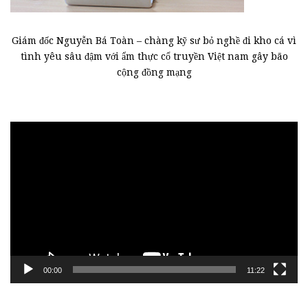
Giám đốc Nguyễn Bá Toàn – chàng kỹ sư bỏ nghề đi kho cá vì
tình yêu sâu đậm với ẩm thực cổ truyền Việt nam gây bão
cộng đồng mạng
Trình
chơi
Video
00:00
11:22