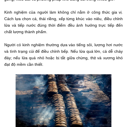
Kinh nghiệm của người làm không chỉ nằm ở công thức gia vị.
Cách lựa chọn cá, thái riềng, xếp từng khúc vào niêu, điều chỉnh
lửa và tiếp nước đúng thời điểm đều ảnh hưởng trực tiếp đến
chất lượng thành phẩm.
Người có kinh nghiệm thường dựa vào tiếng sôi, lượng hơi nước
và tình trạng củi để điều chỉnh bếp. Nếu lửa quá lớn, cá dễ cháy
đáy; nếu lửa quá nhỏ hoặc bị tắt giữa chừng, thịt và xương khó
đạt độ mềm cần thiết.