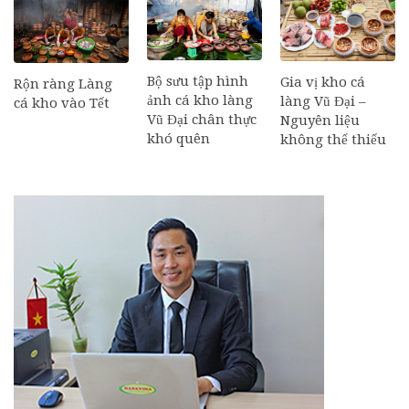
Bộ sưu tập hình
Gia vị kho cá
Rộn ràng Làng
ảnh cá kho làng
làng Vũ Đại –
cá kho vào Tết
Vũ Đại chân thực
Nguyên liệu
khó quên
không thể thiếu