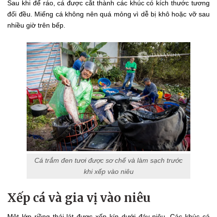
Sau khi để ráo, cá được cắt thành các khúc có kích thước tương
đối đều. Miếng cá không nên quá mỏng vì dễ bị khô hoặc vỡ sau
nhiều giờ trên bếp.
Cá trắm đen tươi được sơ chế và làm sạch trước
khi xếp vào niêu
Xếp cá và gia vị vào niêu
Một lớp riềng thái lát được xếp kín dưới đáy niêu. Các khúc cá