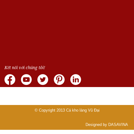
Kết nối với chúng tôi!
© Copyright 2013
Cá kho làng Vũ Đại
Designed by DASAVINA