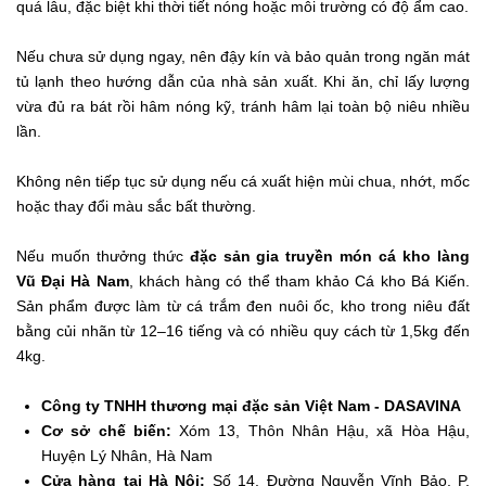
quá lâu, đặc biệt khi thời tiết nóng hoặc môi trường có độ ẩm cao.
Nếu chưa sử dụng ngay, nên đậy kín và bảo quản trong ngăn mát
tủ lạnh theo hướng dẫn của nhà sản xuất. Khi ăn, chỉ lấy lượng
vừa đủ ra bát rồi hâm nóng kỹ, tránh hâm lại toàn bộ niêu nhiều
lần.
Không nên tiếp tục sử dụng nếu cá xuất hiện mùi chua, nhớt, mốc
hoặc thay đổi màu sắc bất thường.
Nếu muốn thưởng thức
đặc sản gia truyền món cá kho làng
Vũ Đại Hà Nam
, khách hàng có thể tham khảo Cá kho Bá Kiến.
Sản phẩm được làm từ cá trắm đen nuôi ốc, kho trong niêu đất
bằng củi nhãn từ 12–16 tiếng và có nhiều quy cách từ 1,5kg đến
4kg.
Công ty TNHH thương mại đặc sản Việt Nam - DASAVINA
Cơ sở chế biến:
Xóm 13, Thôn Nhân Hậu, xã Hòa Hậu,
Huyện Lý Nhân, Hà Nam
Cửa hàng tại Hà Nội:
Số 14, Đường Nguyễn Vĩnh Bảo, P.