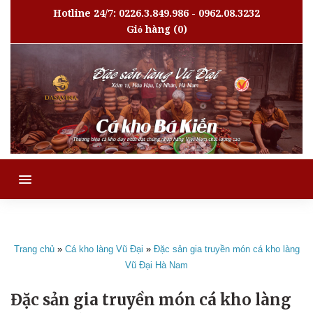
Hotline 24/7: 0226.3.849.986 - 0962.08.3232
Giỏ hàng
(0)
MENU
Trang chủ
»
Cá kho làng Vũ Đại
»
Đặc sản gia truyền món cá kho làng
Vũ Đại Hà Nam
Đặc sản gia truyền món cá kho làng