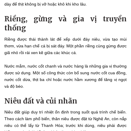
dày để thịt không bị vỡ hoặc khô khi kho lâu.
Riềng, gừng và gia vị truyền
thống
Riềng được thái thành lát để xếp dưới đáy niêu, vừa tạo mùi
thơm, vừa hạn chế cá bị sát đáy. Một phần riềng cùng gừng được
giã nhỏ rồi rải xen kẽ giữa các khúc cá.
Nước mắm, nước cốt chanh và nước hàng là những gia vị thường
được sử dụng. Một số công thức còn bổ sung nước cốt cua đồng,
nước cốt dừa, thịt ba chỉ hoặc nước hầm xương để tăng vị ngọt
và độ béo.
Niêu đất và củi nhãn
Niêu đất giúp duy trì nhiệt ổn định trong suốt quá trình chế biến.
Theo cách làm phổ biến, thân niêu được đặt từ Nghệ An, còn nắp
niêu có thể lấy từ Thanh Hóa; trước khi dùng, niêu phải được