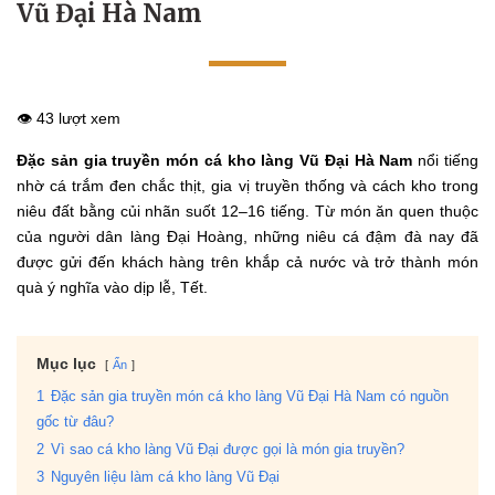
Vũ Đại Hà Nam
👁️ 43 lượt xem
Đặc sản gia truyền món cá kho làng Vũ Đại Hà Nam
nổi tiếng
nhờ cá trắm đen chắc thịt, gia vị truyền thống và cách kho trong
niêu đất bằng củi nhãn suốt 12–16 tiếng. Từ món ăn quen thuộc
của người dân làng Đại Hoàng, những niêu cá đậm đà nay đã
được gửi đến khách hàng trên khắp cả nước và trở thành món
quà ý nghĩa vào dịp lễ, Tết.
Mục lục
Ẩn
1
Đặc sản gia truyền món cá kho làng Vũ Đại Hà Nam có nguồn
gốc từ đâu?
2
Vì sao cá kho làng Vũ Đại được gọi là món gia truyền?
3
Nguyên liệu làm cá kho làng Vũ Đại