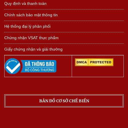
Quy định và thanh toán
Chính sách bảo mật thông tin
Hệ thống đại lý phân phối
Chứng nhận VSAT thực phẩm
Giấy chứng nhận và giải thưởng
BẢN ĐỒ CƠ SỞ CHẾ BIẾN