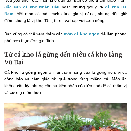
Nếu yêu thích các món kho dân dã, bạn có thể tham khảo thêm
đặc sản cá kho Nhân Hậu
hoặc những gợi ý về
cá kho Hà
Nam
. Mỗi món có một cách dùng gia vị riêng, nhưng đều giữ
điểm chung là vị kho đậm, thơm và hợp với cơm nóng.
Bạn cũng có thể xem thêm các
món cá kho ngon
để làm phong
phú hơn thực đơn gia đình.
Từ cá kho lá gừng đến niêu cá kho làng
Vũ Đại
Cá kho lá gừng
ngon ở mùi thơm nồng của lá gừng non, vị cá
đồng béo và cảm giác rất quê trong từng miếng cá. Món ăn
không cầu kỳ, nhưng cần sự kiên nhẫn của lửa nhỏ để cá thấm vị
và xương mềm hơn.