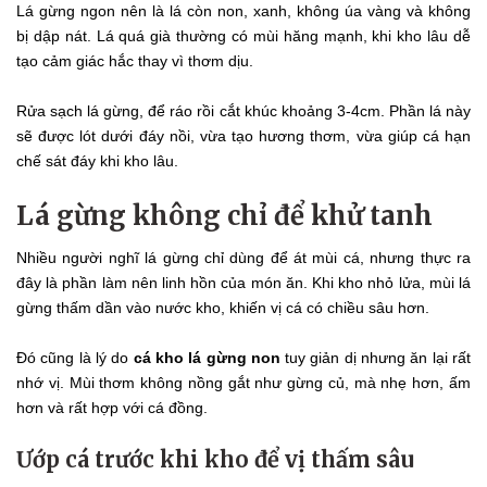
Lá gừng ngon nên là lá còn non, xanh, không úa vàng và không
bị dập nát. Lá quá già thường có mùi hăng mạnh, khi kho lâu dễ
tạo cảm giác hắc thay vì thơm dịu.
Rửa sạch lá gừng, để ráo rồi cắt khúc khoảng 3-4cm. Phần lá này
sẽ được lót dưới đáy nồi, vừa tạo hương thơm, vừa giúp cá hạn
chế sát đáy khi kho lâu.
Lá gừng không chỉ để khử tanh
Nhiều người nghĩ lá gừng chỉ dùng để át mùi cá, nhưng thực ra
đây là phần làm nên linh hồn của món ăn. Khi kho nhỏ lửa, mùi lá
gừng thấm dần vào nước kho, khiến vị cá có chiều sâu hơn.
Đó cũng là lý do
cá kho lá gừng non
tuy giản dị nhưng ăn lại rất
nhớ vị. Mùi thơm không nồng gắt như gừng củ, mà nhẹ hơn, ấm
hơn và rất hợp với cá đồng.
Ướp cá trước khi kho để vị thấm sâu