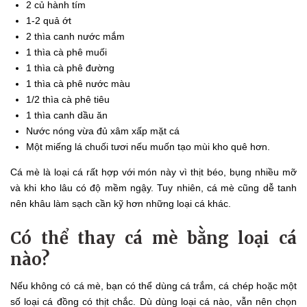
2 củ hành tím
1-2 quả ớt
2 thìa canh nước mắm
1 thìa cà phê muối
1 thìa cà phê đường
1 thìa cà phê nước màu
1/2 thìa cà phê tiêu
1 thìa canh dầu ăn
Nước nóng vừa đủ xâm xấp mặt cá
Một miếng lá chuối tươi nếu muốn tạo mùi kho quê hơn.
Cá mè là loại cá rất hợp với món này vì thịt béo, bụng nhiều mỡ
và khi kho lâu có độ mềm ngậy. Tuy nhiên, cá mè cũng dễ tanh
nên khâu làm sạch cần kỹ hơn những loại cá khác.
Có thể thay cá mè bằng loại cá
nào?
Nếu không có cá mè, bạn có thể dùng cá trắm, cá chép hoặc một
số loại cá đồng có thịt chắc. Dù dùng loại cá nào, vẫn nên chọn