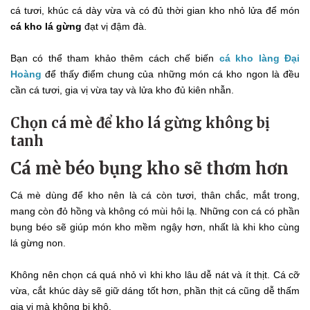
cá tươi, khúc cá dày vừa và có đủ thời gian kho nhỏ lửa để món
cá kho lá gừng
đạt vị đậm đà.
Bạn có thể tham khảo thêm cách chế biến
cá kho làng Đại
Hoàng
để thấy điểm chung của những món cá kho ngon là đều
cần cá tươi, gia vị vừa tay và lửa kho đủ kiên nhẫn.
Chọn cá mè để kho lá gừng không bị
tanh
Cá mè béo bụng kho sẽ thơm hơn
Cá mè dùng để kho nên là cá còn tươi, thân chắc, mắt trong,
mang còn đỏ hồng và không có mùi hôi lạ. Những con cá có phần
bụng béo sẽ giúp món kho mềm ngậy hơn, nhất là khi kho cùng
lá gừng non.
Không nên chọn cá quá nhỏ vì khi kho lâu dễ nát và ít thịt. Cá cỡ
vừa, cắt khúc dày sẽ giữ dáng tốt hơn, phần thịt cá cũng dễ thấm
gia vị mà không bị khô.