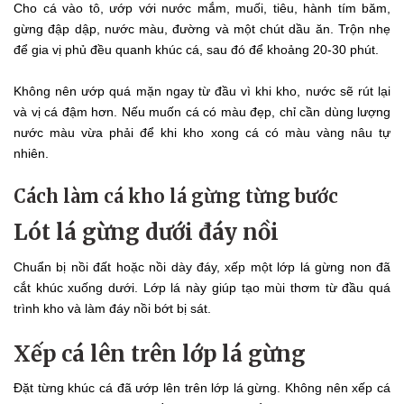
Cho cá vào tô, ướp với nước mắm, muối, tiêu, hành tím băm,
gừng đập dập, nước màu, đường và một chút dầu ăn. Trộn nhẹ
để gia vị phủ đều quanh khúc cá, sau đó để khoảng 20-30 phút.
Không nên ướp quá mặn ngay từ đầu vì khi kho, nước sẽ rút lại
và vị cá đậm hơn. Nếu muốn cá có màu đẹp, chỉ cần dùng lượng
nước màu vừa phải để khi kho xong cá có màu vàng nâu tự
nhiên.
Cách làm cá kho lá gừng từng bước
Lót lá gừng dưới đáy nồi
Chuẩn bị nồi đất hoặc nồi dày đáy, xếp một lớp lá gừng non đã
cắt khúc xuống dưới. Lớp lá này giúp tạo mùi thơm từ đầu quá
trình kho và làm đáy nồi bớt bị sát.
Xếp cá lên trên lớp lá gừng
Đặt từng khúc cá đã ướp lên trên lớp lá gừng. Không nên xếp cá