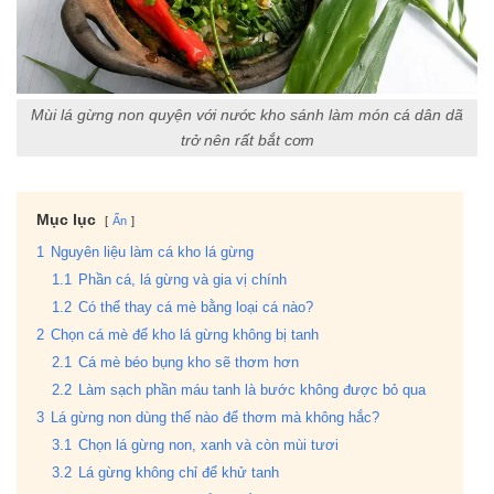
Mùi lá gừng non quyện với nước kho sánh làm món cá dân dã
trở nên rất bắt cơm
Mục lục
Ẩn
1
Nguyên liệu làm cá kho lá gừng
1.1
Phần cá, lá gừng và gia vị chính
1.2
Có thể thay cá mè bằng loại cá nào?
2
Chọn cá mè để kho lá gừng không bị tanh
2.1
Cá mè béo bụng kho sẽ thơm hơn
2.2
Làm sạch phần máu tanh là bước không được bỏ qua
3
Lá gừng non dùng thế nào để thơm mà không hắc?
3.1
Chọn lá gừng non, xanh và còn mùi tươi
3.2
Lá gừng không chỉ để khử tanh