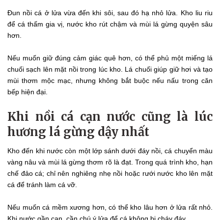
Đun nồi cá ở lửa vừa đến khi sôi, sau đó hạ nhỏ lửa. Kho liu riu
để cá thấm gia vị, nước kho rút chậm và mùi lá gừng quyện sâu
hơn.
Nếu muốn giữ đúng cảm giác quê hơn, có thể phủ một miếng lá
chuối sạch lên mặt nồi trong lúc kho. Lá chuối giúp giữ hơi và tạo
mùi thơm mộc mạc, nhưng không bắt buộc nếu nấu trong căn
bếp hiện đại.
Khi nồi cá cạn nước cũng là lúc
hương lá gừng dậy nhất
Kho đến khi nước còn một lớp sánh dưới đáy nồi, cá chuyển màu
vàng nâu và mùi lá gừng thơm rõ là đạt. Trong quá trình kho, hạn
chế đảo cá; chỉ nên nghiêng nhẹ nồi hoặc rưới nước kho lên mặt
cá để tránh làm cá vỡ.
Nếu muốn cá mềm xương hơn, có thể kho lâu hơn ở lửa rất nhỏ.
Khi nước gần cạn, cần chú ý lửa để cá không bị cháy đáy.