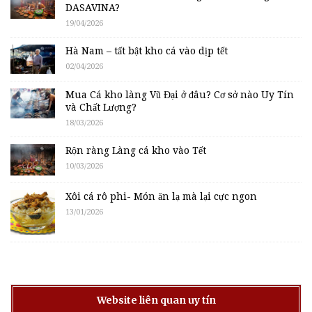
DASAVINA?
19/04/2026
Hà Nam – tất bật kho cá vào dịp tết
02/04/2026
Mua Cá kho làng Vũ Đại ở đâu? Cơ sở nào Uy Tín
và Chất Lượng?
18/03/2026
Rộn ràng Làng cá kho vào Tết
10/03/2026
Xôi cá rô phi- Món ăn lạ mà lại cực ngon
13/01/2026
Website liên quan uy tín