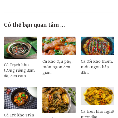
Có thể bạn quan tâm …
Cá đối kho thơm,
Cá kho đậu phụ,
Cá Trạch kho
món ngon hấp
món ngon đơn
tương riềng đậm
dẫn.
giản.
đà, đưa cơm.
Cá trèn kho nghệ
Cá Trê kho Trần
nước dừa