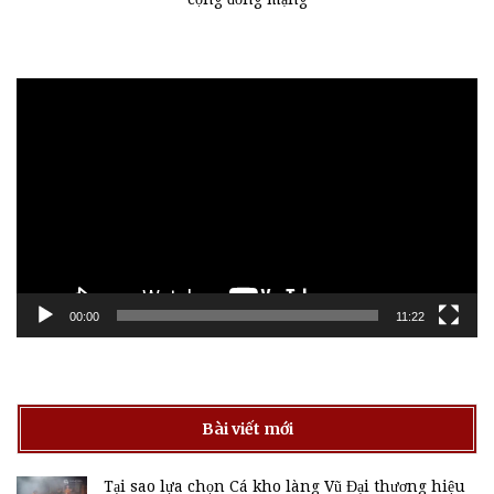
Trình
chơi
Video
00:00
11:22
Bài viết mới
Tại sao lựa chọn Cá kho làng Vũ Đại thương hiệu