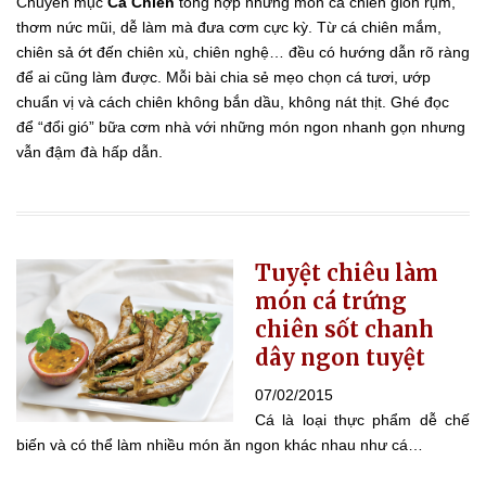
Chuyên mục
Cá Chiên
tổng hợp những món cá chiên giòn rụm,
thơm nức mũi, dễ làm mà đưa cơm cực kỳ. Từ cá chiên mắm,
chiên sả ớt đến chiên xù, chiên nghệ… đều có hướng dẫn rõ ràng
để ai cũng làm được. Mỗi bài chia sẻ mẹo chọn cá tươi, ướp
chuẩn vị và cách chiên không bắn dầu, không nát thịt. Ghé đọc
để “đổi gió” bữa cơm nhà với những món ngon nhanh gọn nhưng
vẫn đậm đà hấp dẫn.
Tuyệt chiêu làm
món cá trứng
chiên sốt chanh
dây ngon tuyệt
07/02/2015
Cá là loại thực phẩm dễ chế
biến và có thể làm nhiều món ăn ngon khác nhau như cá…