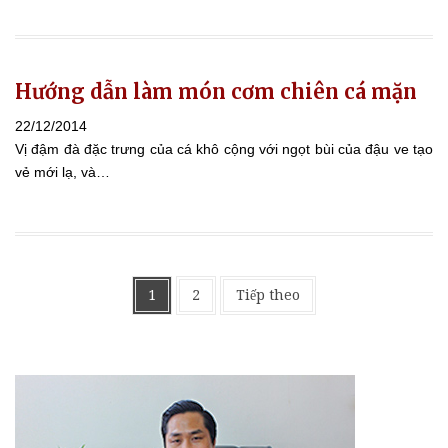
Hướng dẫn làm món cơm chiên cá mặn
22/12/2014
Vị đậm đà đặc trưng của cá khô cộng với ngọt bùi của đậu ve tạo
vẻ mới lạ, và…
Phân
1
2
Tiếp theo
trang
bài
viết