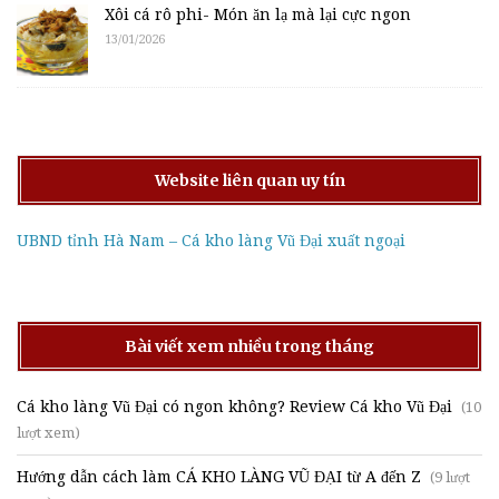
Xôi cá rô phi- Món ăn lạ mà lại cực ngon
13/01/2026
Website liên quan uy tín
UBND tỉnh Hà Nam – Cá kho làng Vũ Đại xuất ngoại
Bài viết xem nhiều trong tháng
Cá kho làng Vũ Đại có ngon không? Review Cá kho Vũ Đại
(10
lượt xem)
Hướng dẫn cách làm CÁ KHO LÀNG VŨ ĐẠI từ A đến Z
(9 lượt