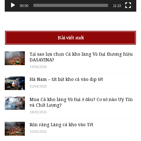
00:00
11:22
Bài viết mới
Tại sao lựa chọn Cá kho làng Vũ Đại thương hiệu
DASAVINA?
19/04/2026
Hà Nam – tất bật kho cá vào dịp tết
02/04/2026
Mua Cá kho làng Vũ Đại ở đâu? Cơ sở nào Uy Tín
và Chất Lượng?
18/03/2026
Rộn ràng Làng cá kho vào Tết
10/03/2026