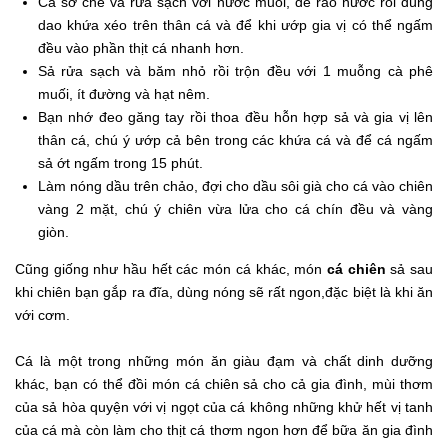
Cá sơ chế và rửa sạch với nước muối, để ráo nước rồi dùng
dao khứa xéo trên thân cá và để khi ướp gia vị có thể ngấm
đều vào phần thịt cá nhanh hơn.
Sả rửa sạch và băm nhỏ rồi trộn đều với 1 muỗng cà phê
muối, ít đường và hạt nêm.
Bạn nhớ đeo găng tay rồi thoa đều hỗn hợp sả và gia vị lên
thân cá, chú ý ướp cả bên trong các khứa cá và để cá ngấm
sả ớt ngấm trong 15 phút.
Làm nóng dầu trên chảo, đợi cho dầu sôi già cho cá vào chiên
vàng 2 mặt, chú ý chiên vừa lửa cho cá chín đều và vàng
giòn.
Cũng giống như hầu hết các món cá khác, món
cá chiên
sả sau
khi chiên bạn gắp ra đĩa, dùng nóng sẽ rất ngon,đặc biệt là khi ăn
với cơm.
Cá là một trong những món ăn giàu đạm và chất dinh dưỡng
khác, bạn có thể đồi món cá chiên sả cho cả gia đình, mùi thơm
của sả hòa quyện với vị ngọt của cá không những khử hết vị tanh
của cá mà còn làm cho thịt cá thơm ngon hơn để bữa ăn gia đình