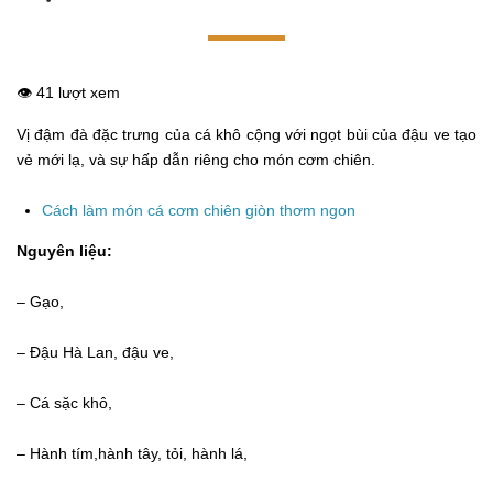
👁️ 41 lượt xem
Vị đậm đà đặc trưng của cá khô cộng với ngọt bùi của đậu ve tạo
vẻ mới lạ, và sự hấp dẫn riêng cho món cơm chiên.
Cách làm món cá cơm chiên giòn thơm ngon
Nguyên liệu:
– Gạo,
– Đậu Hà Lan, đậu ve,
– Cá sặc khô,
– Hành tím,hành tây, tỏi, hành lá,