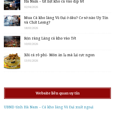
Hà Nam – tất bật kho cá vào dịp tết
02/04/2026
Mua Cá kho làng Vũ Đại ở đâu? Cơ sở nào Uy Tín
và Chất Lượng?
18/03/2026
Rộn ràng Làng cá kho vào Tết
10/03/2026
Xôi cá rô phi- Món ăn lạ mà lại cực ngon
13/01/2026
Website liên quan uy tín
UBND tỉnh Hà Nam – Cá kho làng Vũ Đại xuất ngoại