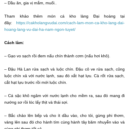
– Dầu ăn, gia vị mắm, muối..
Tham khảo thêm món cá kho làng Đại hoàng tại
đây:
https://cakholangvudai.com/cach-lam-mon-ca-kho-lang-dai-
hoang-lang-vu-dai-ha-nam-ngon-tuyet/
Cách làm:
– Gạo vo sạch rồi đem nấu chín thành cơm (nấu hơi khô).
– Đậu Hà Lan rửa sạch và luộc chín. Đậu cô ve rửa sạch, cũng
luộc chín xả với nước lạnh, sau đó xắt hạt lựu. Cà rốt rửa sạch,
cắt hạt lựu trước rồi mới luộc chín.
– Cá sặc khô ngâm với nước lạnh cho mềm ra, sau đó mang đi
nướng sơ rồi lóc lấy thịt và thái sợi.
– Bắc chảo lên bếp và cho ít dầu vào, cho tỏi, gừng phi thơm,
vàng lên sau đó cho hành tím cùng hành tây băm nhuyễn vào và
cùng phi thơm tất cả.