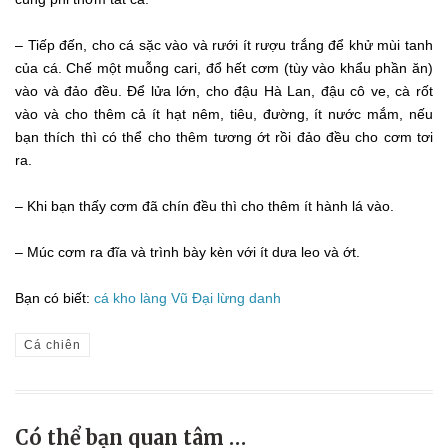
– Tiếp đến, cho cá sặc vào và rưới ít rượu trắng để khử mùi tanh
của cá. Chế một muỗng cari, đổ hết cơm (tùy vào khẩu phần ăn)
vào và đảo đều. Để lửa lớn, cho đậu Hà Lan, đậu cô ve, cà rốt
vào và cho thêm cả ít hạt nêm, tiêu, đường, ít nước mắm, nếu
bạn thích thì có thể cho thêm tương ớt rồi đảo đều cho cơm tơi
ra.
– Khi bạn thấy cơm đã chín đều thì cho thêm ít hành lá vào.
– Múc cơm ra đĩa và trình bày kèn với ít dưa leo và ớt.
Bạn có biết:
cá kho làng Vũ Đại lừng danh
Cá chiên
Có thể bạn quan tâm …