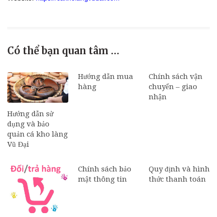
Có thể bạn quan tâm …
Hướng dẫn mua
Chính sách vận
hàng
chuyển – giao
nhận
Hướng dẫn sử
dụng và bảo
quản cá kho làng
Vũ Đại
Chính sách bảo
Quy định và hình
mật thông tin
thức thanh toán