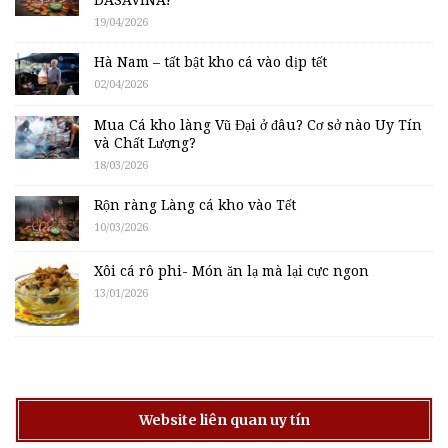
19/04/2026
Hà Nam – tất bật kho cá vào dịp tết
02/04/2026
Mua Cá kho làng Vũ Đại ở đâu? Cơ sở nào Uy Tín
và Chất Lượng?
18/03/2026
Rộn ràng Làng cá kho vào Tết
10/03/2026
Xôi cá rô phi- Món ăn lạ mà lại cực ngon
13/01/2026
Website liên quan uy tín