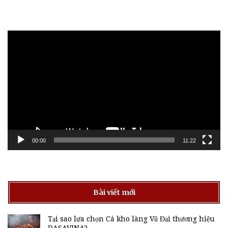
Trình
chơi
Video
00:00
11:22
Bài viết mới
Tại sao lựa chọn Cá kho làng Vũ Đại thương hiệu
DASAVINA?