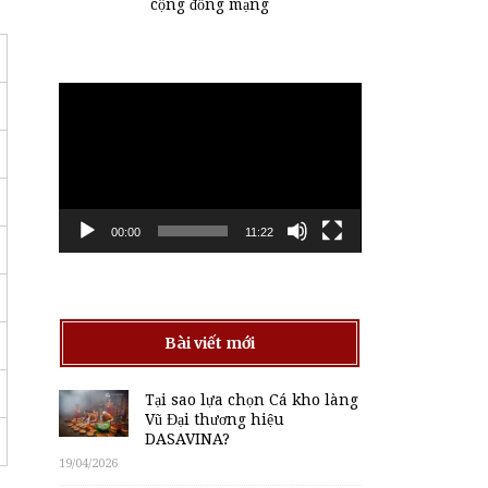
cộng đồng mạng
Trình
chơi
Video
00:00
11:22
Bài viết mới
Tại sao lựa chọn Cá kho làng
Vũ Đại thương hiệu
DASAVINA?
19/04/2026