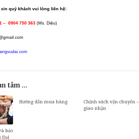
t xin quý khách vui lòng liên hệ:
1 – 0904 750 363
(Ms. Diệu)
n@gmail.com
olangvudai.com
an tâm …
Hướng dẫn mua hàng
Chính sách vận chuyển –
giao nhận
và bảo
 Đại