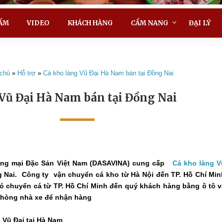
ẨM
VIDEO
KHÁCH HÀNG
CẨM NANG
ĐẠI LÝ
 chủ
»
Hỗ trợ
»
Cá kho làng Vũ Đại Hà Nam bán tại Đồng Nai
Vũ Đại Hà Nam bán tại Đồng Nai
ng mại Đặc Sản Việt Nam (DASAVINA) cung cấp
Cá kho làng V
g Nai.
Công ty vận chuyển cá kho từ Hà Nội đến TP. Hồ Chí Min
ó chuyển cá từ TP. Hồ Chí Minh đến quý khách hàng bằng ô tô v
phòng nhà xe để nhận hàng
g Vũ Đại tại Hà Nam