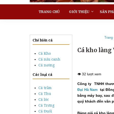
TRANG CHỦ
GIỚI THIỆU
SẢN PH
Trang
Chế biến cá
Cá kho làng 
Cá Kho
Cá nấu canh
Cá nướng
👁️ 32 lượt xem
Các loại cá
Công ty TNHH thươ
Cá trắm
Đại Hà Nam
tại Đồn
Cá Thu
bằng máy bay, sau đ
Cá lóc
quý khách đến văn 
Cá Trứng
Cá Đuối
Bảng giá cá kho làn