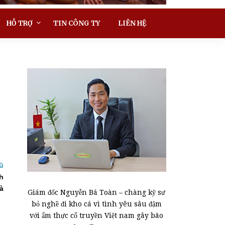
HỖ TRỢ
TIN CÔNG TY
LIÊN HỆ
ũ
h
à
Giám đốc Nguyễn Bá Toàn – chàng kỹ sư
bỏ nghề đi kho cá vì tình yêu sâu đậm
với ẩm thực cổ truyền Việt nam gây bão