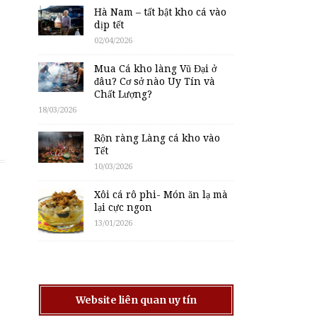
Hà Nam – tất bật kho cá vào
dịp tết
02/04/2026
Mua Cá kho làng Vũ Đại ở
đâu? Cơ sở nào Uy Tín và
Chất Lượng?
18/03/2026
Rộn ràng Làng cá kho vào
Tết
10/03/2026
Xôi cá rô phi- Món ăn lạ mà
lại cực ngon
13/01/2026
Website liên quan uy tín