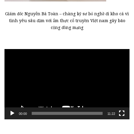
Giám đốc Nguyễn Bá Toàn – chàng kỹ sư bỏ nghề đi kho cá vì
tình yêu sâu đậm với ẩm thực cổ truyền Việt nam gây bão
cộng đồng mạng
Trình
chơi
Video
00:00
11:22