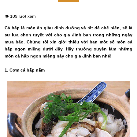
👁️ 109 lượt xem
Cá hấp là món ăn giàu dinh dưỡng và rất dễ chế biến, sẽ là
sự lựa chọn tuyệt vời cho gia đình bạn trong những ngày
mưa bão. Chúng tôi xin giới thiệu với bạn một số món cá
hấp ngon miệng dưới đây. Hãy thường xuyên làm những
món cá hấp ngon miệng này cho gia đình bạn nhé!
1. Cơm cá hấp nấm