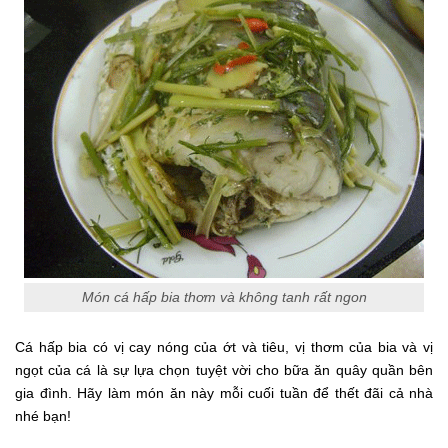
Món cá hấp bia thơm và không tanh rất ngon
Cá hấp bia có vị cay nóng của ớt và tiêu, vị thơm của bia và vị
ngọt của cá là sự lựa chọn tuyệt vời cho bữa ăn quây quần bên
gia đình. Hãy làm món ăn này mỗi cuối tuần để thết đãi cả nhà
nhé bạn!