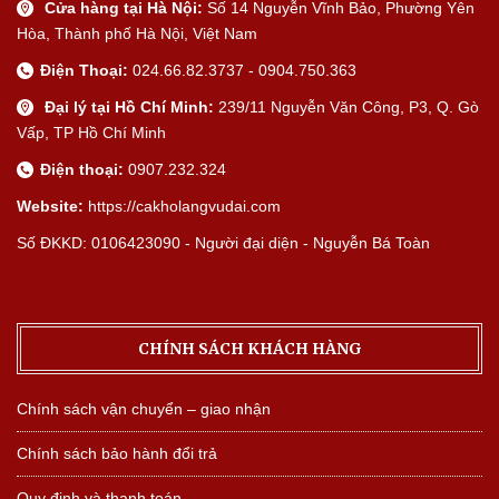
Cửa hàng tại Hà Nội:
Số 14 Nguyễn Vĩnh Bảo, Phường Yên
Hòa, Thành phố Hà Nội, Việt Nam
Điện Thoại:
024.66.82.3737 - 0904.750.363
Đại lý tại Hồ Chí Minh:
239/11 Nguyễn Văn Công, P3, Q. Gò
Vấp, TP Hồ Chí Minh
Điện thoại:
0907.232.324
Website:
https://cakholangvudai.com
Số ĐKKD: 0106423090 - Người đại diện - Nguyễn Bá Toàn
CHÍNH SÁCH KHÁCH HÀNG
Chính sách vận chuyển – giao nhận
Chính sách bảo hành đổi trả
Quy định và thanh toán