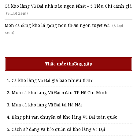
Cá kho làng Vũ Đại nhà nào ngon Nhất – 5 Tiêu Chí đánh giá
(8 lượt xem)
Món cá đồng kho lá gừng non thơm ngon tuyệt vời
(8 lượt
xem)
Thắc mắc thường gặp
Cá kho làng Vũ Đại giá bao nhiêu tiền?
Mua cá kho làng Vũ Đại ở đâu TP Hồ Chí Minh
Mua cá kho làng Vũ Đại tại Hà Nội
Bảng phí vận chuyển cá kho làng Vũ Đại toàn quốc
Cách sử dụng và bảo quản cá kho làng Vũ Đại