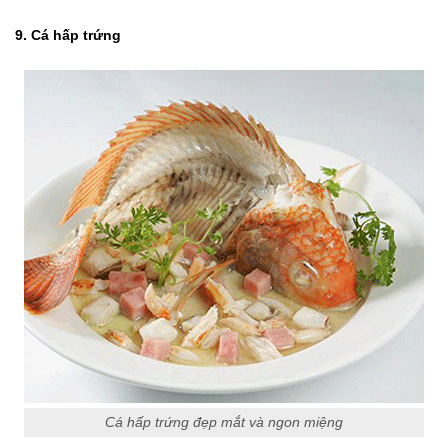
9. Cá hấp trứng
Cá hấp trứng đẹp mắt và ngon miệng