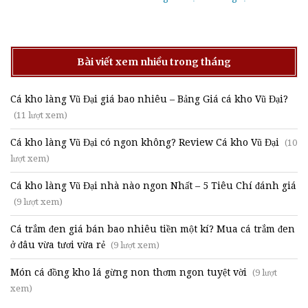
Bài viết xem nhiều trong tháng
Cá kho làng Vũ Đại giá bao nhiêu – Bảng Giá cá kho Vũ Đại?
(11 lượt xem)
Cá kho làng Vũ Đại có ngon không? Review Cá kho Vũ Đại
(10
lượt xem)
Cá kho làng Vũ Đại nhà nào ngon Nhất – 5 Tiêu Chí đánh giá
(9 lượt xem)
Cá trắm đen giá bán bao nhiêu tiền một kí? Mua cá trắm đen
ở đâu vừa tươi vừa rẻ
(9 lượt xem)
Món cá đồng kho lá gừng non thơm ngon tuyệt vời
(9 lượt
xem)