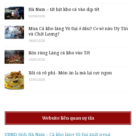
Hà Nam – tất bật kho cá vào dịp tết
02/04/2026
Mua Cá kho làng Vũ Đại ở đâu? Cơ sở nào Uy Tín
và Chất Lượng?
18/03/2026
Rộn ràng Làng cá kho vào Tết
10/03/2026
Xôi cá rô phi- Món ăn lạ mà lại cực ngon
13/01/2026
Website liên quan uy tín
UBND tỉnh Hà Nam – Cá kho làng Vũ Đại xuất ngoại