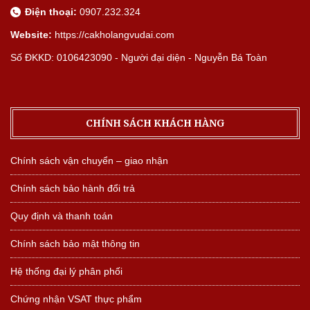
Điện thoại:
0907.232.324
Website:
https://cakholangvudai.com
Số ĐKKD: 0106423090 - Người đại diện - Nguyễn Bá Toàn
CHÍNH SÁCH KHÁCH HÀNG
Chính sách vận chuyển – giao nhận
Chính sách bảo hành đổi trả
Quy định và thanh toán
Chính sách bảo mật thông tin
Hệ thống đại lý phân phối
Chứng nhận VSAT thực phẩm