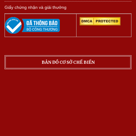
Giấy chứng nhận và giải thưởng
BẢN ĐỒ CƠ SỞ CHẾ BIẾN