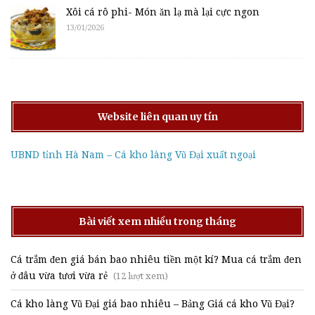
Xôi cá rô phi- Món ăn lạ mà lại cực ngon
13/01/2026
Website liên quan uy tín
UBND tỉnh Hà Nam – Cá kho làng Vũ Đại xuất ngoại
Bài viết xem nhiều trong tháng
Cá trắm đen giá bán bao nhiêu tiền một kí? Mua cá trắm đen
ở đâu vừa tươi vừa rẻ
(12 lượt xem)
Cá kho làng Vũ Đại giá bao nhiêu – Bảng Giá cá kho Vũ Đại?