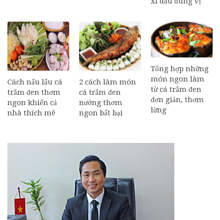
xì dầu đúng vị
Tổng hợp những
món ngon làm
Cách nấu lẩu cá
2 cách làm món
từ cá trắm đen
trắm đen thơm
cá trắm đen
đơn giản, thơm
ngon khiến cả
nướng thơm
lừng
nhà thích mê
ngon bất bại