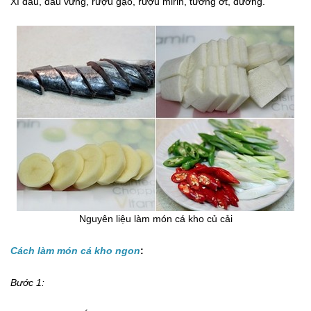
Xì dầu, dầu vừng, rượu gạo, rượu mirin, tương ớt, đường.
Nguyên liệu làm món cá kho củ cải
Cách làm món cá kho ngon
:
Bước 1: