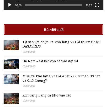
00:00
11:22
Bài viết mới
Tại sao lựa chọn Cá kho làng Vũ Đại thương hiệu
DASAVINA?
19/04/2026
Hà Nam – tất bật kho cá vào dịp tết
02/04/2026
Mua Cá kho làng Vũ Đại ở đâu? Cơ sở nào Uy Tín
và Chất Lượng?
18/03/2026
Rộn ràng Làng cá kho vào Tết
10/03/2026