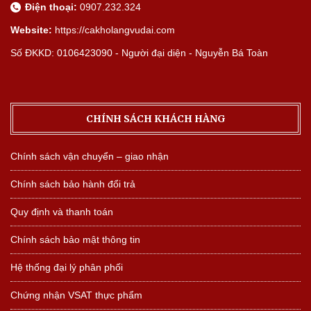
Điện thoại:
0907.232.324
Website:
https://cakholangvudai.com
Số ĐKKD: 0106423090 - Người đại diện - Nguyễn Bá Toàn
CHÍNH SÁCH KHÁCH HÀNG
Chính sách vận chuyển – giao nhận
Chính sách bảo hành đổi trả
Quy định và thanh toán
Chính sách bảo mật thông tin
Hệ thống đại lý phân phối
Chứng nhận VSAT thực phẩm