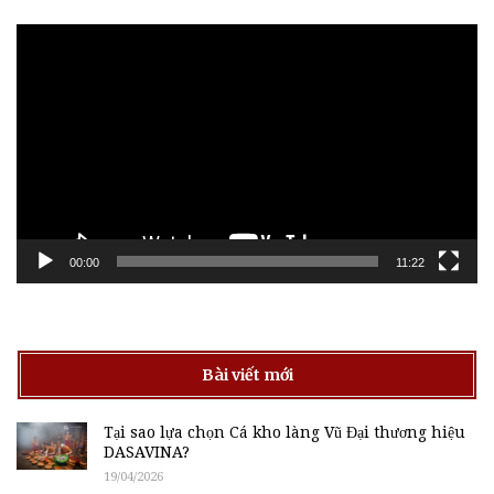
Trình
chơi
Video
00:00
11:22
Bài viết mới
Tại sao lựa chọn Cá kho làng Vũ Đại thương hiệu
DASAVINA?
19/04/2026