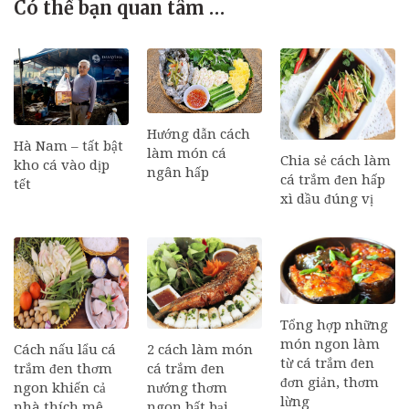
Có thể bạn quan tâm …
Hướng dẫn cách
Hà Nam – tất bật
làm món cá
Chia sẻ cách làm
kho cá vào dịp
ngân hấp
cá trắm đen hấp
tết
xì dầu đúng vị
Tổng hợp những
món ngon làm
Cách nấu lẩu cá
2 cách làm món
từ cá trắm đen
trắm đen thơm
cá trắm đen
đơn giản, thơm
ngon khiến cả
nướng thơm
lừng
nhà thích mê
ngon bất bại